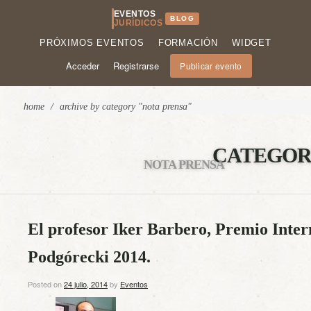
EVENTOS
BLOG
JURÍDICOS
PRÓXIMOS EVENTOS
FORMACIÓN
WIDGET
Acceder
Registrarse
Publicar evento
home
/
archive by category "nota prensa"
CATEGOR
NOTA PRENSA
El profesor Iker Barbero, Premio Inte
Podgórecki 2014.
Posted on
24 julio, 2014
by
Eventos