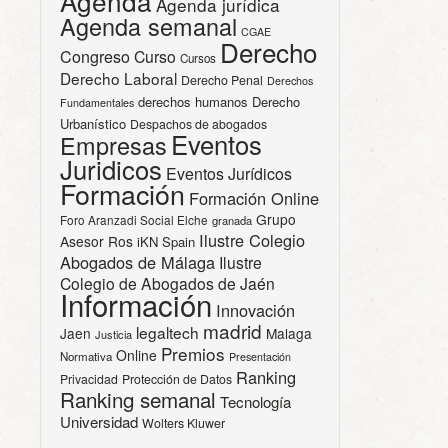
Agenda
Agenda jurídica
Agenda semanal
CGAE
Derecho
Congreso
Curso
Cursos
Derecho Laboral
Derecho Penal
Derechos
derechos humanos
Derecho
Fundamentales
Urbanístico
Despachos de abogados
Eventos
Empresas
Juridicos
Eventos Jurídicos
Formación
Formación Online
Grupo
Foro Aranzadi Social Elche
granada
Ilustre Colegio
Asesor Ros
iKN Spain
Abogados de Málaga
Ilustre
Colegio de Abogados de Jaén
Información
Innovación
madrid
legaltech
Jaen
Malaga
Justicia
Premios
Online
Normativa
Presentación
Ranking
Privacidad
Protección de Datos
Ranking semanal
Tecnología
Universidad
Wolters Kluwer