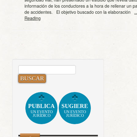
información de los conductores a la hora de rellenar un p
de accidentes. El objetivo buscado con la elaboración
…
Reading
BUSCAR:
PUBLICA
SUGIERE
UN EVENTO
UN EVENTO
JURÍDICO
JURÍDICO