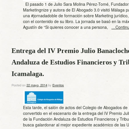
El pasado 1 de Julio Sara Molina Pérez-Tomé, Fundador
Marketingnize y autora de El Abogado 3.0 visitó Málaga pa
una #jornadadoble de formación sobre Marketing jurídico,
con el contenido de su libro. La jornada se basó en la má
Agustín de “Si quieres conocer a una persona,
…Continu
Entrega del IV Premio Julio Banacloch
Andaluza de Estudios Financieros y Tri
Icamalaga.
Posted on
22 mayo, 2014
by
Eventos
Esta tarde, el salón de actos del Colegio de Abogados de
convertido en el escenario de la entrega del IV Premio Ju
de la Fundación Andaluza de Estudios Financieros y Tribu
busca galardonar al mejor expediente académico de las 