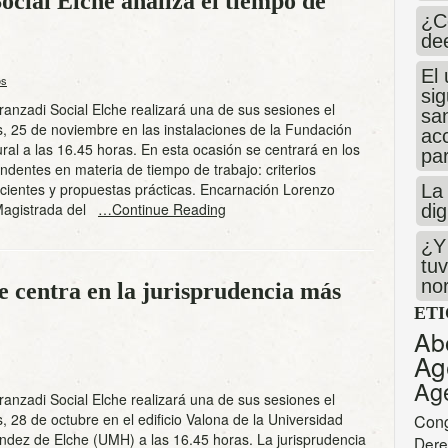
cial Elche analiza el tiempo de
¿C
de
El 
os
si
ranzadi Social Elche realizará una de sus sesiones el
san
, 25 de noviembre en las instalaciones de la Fundación
ac
ral a las 16.45 horas. En esta ocasión se centrará en los
par
dentes en materia de tiempo de trabajo: criterios
ecientes y propuestas prácticas. Encarnación Lorenzo
La 
Magistrada del
…Continue Reading
dig
¿Y 
tuv
no
 centra en la jurisprudencia más
ET
Ab
Ag
Ag
ranzadi Social Elche realizará una de sus sesiones el
, 28 de octubre en el edificio Valona de la Universidad
Con
ndez de Elche (UMH) a las 16.45 horas. La jurisprudencia
Dere