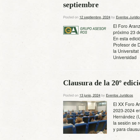
septiembre
Posted on
12 septiembre, 2024
by
Eventos Juridic
El Foro Aran
próximo 23 d
En esta edic
Profesor de D
la Universita
Universida
Clausura de la 20º edic
Posted on
13 junio, 2024
by
Eventos Juridicos
El XX Foro Ar
2023-2024 en 
Hernández (U
la sesión se 
y para clausu