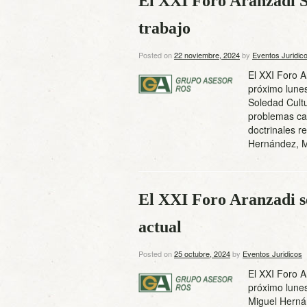
El XXI Foro Aranzadi So
trabajo
Posted on
22 noviembre, 2024
by
Eventos Juridic
El XXI Foro A
próximo lunes
Soledad Cultu
problemas can
doctrinales r
Hernández, 
El XXI Foro Aranzadi se
actual
Posted on
25 octubre, 2024
by
Eventos Juridicos
El XXI Foro A
próximo lunes
Miguel Herná