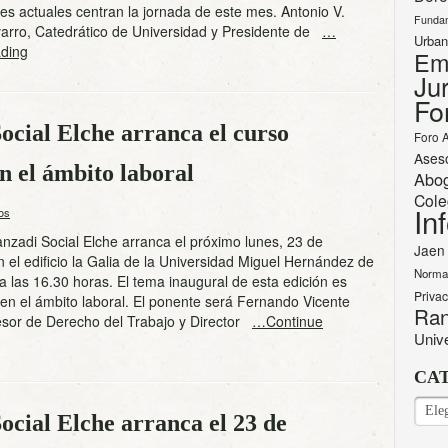
nes actuales centran la jornada de este mes. Antonio V.
Funda
rro, Catedrático de Universidad y Presidente de
…
Urban
ding
Em
Jur
Fo
ocial Elche arranca el curso
Foro 
Ases
n el ámbito laboral
Abo
Cole
In
os
anzadi Social Elche arranca el próximo lunes, 23 de
Jaen
 el edificio la Galia de la Universidad Miguel Hernández de
Norma
 las 16.30 horas. El tema inaugural de esta edición es
Priva
 en el ámbito laboral. El ponente será Fernando Vicente
Ran
esor de Derecho del Trabajo y Director
…Continue
Univ
CA
CAT
cial Elche arranca el 23 de