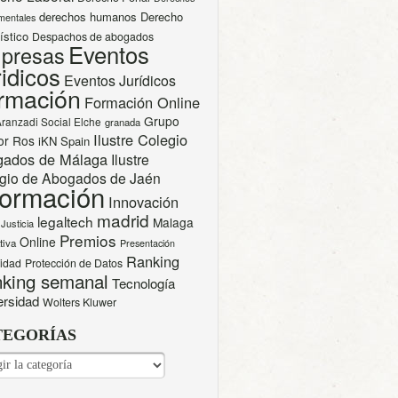
derechos humanos
Derecho
mentales
ístico
Despachos de abogados
Eventos
presas
idicos
Eventos Jurídicos
rmación
Formación Online
Grupo
Aranzadi Social Elche
granada
Ilustre Colegio
or Ros
iKN Spain
gados de Málaga
Ilustre
gio de Abogados de Jaén
formación
Innovación
madrid
legaltech
Malaga
Justicia
Premios
Online
tiva
Presentación
Ranking
cidad
Protección de Datos
king semanal
Tecnología
ersidad
Wolters Kluwer
TEGORÍAS
EGORÍAS