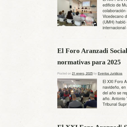
edificio de M
colaboración
Vicedecano d
(UMH) habló d
internaciona
El Foro Aranzadi Social
normativas para 2025
Posted on
21 enero, 2025
by
Eventos Juridicos
El XXI Foro A
navideño, en 
del año se re
año. Antonio 
Tribunal Su