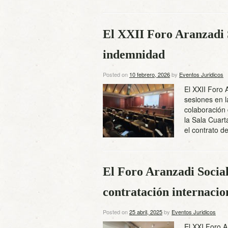
El XXII Foro Aranzadi S
indemnidad
Posted on
10 febrero, 2026
by
Eventos Juridicos
El XXII Foro 
sesiones en l
colaboración
la Sala Cuart
el contrato d
El Foro Aranzadi Social 
contratación internacio
Posted on
25 abril, 2025
by
Eventos Juridicos
El XXI Foro A