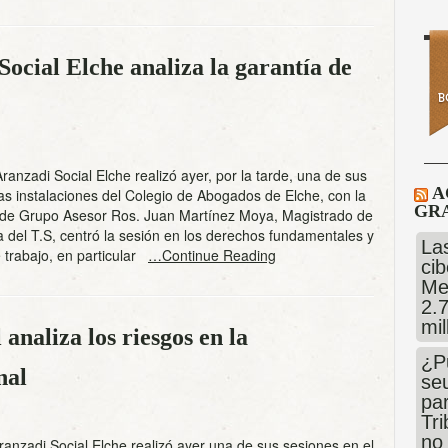
ocial Elche analiza la garantía de
Aranzadi Social Elche realizó ayer, por la tarde, una de sus
A
as instalaciones del Colegio de Abogados de Elche, con la
GRA
 de Grupo Asesor Ros. Juan Martínez Moya, Magistrado de
a del T.S, centró la sesión en los derechos fundamentales y
Las
e trabajo, en particular
…Continue Reading
cib
Me
2.
mi
analiza los riesgos en la
¿P
nal
se
pa
Tr
no
ranzadi Social Elche realizó ayer una de sus sesiones en el