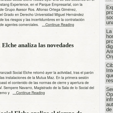
ustang Experience, en el Parque Empresarial, con la
Exp
 de Grupo Asesor Ros. Alfonso Ortega Giménez,
pro
el Grado en Derecho Universidad Miguel Hernández
so
e los riesgos y las incertidumbres en la contratación
un
l de agentes comerciales.
…Continue Reading
La
hon
pr
 Elche analiza las novedades
dig
An
Or
Ci
Int
ranzadi Social Elche retomó ayer la actividad, tras el parón
que
las instalaciones de la Mutua Maz. En la primera sesión
re
pasó el contenido de las normas de cierre y apertura de
V. Sempere Navarro, Magistrado de la Sala de lo Social del
Sen
premo y
…Continue Reading
Op
in
au
de