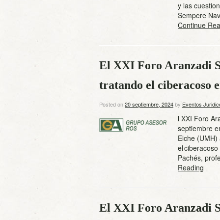
y las cuestio
Sempere Nava
Continue Rea
El XXI Foro Aranzadi S
tratando el ciberacoso e
Posted on
20 septiembre, 2024
by
Eventos Juridic
l XXI Foro Ar
septiembre en
Elche (UMH) a
el ciberacoso
Pachés, prof
Reading
El XXI Foro Aranzadi So