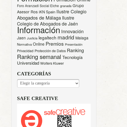
Grupo
Foro Aranzadi Social Elche
granada
Ilustre Colegio
Asesor Ros
iKN Spain
Abogados de Málaga
Ilustre
Colegio de Abogados de Jaén
Información
Innovación
madrid
legaltech
Jaen
Malaga
Justicia
Premios
Online
Normativa
Presentación
Ranking
Privacidad
Protección de Datos
Ranking semanal
Tecnología
Universidad
Wolters Kluwer
CATEGORÍAS
CATEGORÍAS
SAFE CREATIVE