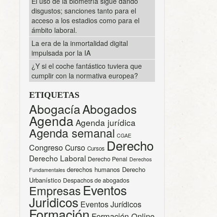
El uso de la biometría sigue dando
disgustos; sanciones tanto para el
acceso a los estadios como para el
ámbito laboral.
La era de la inmortalidad digital
impulsada por la IA
¿Y si el coche fantástico tuviera que
cumplir con la normativa europea?
ETIQUETAS
Abogacía
Abogados
Agenda
Agenda jurídica
Agenda semanal
CGAE
Derecho
Congreso
Curso
Cursos
Derecho Laboral
Derecho Penal
Derechos
derechos humanos
Derecho
Fundamentales
Urbanístico
Despachos de abogados
Eventos
Empresas
Juridicos
Eventos Jurídicos
Formación
Formación Online