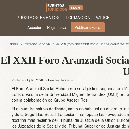
EVENTOS
BLOG
JURÍDICOS
PRÓXIMOS EVENTOS
FORMACIÓN
WIDGET
Acceder
Registrarse
Publicar evento
home
/
derecho laboral
/
el xxii foro aranzadi social elche clausura s
El XXII Foro Aranzadi Social
Posted on
1 julio, 2026
by
Eventos Juridicos
El Foro Aranzadi Social Elche cerró su vigésimo segunda edició
Edificio Valona de la Universidad Miguel Hernández (UMH), en 
con la colaboración de Grupo Asesor Ros.
El encuentro estuvo dedicado, como es habitual en el foro, a la
y de la Seguridad Social. La sesión final repasó las novedades n
doctrina más reciente del Tribunal de Justicia de la Unión Europe
los Juzgados de lo Social y del Tribunal Superior de Justicia de