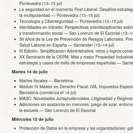
Pontevedra (13–15 jul)
La seguridad en el momento Post-Liberal: Desafíos estratég
la multipolaridad — Pontevedra (13–15 jul)
Tecnología y Ciberseguridad — Pontevedra (13–15 jul)
Identidades en tránsito: Perspectivas interdisciplinarias sobr
y transformación social — San Lorenzo de El Escorial (13–14
30 años de la Ley de Prevención de Riesgos Laborales. Pres
Salud Laboral en España — Santander (13–14 jul)
III Edición. Simplificación Administrativa: retos y logros co
XX Seminario de la OEPM. Más y mejor Propiedad Industrial,
estrategia y casos de éxito de empresas españolas — Santa
Martes 14 de julio
Martes fiscales — Barcelona
Módulo IV Máster en Derecho Fiscal: IVA, Impuestos Espec
Barcelona (comienza el 14 jul)
MASC: Novedades Jurisprudenciales, Litigiosidad y Régim
Adicciones sin sustancia en menores: juego de azar, entornos 
la escuela — San Lorenzo de El Escorial
Miércoles 15 de julio
Protección de Datos en la empresa y las organizaciones: gob