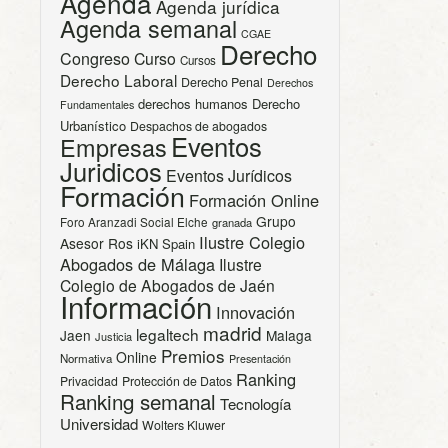
Agenda
Agenda jurídica
Agenda semanal
CGAE
Derecho
Congreso
Curso
Cursos
Derecho Laboral
Derecho Penal
Derechos
derechos humanos
Derecho
Fundamentales
Urbanístico
Despachos de abogados
Eventos
Empresas
Juridicos
Eventos Jurídicos
Formación
Formación Online
Grupo
Foro Aranzadi Social Elche
granada
Ilustre Colegio
Asesor Ros
iKN Spain
Abogados de Málaga
Ilustre
Colegio de Abogados de Jaén
Información
Innovación
madrid
legaltech
Jaen
Malaga
Justicia
Premios
Online
Normativa
Presentación
Ranking
Privacidad
Protección de Datos
Ranking semanal
Tecnología
Universidad
Wolters Kluwer