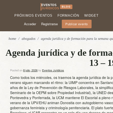
EVENTOS
BLOG
JURÍDICOS
PRÓXIMOS EVENTOS
FORMACIÓN
WIDGET
Acceder
Registrarse
Publicar evento
home
/
abogados
/
agenda jurídica y de formación para la semana que
Agenda jurídica y de forma
13 – 1
Posted on
8 julio, 2026
by
Eventos Juridicos
Como todos los miércoles, os traemos la agenda jurídica de la
verano siguen marcando el ritmo: la UIMP concentra en Santande
años de la Ley de Prevención de Riesgos Laborales, la simplifica
Seminario de la OEPM sobre Propiedad Industrial), la UNED desp
Pontevedra y Ponferrada, la UCM mantiene El Escorial a pleno r
verano de la UPV/EHU animan Donostia con autogobierno vasco, f
gobernanza feminista y criminología penitenciaria. El plato fuerte
Barcelona: el ICAB concentra en un solo día una decena de mes