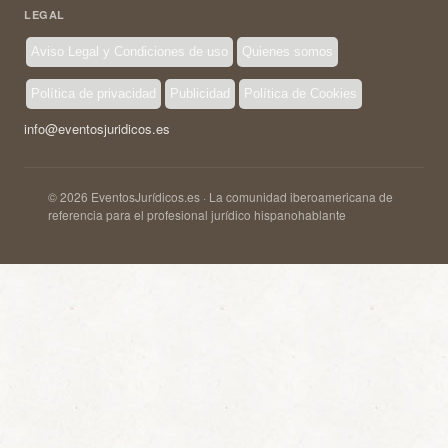
LEGAL
Aviso Legal y Condiciones de uso
Quienes somos
Política de privacidad
Publicidad
Política de Cookies
info@eventosjuridicos.es
© 2026 EventosJurídicos.es · La comunidad iberoamericana de
referencia para el profesional jurídico hispanohablante