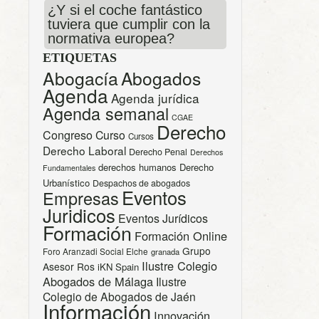
¿Y si el coche fantástico
tuviera que cumplir con la
normativa europea?
ETIQUETAS
Abogacía
Abogados
Agenda
Agenda jurídica
Agenda semanal
CGAE
Derecho
Congreso
Curso
Cursos
Derecho Laboral
Derecho Penal
Derechos
derechos humanos
Derecho
Fundamentales
Urbanístico
Despachos de abogados
Eventos
Empresas
Juridicos
Eventos Jurídicos
Formación
Formación Online
Grupo
Foro Aranzadi Social Elche
granada
Ilustre Colegio
Asesor Ros
iKN Spain
Abogados de Málaga
Ilustre
Colegio de Abogados de Jaén
Información
Innovación