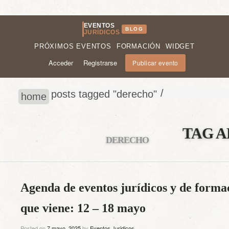
EVENTOS
BLOG
JURÍDICOS
PRÓXIMOS EVENTOS
FORMACIÓN
WIDGET
Acceder
Registrarse
Publicar evento
/
posts tagged "derecho"
home
TAG A
DERECHO
Agenda de eventos jurídicos y de forma
que viene: 12 – 18 mayo
Posted on
7 mayo, 2025
by
Eventos Juridicos