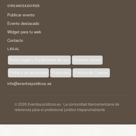
ORGANIZADORES
Publicar evento
Evento destacado
Widget para tu web
Contacto
LEGAL
Aviso Legal y Condiciones de uso
Quienes somos
Política de privacidad
Publicidad
Política de Cookies
info@eventosjuridicos.es
© 2026 EventosJurídicos.es · La comunidad iberoamericana de
referencia para el profesional jurídico hispanohablante