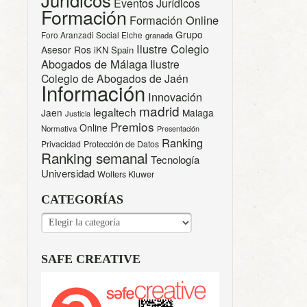
Eventos Jurídicos
Formación
Formación Online
Grupo
Foro Aranzadi Social Elche
granada
Ilustre Colegio
Asesor Ros
iKN Spain
Abogados de Málaga
Ilustre
Colegio de Abogados de Jaén
Información
Innovación
madrid
legaltech
Jaen
Malaga
Justicia
Premios
Online
Normativa
Presentación
Ranking
Privacidad
Protección de Datos
Ranking semanal
Tecnología
Universidad
Wolters Kluwer
CATEGORÍAS
CATEGORÍAS
SAFE CREATIVE