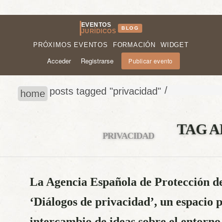
EVENTOS
BLOG
JURÍDICOS
PRÓXIMOS EVENTOS
FORMACIÓN
WIDGET
Acceder
Registrarse
Publicar evento
/
posts tagged "privacidad"
home
TAG A
PRIVACIDAD
La Agencia Española de Protección d
‘Diálogos de privacidad’, un espacio 
intercambio de ideas sobre el entorno 