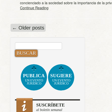
concienciado a la sociedad sobre la importancia de la pr
Continue Reading
←
Older posts
BUSCAR:
PUBLICA
SUGIERE
UN EVENTO
UN EVENTO
JURÍDICO
JURÍDICO
SUSCRÍBETE
al boletín semanal