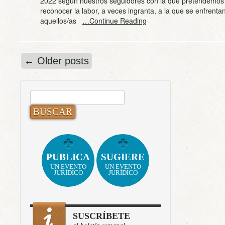
2022 según nuestros seguidores con la que pretendemo
reconocer la labor, a veces ingranta, a la que se enfrenta
aquellos/as
…Continue Reading
←
Older posts
BUSCAR:
PUBLICA
SUGIERE
UN EVENTO
UN EVENTO
JURÍDICO
JURÍDICO
SUSCRÍBETE