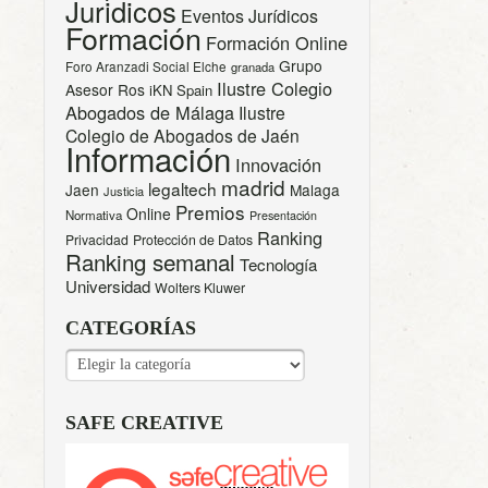
Juridicos
Eventos Jurídicos
Formación
Formación Online
Grupo
Foro Aranzadi Social Elche
granada
Ilustre Colegio
Asesor Ros
iKN Spain
Abogados de Málaga
Ilustre
Colegio de Abogados de Jaén
Información
Innovación
madrid
legaltech
Jaen
Malaga
Justicia
Premios
Online
Normativa
Presentación
Ranking
Privacidad
Protección de Datos
Ranking semanal
Tecnología
Universidad
Wolters Kluwer
CATEGORÍAS
CATEGORÍAS
SAFE CREATIVE