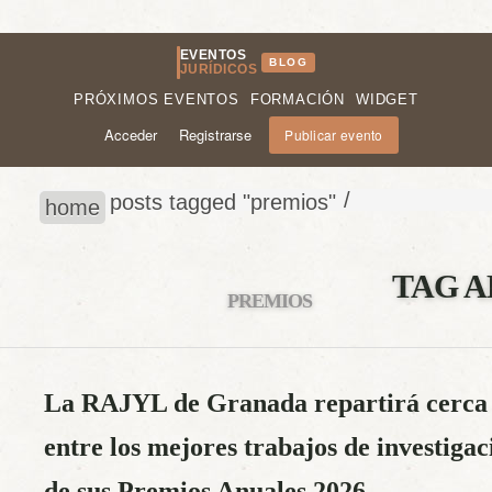
EVENTOS
BLOG
JURÍDICOS
PRÓXIMOS EVENTOS
FORMACIÓN
WIDGET
Acceder
Registrarse
Publicar evento
/
posts tagged "premios"
home
TAG A
PREMIOS
La RAJYL de Granada repartirá cerca 
entre los mejores trabajos de investigac
de sus Premios Anuales 2026