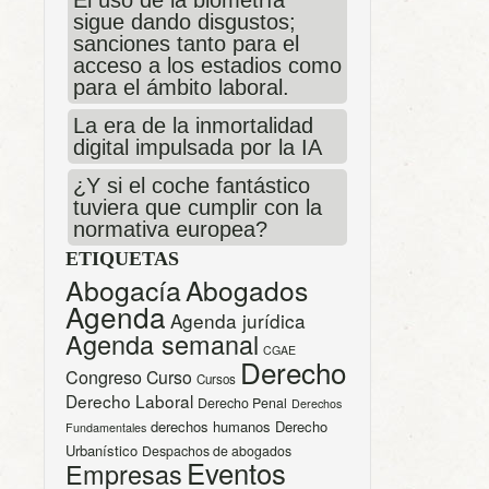
El uso de la biometría
sigue dando disgustos;
sanciones tanto para el
acceso a los estadios como
para el ámbito laboral.
La era de la inmortalidad
digital impulsada por la IA
¿Y si el coche fantástico
tuviera que cumplir con la
normativa europea?
ETIQUETAS
Abogacía
Abogados
Agenda
Agenda jurídica
Agenda semanal
CGAE
Derecho
Congreso
Curso
Cursos
Derecho Laboral
Derecho Penal
Derechos
derechos humanos
Derecho
Fundamentales
Urbanístico
Despachos de abogados
Eventos
Empresas