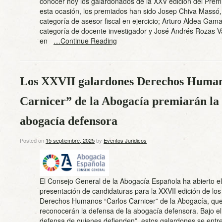
conocer hoy los galardonados de la XXV edición del Pre
esta ocasión, los premiados han sido Josep Chiva Massó,
categoría de asesor fiscal en ejercicio; Arturo Aldea Gama
categoría de docente investigador y José Andrés Rozas Va
en
…Continue Reading
Los XXVII galardones Derechos Huma
Carnicer” de la Abogacía premiarán la 
abogacía defensora
Posted on
15 septiembre, 2025
by
Eventos Juridicos
El Consejo General de la Abogacía Española ha abierto el
presentación de candidaturas para la XXVII edición de lo
Derechos Humanos “Carlos Carnicer” de la Abogacía, que
reconocerán la defensa de la abogacía defensora. Bajo el
defensa de quienes defienden”, estos galardones se entr