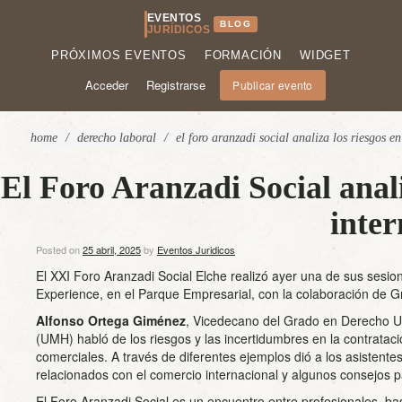
EVENTOS
BLOG
JURÍDICOS
PRÓXIMOS EVENTOS
FORMACIÓN
WIDGET
Acceder
Registrarse
Publicar evento
home
/
derecho laboral
/
el foro aranzadi social analiza los riesgos e
El Foro Aranzadi Social anali
inter
Posted on
25 abril, 2025
by
Eventos Juridicos
El XXI Foro Aranzadi Social Elche realizó ayer una de sus sesio
Experience, en el Parque Empresarial, con la colaboración de 
Alfonso Ortega Giménez
, Vicedecano del Grado en Derecho U
(UMH) habló de los riesgos y las incertidumbres en la contratac
comerciales. A través de diferentes ejemplos dió a los asistente
relacionados con el comercio internacional y algunos consejos pa
El Foro Aranzadi Social es un encuentro entre profesionales, bas