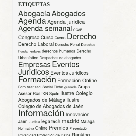
ETIQUETAS
Abogacía
Abogados
Agenda
Agenda jurídica
Agenda semanal
CGAE
Derecho
Congreso
Curso
Cursos
Derecho Laboral
Derecho Penal
Derechos
derechos humanos
Derecho
Fundamentales
Urbanístico
Despachos de abogados
Eventos
Empresas
Juridicos
Eventos Jurídicos
Formación
Formación Online
Grupo
Foro Aranzadi Social Elche
granada
Ilustre Colegio
Asesor Ros
iKN Spain
Abogados de Málaga
Ilustre
Colegio de Abogados de Jaén
Información
Innovación
madrid
legaltech
Jaen
Malaga
Justicia
Premios
Online
Normativa
Presentación
Ranking
Privacidad
Protección de Datos