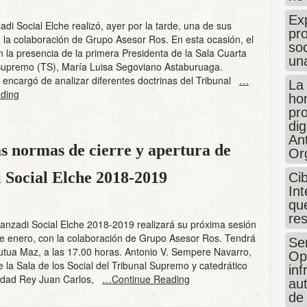
Exp
adi Social Elche realizó, ayer por la tarde, una de sus
pro
 la colaboración de Grupo Asesor Ros. En esta ocasión, el
so
n la presencia de la primera Presidenta de la Sala Cuarta
un
 Supremo (TS), María Luisa Segoviano Astaburuaga.
encargó de analizar diferentes doctrinas del Tribunal
…
La
ding
hon
pr
dig
An
as normas de cierre y apertura de
Or
 Social Elche 2018-2019
Ci
Int
que
re
anzadi Social Elche 2018-2019 realizará su próxima sesión
de enero, con la colaboración de Grupo Asesor Ros. Tendrá
Sen
utua Maz, a las 17.00 horas. Antonio V. Sempere Navarro,
Op
 la Sala de los Social del Tribunal Supremo y catedrático
in
sidad Rey Juan Carlos,
…Continue Reading
au
de