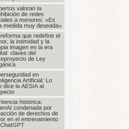
ertos valoran la
hibición de redes
ciales a menores: «Es
a medida muy deseada»
 reforma que redefine el
or, la intimidad y la
opia imagen en la era
ital: claves del
teproyecto de Ley
gánica
berseguridad en
eligencia Artificial: Lo
 dice la AESIA al
specto
tencia histórica:
enAI condenada por
fracción de derechos de
tor en el entrenamiento
 ChatGPT