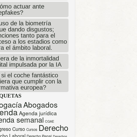
ómo actuar ante
epfakes?
uso de la biometría
gue dando disgustos;
ciones tanto para el
ceso a los estadios como
a el ámbito laboral.
era de la inmortalidad
ital impulsada por la IA
si el coche fantástico
iera que cumplir con la
rmativa europea?
IQUETAS
ogacía
Abogados
enda
Agenda jurídica
enda semanal
CGAE
Derecho
greso
Curso
Cursos
cho Laboral
Derecho Penal
Derechos