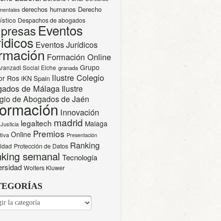
derechos humanos
Derecho
mentales
ístico
Despachos de abogados
Eventos
presas
idicos
Eventos Jurídicos
rmación
Formación Online
Grupo
Aranzadi Social Elche
granada
Ilustre Colegio
or Ros
iKN Spain
gados de Málaga
Ilustre
gio de Abogados de Jaén
formación
Innovación
madrid
legaltech
Malaga
Justicia
Premios
Online
tiva
Presentación
Ranking
cidad
Protección de Datos
king semanal
Tecnología
ersidad
Wolters Kluwer
TEGORÍAS
EGORÍAS