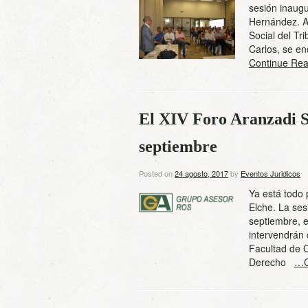
sesión inaugu
Hernández. A
Social del Tr
Carlos, se en
Continue Rea
El XIV Foro Aranzadi S
septiembre
Posted on
24 agosto, 2017
by
Eventos Juridicos
Ya está todo 
Elche. La ses
septiembre, 
intervendrán
Facultad de C
Derecho
…C