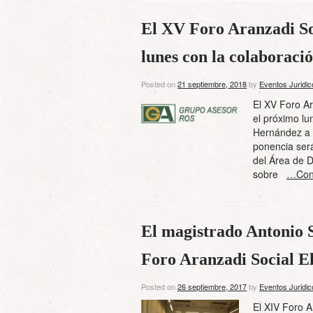
El XV Foro Aranzadi So
lunes con la colaboraci
Posted on
21 septiembre, 2018
by
Eventos Juridic
El XV Foro Ar
el próximo lun
Hernández a l
ponencia ser
del Área de 
sobre
…Cont
El magistrado Antonio
Foro Aranzadi Social E
Posted on
26 septiembre, 2017
by
Eventos Juridic
El XIV Foro A