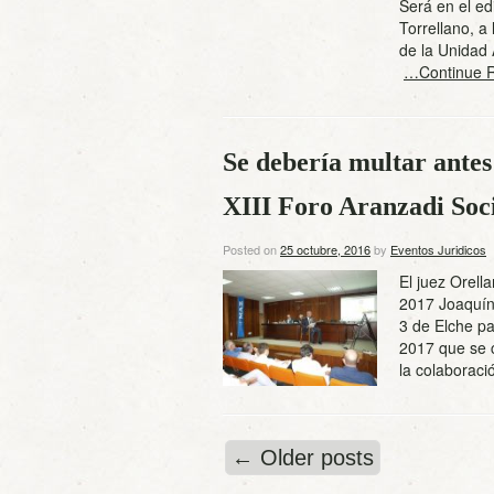
Será en el ed
Torrellano, 
de la Unidad 
…Continue 
Se debería multar antes
XIII Foro Aranzadi Soc
Posted on
25 octubre, 2016
by
Eventos Juridicos
El juez Orell
2017 Joaquín
3 de Elche pa
2017 que se c
la colaborac
←
Older posts