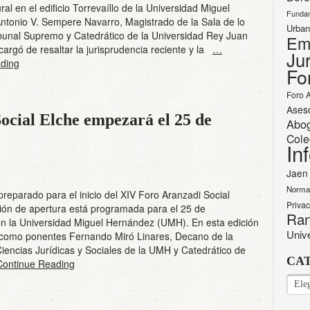
ral en el edificio Torrevaíllo de la Universidad Miguel
Funda
ntonio V. Sempere Navarro, Magistrado de la Sala de lo
Urban
ibunal Supremo y Catedrático de la Universidad Rey Juan
Em
cargó de resaltar la jurisprudencia reciente y la
…
Jur
ding
Fo
Foro 
Ases
ocial Elche empezará el 25 de
Abo
Cole
In
Jaen
Norma
preparado para el inicio del XIV Foro Aranzadi Social
Priva
ión de apertura está programada para el 25 de
Ran
en la Universidad Miguel Hernández (UMH). En esta edición
Univ
 como ponentes Fernando Miró Linares, Decano de la
iencias Jurídicas y Sociales de la UMH y Catedrático de
CA
ontinue Reading
CAT