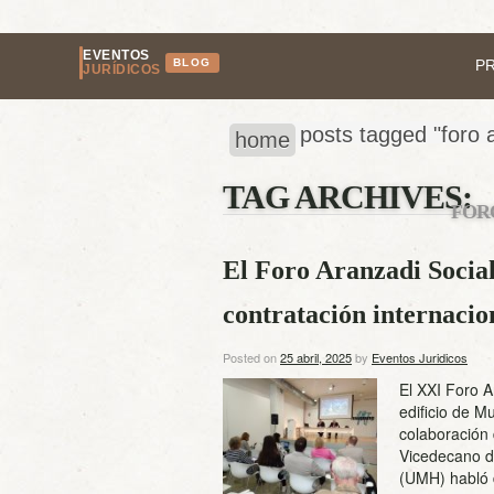
EVENTOS
BLOG
P
JURÍDICOS
posts tagged "foro a
home
TAG ARCHIVES:
FOR
El Foro Aranzadi Social 
contratación internacio
Posted on
25 abril, 2025
by
Eventos Juridicos
El XXI Foro A
edificio de M
colaboración
Vicedecano d
(UMH) habló d