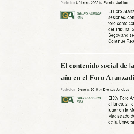
Posted on
8 febrero, 2022
by
Eventos Juridicos
El Foro Aranz
sesiones, con
foro contó co
del Tribunal
Segoviano se 
Continue Rea
El contenido social de l
año en el Foro Aranzadi
Posted on
18 enero, 2019
by
Eventos Juridicos
El XV Foro Ar
el lunes, 21 
lugar en la M
Magistrado de
de la Univer