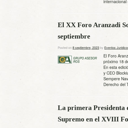
internaciona
El XX Foro Aranzadi Soc
septiembre
Posted on
8 septiembre, 2023
by
Eventos Juridico
El Foro Aran
próximo 18 d
En esta edic
y CEO Blocki
Sempere Nava
Derecho del
La primera Presidenta d
Supremo en el XVIII Fo