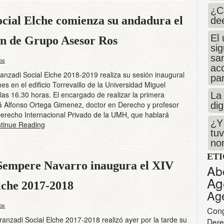
¿C
cial Elche comienza su andadura el
de
El 
ón de Grupo Asesor Ros
si
san
os
ac
anzadi Social Elche 2018-2019 realiza su sesión inaugural
par
es en el edificio Torrevaillo de la Universidad Miguel
as 16.30 horas. El encargado de realizar la primera
La 
á Alfonso Ortega Gimenez, doctor en Derecho y profesor
dig
Derecho Internacional Privado de la UMH, que hablará
¿Y 
inue Reading
tuv
no
ET
 Sempere Navarro inaugura el XIV
Ab
Ag
lche 2017-2018
Ag
os
Con
ranzadi Social Elche 2017-2018 realizó ayer por la tarde su
Dere