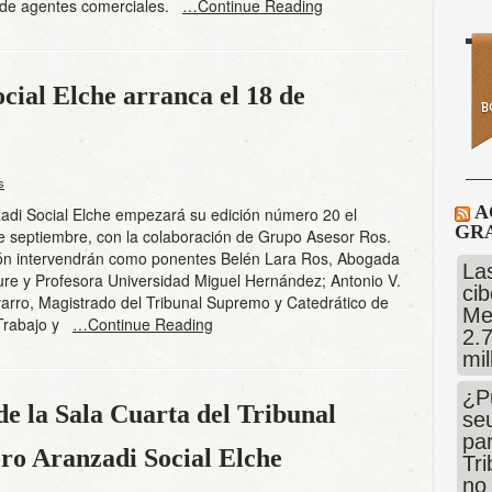
l de agentes comerciales.
…Continue Reading
ial Elche arranca el 18 de
s
A
zadi Social Elche empezará su edición número 20 el
GRA
e septiembre, con la colaboración de Grupo Asesor Ros.
ión intervendrán como ponentes Belén Lara Ros, Abogada
Las
ure y Profesora Universidad Miguel Hernández; Antonio V.
cib
rro, Magistrado del Tribunal Supremo y Catedrático de
Me
 Trabajo y
…Continue Reading
2.
mi
¿P
e la Sala Cuarta del Tribunal
se
pa
ro Aranzadi Social Elche
Tr
no