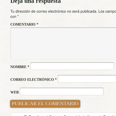
Deja una respuesta
Tu dirección de correo electrónico no será publicada.
Los campo
con
*
COMENTARIO
*
NOMBRE
*
CORREO ELECTRÓNICO
*
WEB