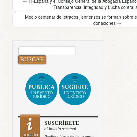
←
TI-España y el Consejo General de la Abogacía Española
Transparencia, Integridad y Lucha contra l
Medio centenar de letrados jiennenses se forman sobre e
donaciones
→
BUSCAR:
PUBLICA
SUGIERE
UN EVENTO
UN EVENTO
JURÍDICO
JURÍDICO
SUSCRÍBETE
al boletín semanal
Recibe alertas de los eventos