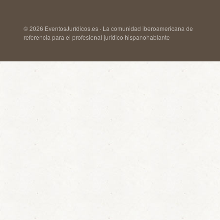
© 2026 EventosJurídicos.es · La comunidad iberoamericana de
referencia para el profesional jurídico hispanohablante