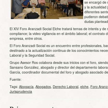
se encargó de r
y la actualidad
diferentes sent
pudieron debati
dudas plantead
El XIV Foro Aranzadi Social Elche tratará temas de interés y d
compliance; la video vigilancia en el ámbito laboral; el contrato
empresa, entre otros.
El Foro Aranzadi Social es un encuentro entre profesionales, bas
destinado a la actualización continua de los conocimientos nece
Laboral y la Seguridad Social.
Grupo Asesor Ros colabora desde sus inicios con el foro, siend
Sansano González, abogado y director del departamento labor
García, coordinador documental del foro y abogado asociado del 
Fuente:
Tags:
Abogacía
,
Abogados
,
Derecho Laboral
,
elche
,
Foro Aranza
Jurisprudencia