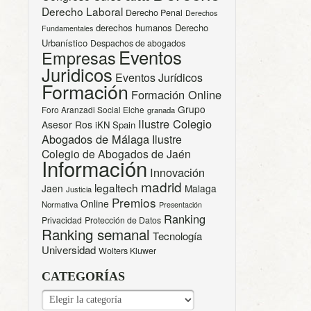
Derecho Laboral
Derecho Penal
Derechos
derechos humanos
Derecho
Fundamentales
Urbanístico
Despachos de abogados
Eventos
Empresas
Juridicos
Eventos Jurídicos
Formación
Formación Online
Grupo
Foro Aranzadi Social Elche
granada
Ilustre Colegio
Asesor Ros
iKN Spain
Abogados de Málaga
Ilustre
Colegio de Abogados de Jaén
Información
Innovación
madrid
legaltech
Jaen
Malaga
Justicia
Premios
Online
Normativa
Presentación
Ranking
Privacidad
Protección de Datos
Ranking semanal
Tecnología
Universidad
Wolters Kluwer
CATEGORÍAS
CATEGORÍAS