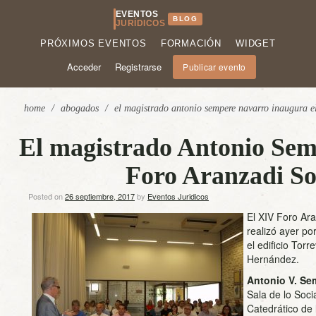
EVENTOS
BLOG
JURÍDICOS
PRÓXIMOS EVENTOS
FORMACIÓN
WIDGET
Acceder
Registrarse
Publicar evento
home
/
abogados
/
el magistrado antonio sempere navarro inaugura el
El magistrado Antonio Sem
Foro Aranzadi So
Posted on
26 septiembre, 2017
by
Eventos Juridicos
El XIV Foro Ar
realizó ayer po
el edificio Torr
Hernández.
Antonio V. Se
Sala de lo Soci
Catedrático de 