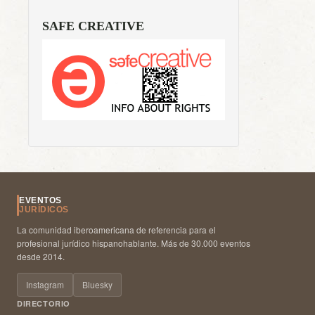
SAFE CREATIVE
EVENTOS
JURÍDICOS
La comunidad iberoamericana de referencia para el
profesional jurídico hispanohablante. Más de 30.000 eventos
desde 2014.
Instagram
Bluesky
DIRECTORIO