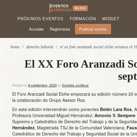
EVENTOS
BLOG
JURÍDICOS
PRÓXIMOS EVENTOS
FORMACIÓN
WIDGET
Acceder
Registrarse
Publicar evento
home
/
derecho laboral
/
el xx foro aranzadi social elche arranca el 1
El XX Foro Aranzadi Soc
sep
Posted on
8 septiembre, 2023
by
Eventos Juridicos
El Foro Aranzadi Social Elche empezará su edición número 20 
la colaboración de Grupo Asesor Ros.
En esta edición intervendrán como ponentes
Belén Lara Ros
, 
Profesora Universidad Miguel Hernández;
Antonio V. Sempere
Supremo y Catedrático de Derecho del Trabajo y de la Segurida
Hernández
, Magistrada TSJ de la Comunidad Valenciana;
Faus
Catedrático de Derecho del Trabajo y Seguridad Social de la Un