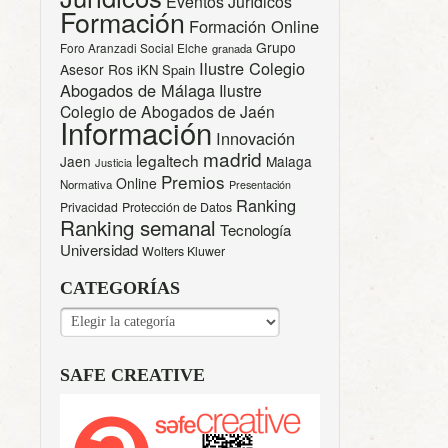
Eventos Jurídicos
Formación
Formación Online
Grupo
Foro Aranzadi Social Elche
granada
Ilustre Colegio
Asesor Ros
iKN Spain
Abogados de Málaga
Ilustre
Colegio de Abogados de Jaén
Información
Innovación
madrid
legaltech
Jaen
Malaga
Justicia
Premios
Online
Normativa
Presentación
Ranking
Privacidad
Protección de Datos
Ranking semanal
Tecnología
Universidad
Wolters Kluwer
CATEGORÍAS
CATEGORÍAS
SAFE CREATIVE