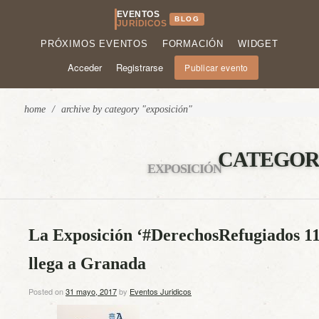
EVENTOS
BLOG
JURÍDICOS
PRÓXIMOS EVENTOS
FORMACIÓN
WIDGET
Acceder
Registrarse
Publicar evento
home
/
archive by category "exposición"
CATEGOR
EXPOSICIÓN
La Exposición ‘#DerechosRefugiados 11 
llega a Granada
Posted on
31 mayo, 2017
by
Eventos Juridicos