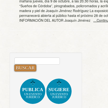
mañana jueves, día 9 de octubre, a las 20.30 horas, la ex
“Sueños de Córdoba”, pirograbados, policromados y acríl
madera y piel de Joaquín Jiménez Rodríguez La exposici
permanecerá abierta al público hasta el próximo 28 de oc
INFORMACIÓN DEL AUTOR Joaquín Jiménez
…Continu
BUSCAR:
PUBLICA
SUGIERE
UN EVENTO
UN EVENTO
JURÍDICO
JURÍDICO