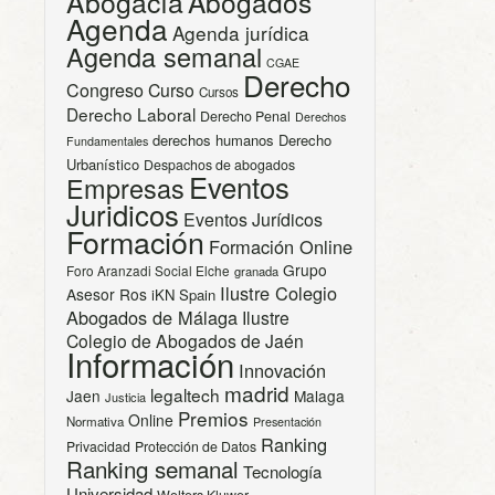
Abogacía
Abogados
Agenda
Agenda jurídica
Agenda semanal
CGAE
Derecho
Congreso
Curso
Cursos
Derecho Laboral
Derecho Penal
Derechos
derechos humanos
Derecho
Fundamentales
Urbanístico
Despachos de abogados
Eventos
Empresas
Juridicos
Eventos Jurídicos
Formación
Formación Online
Grupo
Foro Aranzadi Social Elche
granada
Ilustre Colegio
Asesor Ros
iKN Spain
Abogados de Málaga
Ilustre
Colegio de Abogados de Jaén
Información
Innovación
madrid
legaltech
Jaen
Malaga
Justicia
Premios
Online
Normativa
Presentación
Ranking
Privacidad
Protección de Datos
Ranking semanal
Tecnología
Universidad