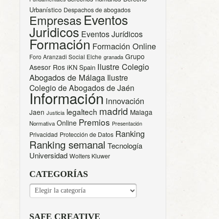
Urbanístico
Despachos de abogados
Eventos
Empresas
Juridicos
Eventos Jurídicos
Formación
Formación Online
Grupo
Foro Aranzadi Social Elche
granada
Ilustre Colegio
Asesor Ros
iKN Spain
Abogados de Málaga
Ilustre
Colegio de Abogados de Jaén
Información
Innovación
madrid
legaltech
Jaen
Malaga
Justicia
Premios
Online
Normativa
Presentación
Ranking
Privacidad
Protección de Datos
Ranking semanal
Tecnología
Universidad
Wolters Kluwer
CATEGORÍAS
CATEGORÍAS
SAFE CREATIVE