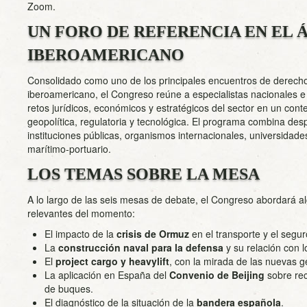
Zoom.
UN FORO DE REFERENCIA EN EL 
IBEROAMERICANO
Consolidado como uno de los principales encuentros de derecho
iberoamericano, el Congreso reúne a especialistas nacionales e 
retos jurídicos, económicos y estratégicos del sector en un cont
geopolítica, regulatoria y tecnológica. El programa combina des
instituciones públicas, organismos internacionales, universidad
marítimo-portuario.
LOS TEMAS SOBRE LA MESA
A lo largo de las seis mesas de debate, el Congreso abordará a
relevantes del momento:
El impacto de la
crisis de Ormuz
en el transporte y el segur
La
construcción naval para la defensa
y su relación con l
El
project cargo y heavylift
, con la mirada de las nuevas
La aplicación en España del
Convenio de Beijing
sobre rec
de buques.
El diagnóstico de la situación de la
bandera española
.