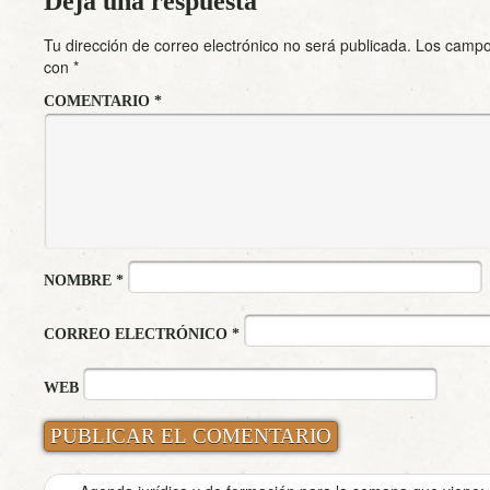
Deja una respuesta
Tu dirección de correo electrónico no será publicada.
Los campo
con
*
COMENTARIO
*
NOMBRE
*
CORREO ELECTRÓNICO
*
WEB