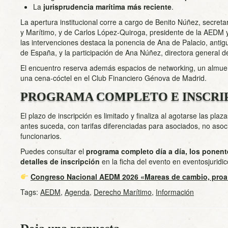
La
jurisprudencia marítima más reciente
.
La apertura institucional corre a cargo de Benito Núñez, secret
y Marítimo, y de Carlos López-Quiroga, presidente de la AEDM 
las intervenciones destaca la ponencia de Ana de Palacio, antig
de España, y la participación de Ana Núñez, directora general d
El encuentro reserva además espacios de networking, un almuer
una cena-cóctel en el Club Financiero Génova de Madrid.
PROGRAMA COMPLETO E INSCRI
El plazo de inscripción es limitado y finaliza al agotarse las plaz
antes suceda, con tarifas diferenciadas para asociados, no asoc
funcionarios.
Puedes consultar el
programa completo día a día, los ponent
detalles de inscripción
en la ficha del evento en eventosjuridic
Congreso Nacional AEDM 2026 «Mareas de cambio, proa 
Tags:
AEDM
,
Agenda
,
Derecho Marítimo
,
Información