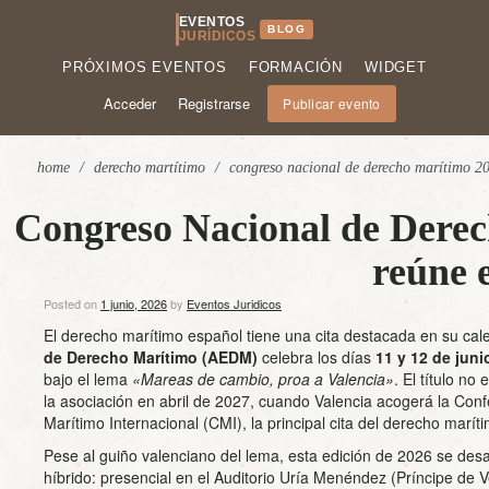
EVENTOS
BLOG
JURÍDICOS
PRÓXIMOS EVENTOS
FORMACIÓN
WIDGET
Acceder
Registrarse
Publicar evento
home
/
derecho martítimo
/
congreso nacional de derecho marítimo 2
Congreso Nacional de Dere
reúne 
Posted on
1 junio, 2026
by
Eventos Juridicos
El derecho marítimo español tiene una cita destacada en su cal
de Derecho Marítimo (AEDM)
celebra los días
11 y 12 de juni
bajo el lema
«Mareas de cambio, proa a Valencia»
. El título no
la asociación en abril de 2027, cuando Valencia acogerá la Conf
Marítimo Internacional (CMI), la principal cita del derecho marít
Pese al guiño valenciano del lema, esta edición de 2026 se desa
híbrido: presencial en el Auditorio Uría Menéndez (Príncipe de Ve