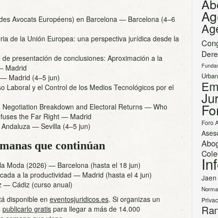
Ab
Ag
des Avocats Européens) en Barcelona
— Barcelona (4–6
Ag
ria de la Unión Europea: una perspectiva jurídica desde la
Con
Dere
de presentación de conclusiones: Aproximación a la
Funda
 Madrid
Urban
— Madrid (4–5 jun)
Em
o Laboral y el Control de los Medios Tecnológicos por el
Jur
Fo
on Negotiation Breakdown and Electoral Returns — Who
fuses the Far Right
— Madrid
Foro 
 Andaluza
— Sevilla (4–5 jun)
Ases
Abo
semanas que continúan
Cole
In
 la Moda (2026)
— Barcelona (hasta el 18 jun)
licada a la productividad
— Madrid (hasta el 4 jun)
Jaen
z
— Cádiz (curso anual)
Norma
tá disponible en
eventosjuridicos.es
. Si organizas un
Priva
Ran
s
publicarlo gratis
para llegar a más de 14.000