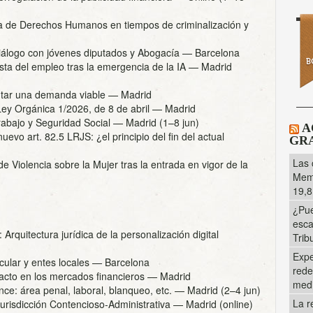
sa de Derechos Humanos en tiempos de criminalización y
 diálogo con jóvenes diputados y Abogacía
— Barcelona
ista del empleo tras la emergencia de la IA
— Madrid
ntar una demanda viable
— Madrid
Ley Orgánica 1/2026, de 8 de abril
— Madrid
rabajo y Seguridad Social
— Madrid (1–8 jun)
A
uevo art. 82.5 LRJS: ¿el principio del fin del actual
GRA
Las 
e Violencia sobre la Mujer tras la entrada en vigor de la
Memo
19,8
¿Pue
esca
Arquitectura jurídica de la personalización digital
Trib
Expe
ular y entes locales
— Barcelona
rede
acto en los mercados financieros
— Madrid
med
nce: área penal, laboral, blanqueo, etc.
— Madrid (2–4 jun)
La r
urisdicción Contencioso-Administrativa
— Madrid (online)