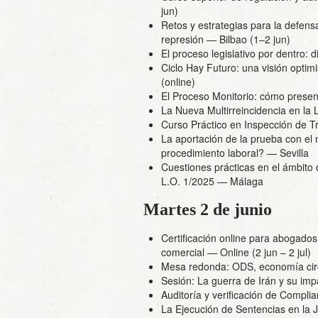
jun)
Retos y estrategias para la defen
represión
— Bilbao (1–2 jun)
El proceso legislativo por dentro:
Ciclo Hay Futuro: una visión optim
(online)
El Proceso Monitorio: cómo prese
La Nueva Multirreincidencia en la 
Curso Práctico en Inspección de T
La aportación de la prueba con el n
procedimiento laboral?
— Sevilla
Cuestiones prácticas en el ámbito d
L.O. 1/2025
— Málaga
Martes 2 de junio
Certificación online para abogados: 
comercial
— Online (2 jun – 2 jul)
Mesa redonda: ODS, economía circ
Sesión: La guerra de Irán y su imp
Auditoría y verificación de Complia
La Ejecución de Sentencias en la J