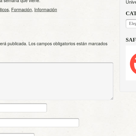
 la semana que viene.
Univ
dicos
,
Formación
,
Información
CA
CAT
SAF
será publicada.
Los campos obligatorios están marcados