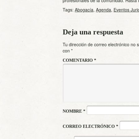
profesionales de la comunidad. Hasta
Tags:
Abogacía
,
Agenda
,
Eventos Juri
Deja una respuesta
Tu dirección de correo electrónico no 
con
*
COMENTARIO
*
NOMBRE
*
CORREO ELECTRÓNICO
*