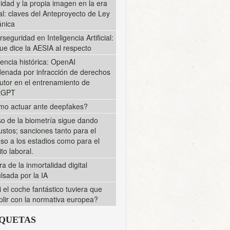
midad y la propia imagen en la era
tal: claves del Anteproyecto de Ley
nica
rseguridad en Inteligencia Artificial:
ue dice la AESIA al respecto
encia histórica: OpenAI
enada por infracción de derechos
utor en el entrenamiento de
tGPT
o actuar ante deepfakes?
so de la biometría sigue dando
ustos; sanciones tanto para el
so a los estadios como para el
to laboral.
ra de la inmortalidad digital
lsada por la IA
i el coche fantástico tuviera que
lir con la normativa europea?
IQUETAS