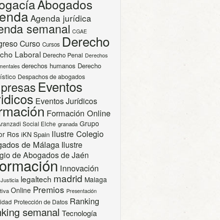
ogacía
Abogados
enda
Agenda jurídica
enda semanal
CGAE
Derecho
greso
Curso
Cursos
cho Laboral
Derecho Penal
Derechos
derechos humanos
Derecho
mentales
ístico
Despachos de abogados
Eventos
presas
idicos
Eventos Jurídicos
rmación
Formación Online
Grupo
Aranzadi Social Elche
granada
Ilustre Colegio
or Ros
iKN Spain
gados de Málaga
Ilustre
gio de Abogados de Jaén
formación
Innovación
madrid
legaltech
Malaga
Justicia
Premios
Online
tiva
Presentación
Ranking
cidad
Protección de Datos
king semanal
Tecnología