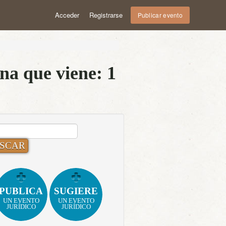
Acceder
Registrarse
Publicar evento
na que viene: 1
CAR:
PUBLICA
SUGIERE
UN EVENTO
UN EVENTO
JURÍDICO
JURÍDICO