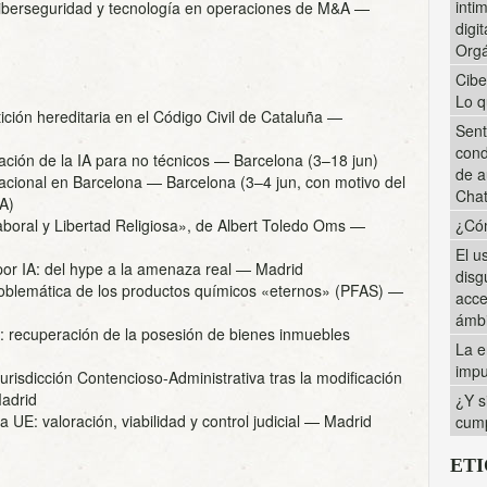
inti
ciberseguridad y tecnología en operaciones de M&A
—
digi
Orgá
Cibe
Lo q
ición hereditaria en el Código Civil de Cataluña
—
Sent
cond
ción de la IA para no técnicos
— Barcelona (3–18 jun)
de a
nacional en Barcelona
— Barcelona (3–4 jun, con motivo del
Cha
A)
aboral y Libertad Religiosa», de Albert Toledo Oms
—
¿Cóm
El u
or IA: del hype a la amenaza real
— Madrid
disg
roblemática de los productos químicos «eternos» (PFAS)
—
acce
ámbi
: recuperación de la posesión de bienes inmuebles
La e
impu
urisdicción Contencioso-Administrativa tras la modificación
adrid
¿Y s
 UE: valoración, viabilidad y control judicial
— Madrid
cump
ET