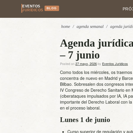
EVENTOS
BLOG
PRÓ
JURÍDICOS
home
/
agenda semanal
/
agenda jurídi
Agenda jurídica
– 7 junio
Posted on
27 mayo, 2026
by
Eventos Juridicos
Como todos los miércoles, os traemos 
concentra de nuevo en Madrid y Barcel
Bilbao. Sobresalen dos congresos int
IV Congreso de Derecho Sanitario en Ma
(ciberataques impulsados por IA, IA pa
importante del Derecho Laboral con la 
en el proceso laboral.
Lunes 1 de junio
Curso superior de regulación y auto