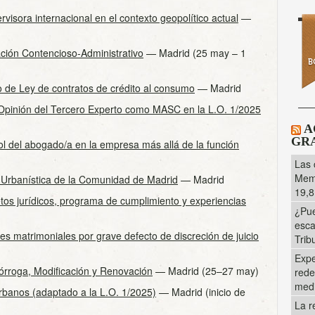
visora internacional en el contexto geopolítico actual
—
ción Contencioso-Administrativo
— Madrid (25 may – 1
o de Ley de contratos de crédito al consumo
— Madrid
a Opinión del Tercero Experto como MASC en la L.O. 1/2025
A
GRA
l del abogado/a en la empresa más allá de la función
Las 
Memo
 Urbanística de la Comunidad de Madrid
— Madrid
19,8
retos jurídicos, programa de cumplimiento y experiencias
¿Pue
esca
s matrimoniales por grave defecto de discreción de juicio
Trib
Expe
órroga, Modificación y Renovación
— Madrid (25–27 may)
rede
med
banos (adaptado a la L.O. 1/2025)
— Madrid (inicio de
La r