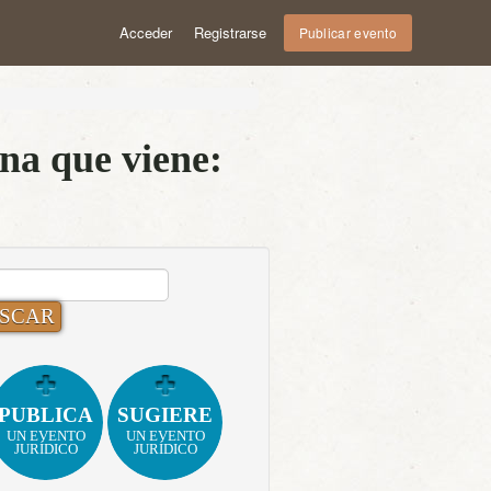
Acceder
Registrarse
Publicar evento
na que viene:
CAR:
PUBLICA
SUGIERE
UN EVENTO
UN EVENTO
JURÍDICO
JURÍDICO