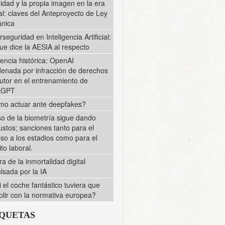
midad y la propia imagen en la era
tal: claves del Anteproyecto de Ley
nica
rseguridad en Inteligencia Artificial:
ue dice la AESIA al respecto
encia histórica: OpenAI
enada por infracción de derechos
utor en el entrenamiento de
tGPT
o actuar ante deepfakes?
so de la biometría sigue dando
ustos; sanciones tanto para el
so a los estadios como para el
to laboral.
ra de la inmortalidad digital
lsada por la IA
i el coche fantástico tuviera que
lir con la normativa europea?
IQUETAS