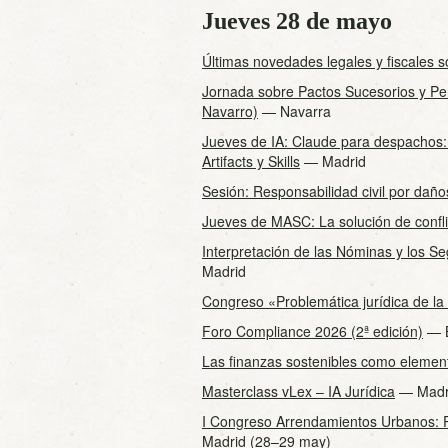
Jueves 28 de mayo
Últimas novedades legales y fiscales 
Jornada sobre Pactos Sucesorios y Pe
Navarro)
— Navarra
Jueves de IA: Claude para despachos: c
Artifacts y Skills
— Madrid
Sesión: Responsabilidad civil por daño
Jueves de MASC: La solución de confli
Interpretación de las Nóminas y los S
Madrid
Congreso «Problemática jurídica de la
Foro Compliance 2026 (2ª edición)
— B
Las finanzas sostenibles como element
Masterclass vLex – IA Jurídica
— Madr
I Congreso Arrendamientos Urbanos: P
Madrid (28–29 may)