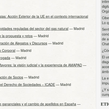
inti
digi
Orgá
ias: Acción Exterior de la UE en el contexto internacional
Cibe
Lo q
ividades reguladas del sector del gas natural
— Madrid
Sent
cond
 la propuesta y retos
— Madrid
de a
ración de Alegatos y Discursos
— Madrid
Cha
o Corporal
— Madrid
¿Cóm
El u
brogada
— Madrid
disg
ayores: la visión judicial y la experiencia de AMAPAD
—
acce
ámbi
ción de Socios
— Madrid
La e
impu
del Derecho de Sociedades – ICADE
— Madrid
¿Y s
cump
de gananciales y el cambio de apellidos en España
—
ET