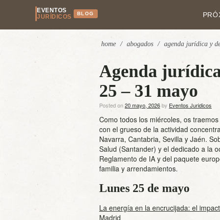
EVENTOS
BLOG
PRÓ
JURÍDICOS
home
/
abogados
/
agenda jurídica y d
Agenda jurídica
25 – 31 mayo
Posted on
20 mayo, 2026
by
Eventos Juridicos
Como todos los miércoles, os traemos
con el grueso de la actividad concent
Navarra, Cantabria, Sevilla y Jaén. 
Salud (Santander) y el dedicado a la 
Reglamento de IA y del paquete europe
familia y arrendamientos.
Lunes 25 de mayo
La energía en la encrucijada: el impact
Madrid