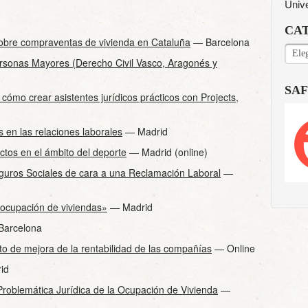
Univ
CA
sobre compraventas de vivienda en Cataluña
— Barcelona
CAT
rsonas Mayores (Derecho Civil Vasco, Aragonés y
SAF
ómo crear asistentes jurídicos prácticos con Projects,
s en las relaciones laborales
— Madrid
ctos en el ámbito del deporte
— Madrid (online)
eguros Sociales de cara a una Reclamación Laboral
—
 ocupación de viviendas»
— Madrid
arcelona
o de mejora de la rentabilidad de las compañías
— Online
id
roblemática Jurídica de la Ocupación de Vivienda
—