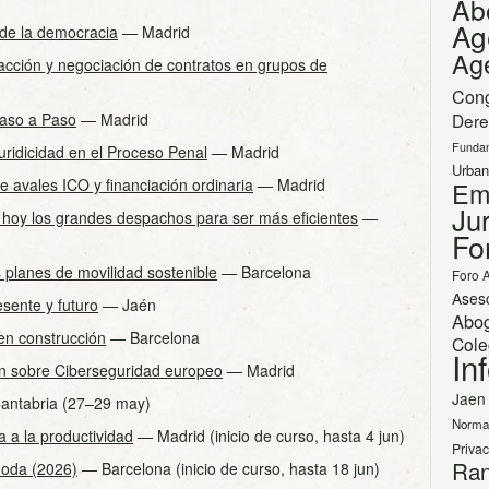
Ab
Ag
 de la democracia
— Madrid
Ag
dacción y negociación de contratos en grupos de
Con
Paso a Paso
— Madrid
Dere
Funda
juridicidad en el Proceso Penal
— Madrid
Urban
 avales ICO y financiación ordinaria
— Madrid
Em
Jur
oy los grandes despachos para ser más eficientes
—
Fo
 planes de movilidad sostenible
— Barcelona
Foro 
Ases
esente y futuro
— Jaén
Abo
en construcción
— Barcelona
Cole
In
ón sobre Ciberseguridad europeo
— Madrid
Jaen
ntabria (27–29 may)
Norma
da a la productividad
— Madrid (inicio de curso, hasta 4 jun)
Priva
Ran
Moda (2026)
— Barcelona (inicio de curso, hasta 18 jun)