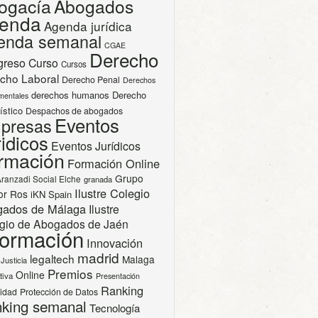
ogacía
Abogados
enda
Agenda jurídica
enda semanal
CGAE
Derecho
greso
Curso
Cursos
cho Laboral
Derecho Penal
Derechos
derechos humanos
Derecho
mentales
ístico
Despachos de abogados
Eventos
presas
idicos
Eventos Jurídicos
rmación
Formación Online
Grupo
Aranzadi Social Elche
granada
Ilustre Colegio
or Ros
iKN Spain
gados de Málaga
Ilustre
gio de Abogados de Jaén
formación
Innovación
madrid
legaltech
Malaga
Justicia
Premios
Online
tiva
Presentación
Ranking
cidad
Protección de Datos
king semanal
Tecnología