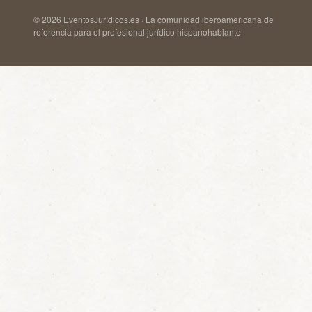
© 2026 EventosJurídicos.es · La comunidad iberoamericana de
referencia para el profesional jurídico hispanohablante