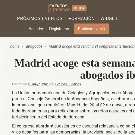
EVENTOS
BLOG
JURÍDICOS
PRÓXIMOS EVENTOS
FORMACIÓN
WIDGET
Acceder
Registrarse
Publicar evento
home
/
abogados
/
madrid acoge esta semana el congreso internacio
Madrid acoge esta semana 
abogados i
Posted on
18 mayo, 2026
by
Eventos Juridicos
La Unión Iberoamericana de Colegios y Agrupaciones de Abogad
parte el Consejo General de la Abogacía Española, celebrará s
internacional
que reunirá en Madrid, del 20 al 22 de mayo, a re
toda Iberoamérica para reflexionar sobre los retos actuales del ej
fortalecimiento del Estado de derecho.
El congreso abordará cuestiones de especial relevancia como el
y los desafíos para las democracias, la previsión social de la a