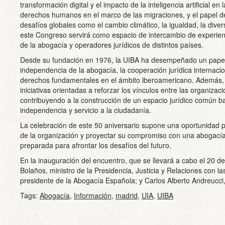
transformación digital y el impacto de la inteligencia artificial en l
derechos humanos en el marco de las migraciones, y el papel d
desafíos globales como el cambio climático, la igualdad, la diver
este Congreso servirá como espacio de intercambio de experienc
de la abogacía y operadores jurídicos de distintos países.
Desde su fundación en 1976, la UIBA ha desempeñado un papel 
independencia de la abogacía, la cooperación jurídica internacio
derechos fundamentales en el ámbito iberoamericano. Además,
iniciativas orientadas a reforzar los vínculos entre las organiz
contribuyendo a la construcción de un espacio jurídico común bas
independencia y servicio a la ciudadanía.
La celebración de este 50 aniversario supone una oportunidad pa
de la organización y proyectar su compromiso con una abogacía
preparada para afrontar los desafíos del futuro.
En la inauguración del encuentro, que se llevará a cabo el 20 d
Bolaños, ministro de la Presidencia, Justicia y Relaciones con l
presidente de la Abogacía Española; y Carlos Alberto Andreucci,
Tags:
Abogacía
,
Información
,
madrid
,
UIA
,
UIBA