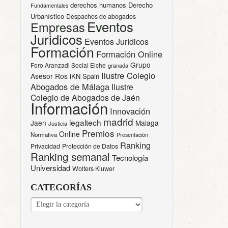
derechos humanos
Derecho
Fundamentales
Urbanístico
Despachos de abogados
Eventos
Empresas
Juridicos
Eventos Jurídicos
Formación
Formación Online
Grupo
Foro Aranzadi Social Elche
granada
Ilustre Colegio
Asesor Ros
iKN Spain
Abogados de Málaga
Ilustre
Colegio de Abogados de Jaén
Información
Innovación
madrid
legaltech
Jaen
Malaga
Justicia
Premios
Online
Normativa
Presentación
Ranking
Privacidad
Protección de Datos
Ranking semanal
Tecnología
Universidad
Wolters Kluwer
CATEGORÍAS
CATEGORÍAS