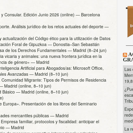
y Consular. Edición Junio 2026 (online)
— Barcelona
rte. Análisis jurídico de los retos actuales del deporte
—
y actualización del Código ético para la utilización de Datos
iputación Foral de Gipuzkoa
— Donostia–San Sebastián
nsa de los Derechos Fundamentales
— Madrid (8–24 jun)
A
a vicaria y animales: una nueva frontera jurídica en la
GRA
lencia de género»
— Madrid
teligencia Artificial para Abogados/as: Microsoft Office,
Las 
tales Avanzadas
— Madrid (8–10 jun)
Memo
la Comunidad Migrante: Tipos de Permisos de Residencia
19,8
 Madrid (online, 8–10 jun)
¿Pue
d Básico
— Madrid (online, 8–10 jun)
esca
e)
Trib
de Europa». Presentación de los libros del Seminario
Expe
rede
ades mercantiles públicas
— Madrid
med
mpresa familiar, protocolos y fiscalidad: anticipar el
nio
— Madrid
La r