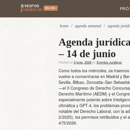
EVENTOS
BLOG
PRÓ
JURÍDICOS
home
/
agenda semanal
/
agenda jurídi
Agenda jurídica
– 14 de junio
Posted on
3 junio, 2026
by
Eventos Juridicos
Como todos los miércoles, os traemos 
vuelve a concentrarse en Madrid y Ba
Sevilla, Bilbao, Donostia–San Sebastiá
—el II Congreso de Derecho Concursal
Derecho Marítimo (AEDM) y el Congre
especialmente potente sobre Inteligenci
ofimática y GPT-4, los problemas proce
notable del Derecho Laboral, con la a
2/2025), los permisos retribuidos y el 
475/2026.