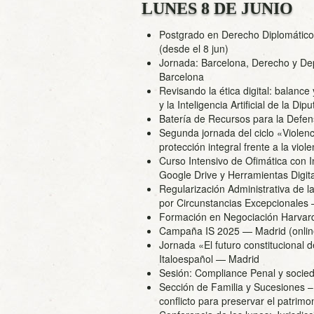
LUNES 8 DE JUNIO
Postgrado en Derecho Diplomático 
(desde el 8 jun)
Jornada: Barcelona, Derecho y Depo
Barcelona
Revisando la ética digital: balance 
y la Inteligencia Artificial de la D
Batería de Recursos para la Defe
Segunda jornada del ciclo «Violenci
protección integral frente a la vio
Curso Intensivo de Ofimática con In
Google Drive y Herramientas Digi
Regularización Administrativa de 
por Circunstancias Excepcionales
—
Formación en Negociación Harvar
Campaña IS 2025
— Madrid (onlin
Jornada «El futuro constitucional 
Italoespañol
— Madrid
Sesión: Compliance Penal y socied
Sección de Familia y Sucesiones – E
conflicto para preservar el patrimo