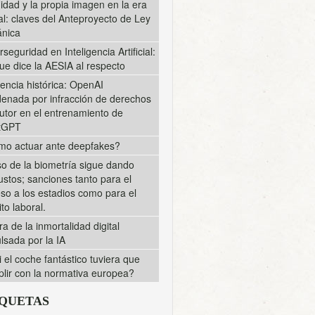
midad y la propia imagen en la era
tal: claves del Anteproyecto de Ley
nica
rseguridad en Inteligencia Artificial:
ue dice la AESIA al respecto
encia histórica: OpenAI
enada por infracción de derechos
utor en el entrenamiento de
tGPT
o actuar ante deepfakes?
so de la biometría sigue dando
ustos; sanciones tanto para el
so a los estadios como para el
to laboral.
ra de la inmortalidad digital
lsada por la IA
i el coche fantástico tuviera que
lir con la normativa europea?
IQUETAS