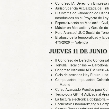
Congreso IA, Derecho y Empresa 
Jurisprudencia Actualizada del Tr
El Sistema de Valoración de Daños
introducidos en el Proyecto de L
Especialización en Mediación Civil,
Máster en Mediación y Gestión de C
Foro Aranzadi-JUC Social de Tener
El abuso de la temporalidad y la de
475/2026
— Valencia
JUEVES 11 DE JUNIO
II Congreso de Derecho Concursa
Tertulia Fiscal online
— Barcelona (
Congreso Nacional AEDM 2026 «Ma
Ciclo de sesiones Hay Futuro: una 
Computación, Imputación, Colació
— Madrid
Curso Avanzado Práctico para Con
Tecnología GPT-4 Aplicada al Área
La factura electrónica obligatoria
—
Encuentro: Endomarketing y Compl
Sesión: Responsabilidad del repres