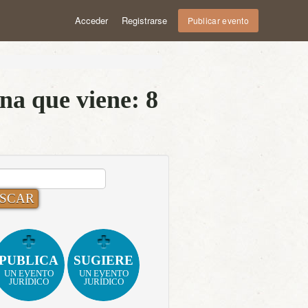
Acceder
Registrarse
Publicar evento
na que viene: 8
CAR:
PUBLICA
SUGIERE
UN EVENTO
UN EVENTO
JURÍDICO
JURÍDICO