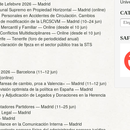
Univ
de Lefebvre 2026
— Madrid
ibunal Supremo en Propiedad Horizontal
— Madrid (online)
CA
 Personales en Accidentes de Circulación. Cambios
ey de modificación de la LRCSCVM
— Madrid (10–24 jun)
CAT
 Mercantil y Familiar
— Online (desde el 10 jun)
onflictos Multidisciplinares
— Online (desde el 10 jun)
SAF
ife
— Tenerife (foro de periodicidad anual)
claración de fijeza en el sector público tras la STS
l 2026
— Barcelona (11–12 jun)
online)
reas de cambio, proa a Valencia»
— Madrid (11–12 jun)
visión optimista de la política en España
— Madrid
n y Adjudicación de Legados y Donaciones en la Herencia
tadores Partidores
— Madrid (11–25 jun)
 Legal
— Madrid
 Madrid
iance en la Comunicación Interna
— Madrid
entante persona física del administrador persona jurídica