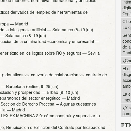
ción de menores: normativa internacional y principios
inti
digi
ticos derivados del empleo de herramientas de
Orgá
Cibe
uropa
— Madrid
Lo q
la inteligencia artificial
— Salamanca (8–19 jun)
Sent
— Salamanca (8–19 jun)
cond
ución de la criminalidad económica y empresarial
—
de a
Cha
tener éxito en los litigios sobre RC y seguros
— Sevilla
¿Cóm
El u
disg
): donativos vs. convenio de colaboración vs. contrato de
acce
ámbi
— Barcelona (online, 9–25 jun)
nclusión y prosperidad
— Bilbao (9–10 jun)
La e
paratorios del sector energético
— Madrid
impu
 Sección de Derecho Procesal – Algunas cuestiones
¿Y s
ilia
— Madrid
cump
 – LEX EX MACHINA 2.0: cómo construir y supervisar tu
ET
jo, Reubicación o Extinción del Contrato por Incapacidad