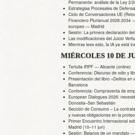
Permanente: análisis de la Ley 2/2
Estrategias Procesales de Defensa 
Ciclo de Conversaciones UE (Retos
Financiero Plurianual 2028-2034 —
europeo
— Madrid
Sesión: La primera declaración de
Las modificaciones del Juicio Verba
Mientras lees esto, la IA ya está 
MIÉRCOLES 10 DE J
Tertulia IRPF
— Alicante (online)
Conferencia: Discurso de odio y li
Presentación del libro «Delitos en
Barcelona
Conferencia: Compraventa de empr
European Dialogues 2026: necesi
Donostia–San Sebastián
Sección de Consumo – La contratac
y nuevas obligaciones en la prote
Primer Encuentro Internacional so
Madrid (10–11 jun)
Sesión: Balance de un mandato — 