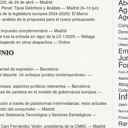
Ab
025, de 29 de abril
— Madrid
Ag
Penal: Tipos Delictivos y Análisis
— Madrid (9–10 jun)
 de la legislatura europea 2024-2029): El Marco
Ag
 análisis de la propuesta para el nuevo presupuesto
Con
l impuesto complementario
— Madrid
Dere
l tras la entrada en vigor de la LO 1/2025
— Málaga
Funda
trabajando en otros despachos
— Online
Urban
Em
UNIO
Jur
Fo
bertad de expresión
— Barcelona
Foro 
 el deporte. Un enfoque jurídico contemporáneo»
—
Ases
Abo
esas: aspectos jurídicos relevantes
— Barcelona
Cole
dad de cambios en el modelo de gobernanza europea
—
In
ión a través de plataformas intermediarias: retos actuales
Jaen
cción del consumidor
— Madrid
Norma
bre Soberanía Tecnológica y Sectores Estratégicos
—
Priva
Ran
Cani Fernández Vicién, presidenta de la CNMC
— Madrid