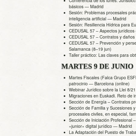
Conferencia de los lunes: Jurisdic
básicos
— Madrid
Sesión: Problemas procesales prác
inteligencia artificial
— Madrid
Sesión: Resiliencia Hídrica para E
CEDUSAL 57 – Aspectos jurídicos de 
CEDUSAL 57 – Contratos y daños
CEDUSAL 57 – Prevención y persec
Salamanca (8–19 jun)
Taller práctico: Las claves para ob
MARTES 9 DE JUNIO
Martes Fiscales (Falca Grupo ESFL
patrocinio
— Barcelona (online)
Webinar Jurídico sobre la Llei 8/21
Migraciones en Euskadi. Reto de i
Sección de Energía – Contratos pre
Sección de Familia y Sucesiones y
procesales civiles, en especial, fam
Sección de Iniciación Profesional
«junior» digital jurídico
— Madrid
La Adaptación del Puesto de Traba