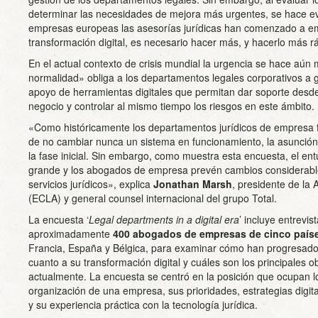
determinar las necesidades de mejora más urgentes, se hace e
empresas europeas las asesorías jurídicas han comenzado a em
transformación digital, es necesario hacer más, y hacerlo más r
En el actual contexto de crisis mundial la urgencia se hace aún
normalidad» obliga a los departamentos legales corporativos a 
apoyo de herramientas digitales que permitan dar soporte desde 
negocio y controlar al mismo tiempo los riesgos en este ámbito.
«Como históricamente los departamentos jurídicos de empresa 
de no cambiar nunca un sistema en funcionamiento, la asunció
la fase inicial. Sin embargo, como muestra esta encuesta, el e
grande y los abogados de empresa prevén cambios considerable
servicios jurídicos», explica
Jonathan Marsh
, presidente de la
(ECLA) y general counsel internacional del grupo Total.
La encuesta ‘
Legal departments in a digital era
’ incluye entrevis
aproximadamente
400 abogados de empresas de cinco país
Francia, España y Bélgica, para examinar cómo han progresado 
cuanto a su transformación digital y cuáles son los principales 
actualmente. La encuesta se centró en la posición que ocupan l
organización de una empresa, sus prioridades, estrategias digit
y su experiencia práctica con la tecnología jurídica.