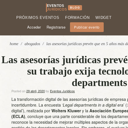
EVENTOS
BLOG
JURÍDICOS
PRÓXIMOS EVENTOS
FORMACIÓN
WIDGET
Acceder
Registrarse
Publicar evento
home
/
abogados
/
las asesorías jurídicas prevén que en 5 años más d
Las asesorías jurídicas prev
su trabajo exija tecnol
departments i
Posted on
29 abril, 2020
by
Eventos Juridicos
La transformación digital de las asesorías jurídicas de empresa
incertidumbre. La encuesta ‘
Legal departments in a digital era
’ 
digital’), realizada por
Wolters Kluwer
y la
Asociación Europe
(ECLA)
, concluye que una parte considerable de los departamen
reconoce la necesidad de mejorar múltiples aspectos de la organ
gestión de los departamentos legales. Sin embargo, al evaluar 