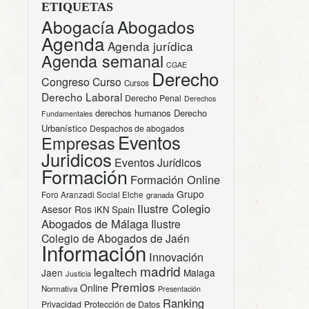
ETIQUETAS
Abogacía
Abogados
Agenda
Agenda jurídica
Agenda semanal
CGAE
Derecho
Congreso
Curso
Cursos
Derecho Laboral
Derecho Penal
Derechos
derechos humanos
Derecho
Fundamentales
Urbanístico
Despachos de abogados
Eventos
Empresas
Juridicos
Eventos Jurídicos
Formación
Formación Online
Grupo
Foro Aranzadi Social Elche
granada
Ilustre Colegio
Asesor Ros
iKN Spain
Abogados de Málaga
Ilustre
Colegio de Abogados de Jaén
Información
Innovación
madrid
legaltech
Jaen
Malaga
Justicia
Premios
Online
Normativa
Presentación
Ranking
Privacidad
Protección de Datos