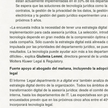
están actualmente implementadas en el 33% de los departam
Se espera que las soluciones de tecnología jurídica como la g
contratos, la gestión de la privacidad de los datos, la gestión
electrónica y la gestión del gasto jurídico experimenten una
próximos 5 años.
«La encuesta indica la necesidad de tener una estrategia digital
implementación para cada asesoría jurídica. La selección, introdu
tecnología depende en gran medida de la comprensión óptima de 
cada compañía. Sólo cuando la estrategia digital está alineada c
impulsada por las prioridades del departamento jurídico, se pue
resultados. La tecnología puede ayudar aún más a los departam
difíciles», explica
Giulietta Lemmi
, directora general de la uni
Wolters Kluwer Legal & Regulatory.
Fuerte apoyo al abogado del mañana, incluyendo la adopci
legal
El Informe ‘
Legal departments in a digital era’
también analiza de
estrategia digital dentro de la organización. Todos los ámbitos 
transformación digital de la asesoría jurídica: desde el comité de
interna, hasta los departamentos de IT. Las expectativas son gr
encuestados prevén que en los próximos cinco años entre el 40%
incorporará tecnología legal.