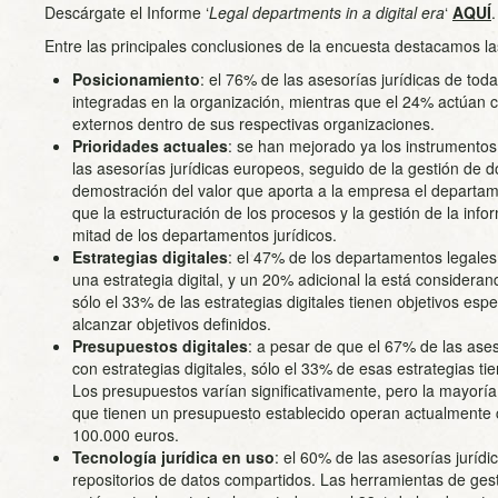
Descárgate el Informe ‘
Legal departments in a digital era
‘
AQUÍ
.
Entre las principales conclusiones de la encuesta destacamos la
Posicionamiento
: el 76% de las asesorías jurídicas de to
integradas en la organización, mientras que el 24% actúan
externos dentro de sus respectivas organizaciones.
Prioridades actuales
: se han mejorado ya los instrumento
las asesorías jurídicas europeos, seguido de la gestión de 
demostración del valor que aporta a la empresa el departam
que la estructuración de los procesos y la gestión de la info
mitad de los departamentos jurídicos.
Estrategias digitales
: el 47% de los departamentos legale
una estrategia digital, y un 20% adicional la está consider
sólo el 33% de las estrategias digitales tienen objetivos esp
alcanzar objetivos definidos.
Presupuestos digitales
: a pesar de que el 67% de las ases
con estrategias digitales, sólo el 33% de esas estrategias t
Los presupuestos varían significativamente, pero la mayoría
que tienen un presupuesto establecido operan actualmente
100.000 euros.
Tecnología jurídica en uso
: el 60% de las asesorías juríd
repositorios de datos compartidos. Las herramientas de gest