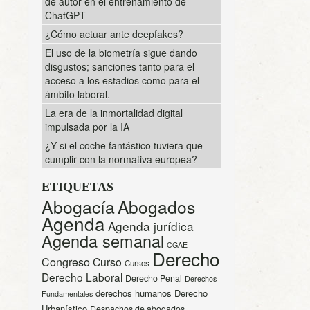
de autor en el entrenamiento de
ChatGPT
¿Cómo actuar ante deepfakes?
El uso de la biometría sigue dando
disgustos; sanciones tanto para el
acceso a los estadios como para el
ámbito laboral.
La era de la inmortalidad digital
impulsada por la IA
¿Y si el coche fantástico tuviera que
cumplir con la normativa europea?
ETIQUETAS
Abogacía
Abogados
Agenda
Agenda jurídica
Agenda semanal
CGAE
Derecho
Congreso
Curso
Cursos
Derecho Laboral
Derecho Penal
Derechos
derechos humanos
Derecho
Fundamentales
Urbanístico
Despachos de abogados