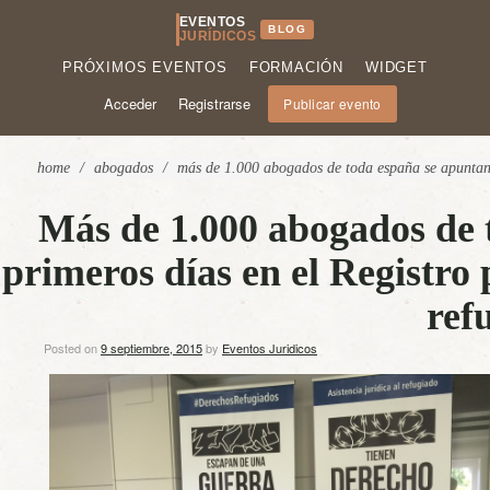
EVENTOS
BLOG
JURÍDICOS
PRÓXIMOS EVENTOS
FORMACIÓN
WIDGET
Acceder
Registrarse
Publicar evento
home
/
abogados
/
más de 1.000 abogados de toda españa se apuntan en
Más de 1.000 abogados de 
primeros días en el Registro p
ref
Posted on
9 septiembre, 2015
by
Eventos Juridicos