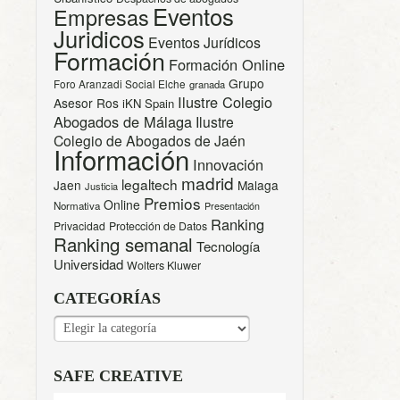
Eventos
Empresas
Juridicos
Eventos Jurídicos
Formación
Formación Online
Grupo
Foro Aranzadi Social Elche
granada
Ilustre Colegio
Asesor Ros
iKN Spain
Abogados de Málaga
Ilustre
Colegio de Abogados de Jaén
Información
Innovación
madrid
legaltech
Jaen
Malaga
Justicia
Premios
Online
Normativa
Presentación
Ranking
Privacidad
Protección de Datos
Ranking semanal
Tecnología
Universidad
Wolters Kluwer
CATEGORÍAS
CATEGORÍAS
SAFE CREATIVE