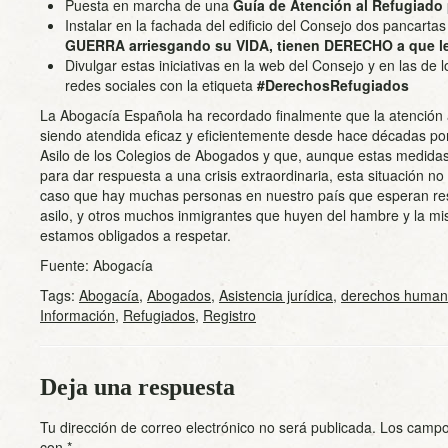
Puesta en marcha de una
Guía de Atención al Refugiad
Instalar en la fachada del edificio del Consejo dos pancartas 
GUERRA arriesgando su VIDA, tienen DERECHO a que 
Divulgar estas iniciativas en la web del Consejo y en las de l
redes sociales con la etiqueta
#DerechosRefugiados
La Abogacía Española ha recordado finalmente que la atención 
siendo atendida eficaz y eficientemente desde hace décadas por 
Asilo de los Colegios de Abogados y que, aunque estas medidas
para dar respuesta a una crisis extraordinaria, esta situación n
caso que hay muchas personas en nuestro país que esperan res
asilo, y otros muchos inmigrantes que huyen del hambre y la mi
estamos obligados a respetar.
Fuente: Abogacía
Tags:
Abogacía
,
Abogados
,
Asistencia jurídica
,
derechos human
Información
,
Refugiados
,
Registro
Deja una respuesta
Tu dirección de correo electrónico no será publicada.
Los campo
con
*