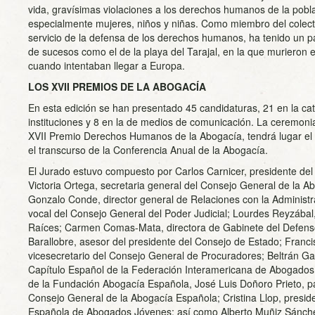
vida, gravísimas violaciones a los derechos humanos de la pobl
especialmente mujeres, niños y niñas. Como miembro del colect
servicio de la defensa de los derechos humanos, ha tenido un p
de sucesos como el de la playa del Tarajal, en la que murieron 
cuando intentaban llegar a Europa.
LOS XVII PREMIOS DE LA ABOGACÍA
En esta edición se han presentado 45 candidaturas, 21 en la ca
instituciones y 8 en la de medios de comunicación. La ceremoni
XVII Premio Derechos Humanos de la Abogacía, tendrá lugar el
el transcurso de la Conferencia Anual de la Abogacía.
El Jurado estuvo compuesto por Carlos Carnicer, presidente de
Victoria Ortega, secretaria general del Consejo General de la 
Gonzalo Conde, director general de Relaciones con la Administra
vocal del Consejo General del Poder Judicial; Lourdes Reyzábal
Raíces; Carmen Comas-Mata, directora de Gabinete del Defenso
Barallobre, asesor del presidente del Consejo de Estado; Francis
vicesecretario del Consejo General de Procuradores; Beltrán Ga
Capítulo Español de la Federación Interamericana de Abogados
de la Fundación Abogacía Española, José Luis Doñoro Prieto, p
Consejo General de la Abogacía Española; Cristina Llop, presid
Española de Abogados Jóvenes; así como Alberto Muñiz Sánche