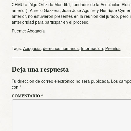
CEMU e Íñigo Ortiz de Mendíbil, fundador de la Asociación Aluci
anterior). Aurelio Gazzera, Juan José Aguirre y Henrique Cym
anterior, no estuvieron presentes en la reunión del jurado, per
anterioridad para participar en el proceso.
Fuente: Abogacía
Tags:
Abogacía
,
derechos humanos
,
Información
,
Premios
Deja una respuesta
Tu dirección de correo electrónico no será publicada.
Los campo
con
*
COMENTARIO
*