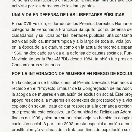
activista por los derechos de los inmigrantes.
UNA VIDA EN DEFENSA DE LAS LIBERTADES PÚBLICAS
En su XVII Edición, el Jurado de los Premios Derechos Humanos
categoría de Personas a Francisca Sauquillo, por su defensa d
ciudadanos, y su lucha por las libertades públicas, una constant
actividad pública, ininterrumpida y a lo largo de toda su vida (cív
en la época de la dictadura como en la actual democracia españ
1966, ha dedicado su vida a la defensa de causas sociales. Fun
Movimiento por la Paz –MPDL- desde 1984, también fue preside
Consumidores y Usuarios.
POR LA INTEGRACIÓN DE MUJERES EN RIESGO DE EXCLU
En la categoría de Instituciones, el Premio Derechos Humanos 
recaído en el “Proyecto Emaús” de la Congregación de las Adora
la acogida de mujeres en situación de exclusión social. Este proy
apoyo residencial a mujeres en contextos de prostitución y a víc
explotación sexual, trata de dar respuesta a la demanda crecie
que presenta este colectivo. La Comunidad de Religiosas Adora
finales de 1909 y siempre su principal objetivo ha sido la acogi
exclusión social. A partir de 2002 presta especial atención a mu
prostitución y/o víctimas de la trata con fines de explotación sexu