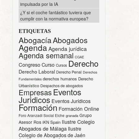
impulsada por la IA
¿Y si el coche fantástico tuviera que
cumplir con la normativa europea?
ETIQUETAS
Abogacía
Abogados
Agenda
Agenda jurídica
Agenda semanal
CGAE
Derecho
Congreso
Curso
Cursos
Derecho Laboral
Derecho Penal
Derechos
derechos humanos
Derecho
Fundamentales
Urbanístico
Despachos de abogados
Eventos
Empresas
Juridicos
Eventos Jurídicos
Formación
Formación Online
Grupo
Foro Aranzadi Social Elche
granada
Ilustre Colegio
Asesor Ros
iKN Spain
Abogados de Málaga
Ilustre
Colegio de Abogados de Jaén