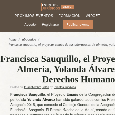
EVENTOS
BLOG
JURÍDICOS
PRÓXIMOS EVENTOS
FORMACIÓN
WIDGET
Acceder
Registrarse
Publicar evento
home
/
abogados
/
francisca sauquillo, el proyecto emaús de las adoratrices de almería, y
Francisca Sauquillo, el Proy
Almería, Yolanda Álvare
Derechos Humanos
Posted on
11 septiembre, 2015
by
Eventos Juridicos
Francisca Sauquillo
, el Proyecto
Emaús
de la Congregación de
periodista
Yolanda Álvarez
han sido galardonados con los Pre
Abogacía 2015, que concede el Consejo General de la Abogacía
Fundación Abogacía. El Premio “Nacho de la Mata”, creado en 2
personas o instituciones en favor de la infancia más desfavore