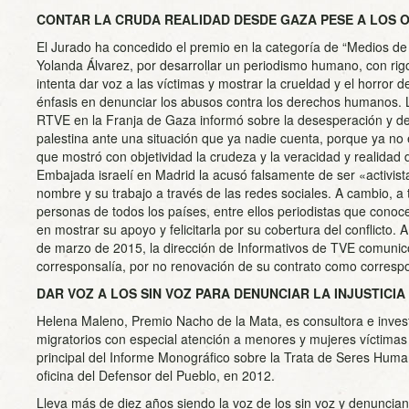
CONTAR LA CRUDA REALIDAD DESDE GAZA PESE A LOS
El Jurado ha concedido el premio en la categoría de “Medios de
Yolanda Álvarez, por desarrollar un periodismo humano, con rig
intenta dar voz a las víctimas y mostrar la crueldad y el horror de
énfasis en denunciar los abusos contra los derechos humanos. 
RTVE en la Franja de Gaza informó sobre la desesperación y d
palestina ante una situación que ya nadie cuenta, porque ya no es
que mostró con objetividad la crudeza y la veracidad y realidad de
Embajada israelí en Madrid la acusó falsamente de ser «activis
nombre y su trabajo a través de las redes sociales. A cambio, a
personas de todos los países, entre ellos periodistas que conoce
en mostrar su apoyo y felicitarla por su cobertura del conflicto. 
de marzo de 2015, la dirección de Informativos de TVE comunicó
corresponsalía, por no renovación de su contrato como corresp
DAR VOZ A LOS SIN VOZ PARA DENUNCIAR LA INJUSTICIA
Helena Maleno, Premio Nacho de la Mata, es consultora e inve
migratorios con especial atención a menores y mujeres víctimas 
principal del Informe Monográfico sobre la Trata de Seres Huma
oficina del Defensor del Pueblo, en 2012.
Lleva más de diez años siendo la voz de los sin voz y denuncia