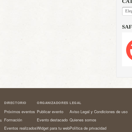
CA
CAT
SAF
DIRECTORIO
ORGANIZADORES
LEGAL
Próximos eventos
Publicar evento
Aviso Legal y Condiciones de uso
Formación
Evento destacado
Quienes somos
os
Eventos realizados
Widget para tu web
Política de privacidad