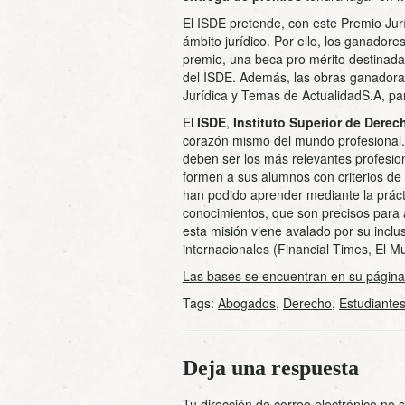
El ISDE pretende, con este Premio Jurí
ámbito jurídico. Por ello, los ganadore
premio, una beca pro mérito destinada
del ISDE. Además, las obras ganadoras
Jurídica y Temas de ActualidadS.A, par
El
ISDE
,
Instituto Superior de Dere
corazón mismo del mundo profesional. 
deben ser los más relevantes profesion
formen a sus alumnos con criterios de
han podido aprender mediante la práct
conocimientos, que son precisos para a
esta misión viene avalado por su inclu
internacionales (Financial Times, El 
Las bases se encuentran en su página
Tags:
Abogados
,
Derecho
,
Estudiante
Deja una respuesta
Tu dirección de correo electrónico no 