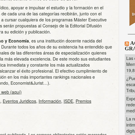
dico, apoyar e impulsar el estudio y la formación en el
s de cada una de las categorías recibirán, junto con el
 a cursar cualquiera de los programas Máster Executive
 serán propuestas al Consejo de la Editorial Difusión
a su edición y publicación.
cho y Economía
, es una institución docente nacida del
A
Durante todos los años de su existencia ha entendido que
GRA
ales de las diferentes áreas de especialización quienes
Las 
 la más elevada excelencia. De este modo sus estudiantes
Memo
ica inmediata y constante los más actualizados
19,8
lcanzar el éxito profesional. El efectivo cumplimiento de
sión en los más importantes rankings nacionales e
¿Pue
Mundo, Economist&Jurist…).
esca
Trib
 web (aquí)
Expe
s
,
Eventos Juridicos
,
Información
,
ISDE
,
Premios
rede
med
La r
inti
digi
será publicada.
Los campos obligatorios están marcados