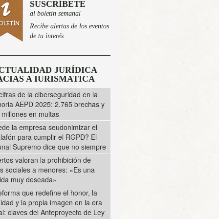
SUSCRÍBETE
al boletín semanal
Recibe alertas de los eventos
de tu interés
CTUALIDAD JURÍDICA
CIAS A IURISMATICA
cifras de la ciberseguridad en la
ria AEPD 2025: 2.765 brechas y
 millones en multas
de la empresa seudonimizar el
lafón para cumplir el RGPD? El
unal Supremo dice que no siempre
rtos valoran la prohibición de
s sociales a menores: «Es una
ida muy deseada»
eforma que redefine el honor, la
midad y la propia imagen en la era
tal: claves del Anteproyecto de Ley