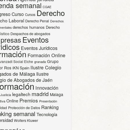
enda semanal
CGAE
Derecho
greso
Curso
Cursos
cho Laboral
Derecho Penal
Derechos
derechos humanos
Derecho
mentales
ístico
Despachos de abogados
Eventos
presas
idicos
Eventos Jurídicos
rmación
Formación Online
Grupo
Aranzadi Social Elche
granada
Ilustre Colegio
or Ros
iKN Spain
gados de Málaga
Ilustre
gio de Abogados de Jaén
formación
Innovación
madrid
legaltech
Malaga
Justicia
Premios
Online
tiva
Presentación
Ranking
cidad
Protección de Datos
king semanal
Tecnología
ersidad
Wolters Kluwer