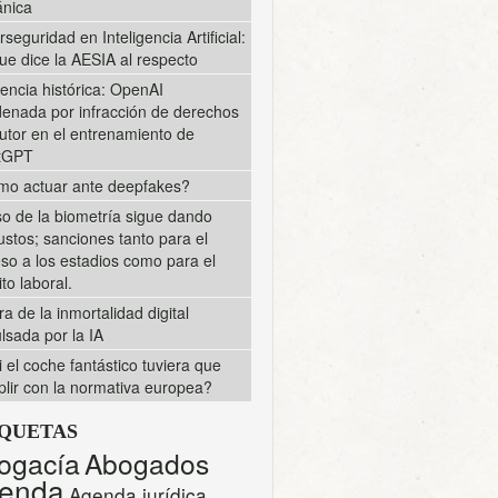
nica
rseguridad en Inteligencia Artificial:
ue dice la AESIA al respecto
encia histórica: OpenAI
enada por infracción de derechos
utor en el entrenamiento de
tGPT
o actuar ante deepfakes?
so de la biometría sigue dando
ustos; sanciones tanto para el
so a los estadios como para el
to laboral.
ra de la inmortalidad digital
lsada por la IA
i el coche fantástico tuviera que
lir con la normativa europea?
IQUETAS
ogacía
Abogados
enda
Agenda jurídica