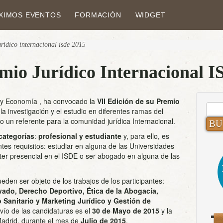
XIMOS EVENTOS
FORMACIÓN
WIDGET
urídico internacional isde 2015
mio Jurídico Internacional 
o y Economía , ha convocado la
VII Edición de su Premio
BUS
 la investigación y el estudio en diferentes ramas del
 un referente para la comunidad jurídica Internacional.
categorías
:
profesional y estudiante
y, para ello, es
ntes requisitos: estudiar en alguna de las Universidades
er presencial en el ISDE o ser abogado en alguna de las
den ser objeto de los trabajos de los participantes:
vado, Derecho Deportivo, Ética de la Abogacía,
o Sanitario y Marketing Jurídico y Gestión de
nvío de las candidaturas es el
30 de Mayo de 2015
y la
Madrid, durante el mes de
Julio de 2015
.