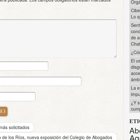
Orgá
Cibe
Lo q
Sent
cond
de a
Cha
¿Cóm
El u
disg
acce
ámbi
La e
impu
¿Y s
cump
ET
ás solicitados
Ab
Ag
o de los Ríos, nueva exposición del Colegio de Abogados