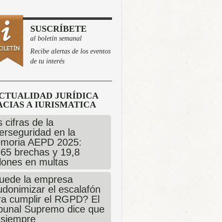
SUSCRÍBETE
al boletín semanal
Recibe alertas de los eventos
de tu interés
CTUALIDAD JURÍDICA
CIAS A IURISMATICA
 cifras de la
erseguridad en la
moria AEPD 2025:
765 brechas y 19,8
llones en multas
uede la empresa
udonimizar el escalafón
ra cumplir el RGPD? El
ibunal Supremo dice que
 siempre