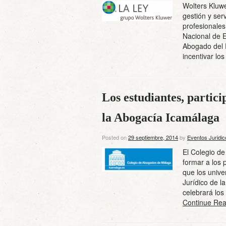
Wolters Kluwe
gestión y ser
profesionale
Nacional de 
Abogado del F
incentivar l
Los estudiantes, partici
la Abogacía Icamálaga
Posted on
29 septiembre, 2014
by
Eventos Juridic
El Colegio d
formar a los 
que los unive
Jurídico de l
celebrará los
Continue Rea