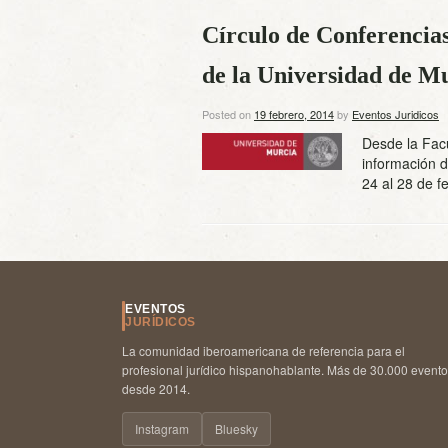
Círculo de Conferencias
de la Universidad de M
Posted on
19 febrero, 2014
by
Eventos Juridicos
Desde la Fac
información d
24 al 28 de fe
EVENTOS
JURÍDICOS
La comunidad iberoamericana de referencia para el
profesional jurídico hispanohablante. Más de 30.000 event
desde 2014.
Instagram
Bluesky