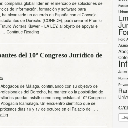
r, compañía global líder en el mercado de soluciones de
Funda
vicios de información, formación y software para
Urban
s, ha alcanzado un acuerdo en España con el Consejo
Em
Estudiantes de Derecho (CONEDE), para crear el Premio
Jur
uturo Wolters Kluwer – LA LEY, al objeto de apoyar e
Fo
os
…Continue Reading
Foro 
Ases
Abo
pantes del 10º Congreso Jurídico de
Cole
In
Jaen
os
Norma
Priva
e Abogados de Málaga, continuando con su objetivo de
Ran
profesionales del Derecho, ha mantenido la posibilidad de
Univ
rsitarios puedan asistir como congresistas al 10º Congreso
a Abogacía Icamálaga. Un encuentro científico que se
CA
 próximos días 16 y 17 de octubre en el Palacio de
…
ding
CAT