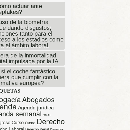
ómo actuar ante
epfakes?
uso de la biometría
gue dando disgustos;
ciones tanto para el
ceso a los estadios como
a el ámbito laboral.
era de la inmortalidad
ital impulsada por la IA
si el coche fantástico
iera que cumplir con la
rmativa europea?
IQUETAS
ogacía
Abogados
enda
Agenda jurídica
enda semanal
CGAE
Derecho
greso
Curso
Cursos
cho Laboral
Derecho Penal
Derechos