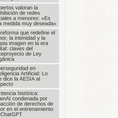
ertos valoran la
hibición de redes
ciales a menores: «Es
a medida muy deseada»
 reforma que redefine el
or, la intimidad y la
opia imagen en la era
ital: claves del
teproyecto de Ley
gánica
berseguridad en
eligencia Artificial: Lo
 dice la AESIA al
specto
tencia histórica:
enAI condenada por
fracción de derechos de
tor en el entrenamiento
 ChatGPT