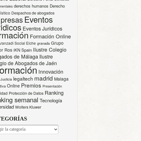
derechos humanos
Derecho
mentales
ístico
Despachos de abogados
Eventos
presas
idicos
Eventos Jurídicos
rmación
Formación Online
Grupo
Aranzadi Social Elche
granada
Ilustre Colegio
or Ros
iKN Spain
gados de Málaga
Ilustre
gio de Abogados de Jaén
formación
Innovación
madrid
legaltech
Malaga
Justicia
Premios
Online
tiva
Presentación
Ranking
cidad
Protección de Datos
king semanal
Tecnología
ersidad
Wolters Kluwer
TEGORÍAS
EGORÍAS