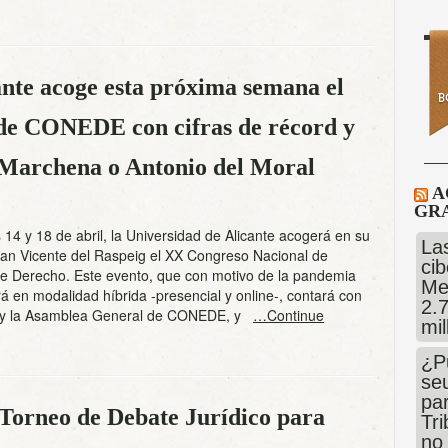
ante acoge esta próxima semana el
de CONEDE con cifras de récord y
Marchena o Antonio del Moral
A
GRA
s 14 y 18 de abril, la Universidad de Alicante acogerá en su
Las
n Vicente del Raspeig el XX Congreso Nacional de
cib
de Derecho. Este evento, que con motivo de la pandemia
Me
rá en modalidad híbrida -presencial y online-, contará con
2.
s y la Asamblea General de CONEDE, y
…Continue
mi
¿P
se
pa
o Torneo de Debate Jurídico para
Tr
no