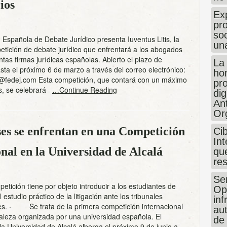
ios
Exp
pro
so
Española de Debate Jurídico presenta Iuventus Litis, la
un
tición de debate jurídico que enfrentará a los abogados
intas firmas jurídicas españolas. Abierto el plazo de
La
asta el próximo 6 de marzo a través del correo electrónico:
hon
s@fedej.com Esta competición, que contará con un máximo
pr
s, se celebrará
…Continue Reading
dig
An
Or
íses se enfrentan en una Competición
Ci
Int
onal en la Universidad de Alcalá
que
re
Sen
ción tiene por objeto introducir a los estudiantes de
Op
estudio práctico de la litigación ante los tribunales
in
les. · Se trata de la primera competición internacional
au
aleza organizada por una universidad española. El
de
la Universidad de Alcalá alberga el próximo 9 de junio a