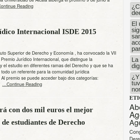
ontinue Reading
¿C
de
El 
si
ídico Internacional ISDE 2015
san
ac
par
ituto Superior de Derecho y Economía , ha convocado la VII
 Premio Jurídico Internacional, que distingue la
La 
 y el estudio en diferentes ramas del Derecho y que se ha
dig
 todo un referente para la comunidad jurídica
¿Y 
. Al premio se puede acceder bajo dos categorías:
tuv
y
…Continue Reading
no
ET
Ab
á con dos mil euros el mejor
Ag
Ag
n de estudiantes de Derecho
Con
Dere