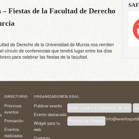
SAF
 – Fiestas de la Facultad de Derecho
urcia
ultad de Derecho de la Universidad de Murcia nos remiten
el círculo de conferencias que tendrá lugar entre los días
brero para celebrar las fiestas de la facultad.
DIRECTORIO
ORGANIZADORES
LEGAL
Próximos
Publicar evento
Aviso Legal y Condiciones de uso
Qu
eventos
Evento destacado
os
info@eventosjurid
Formación
Política de Cookies
Widget para tu
Eventos
web
realizados
Contacto