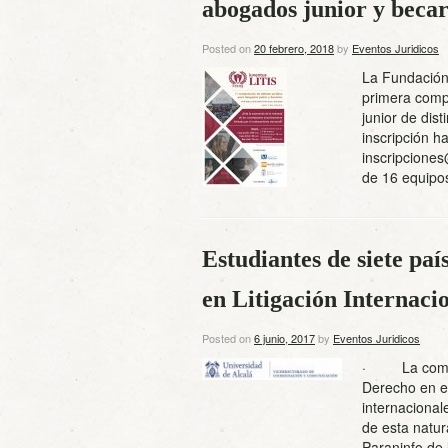
abogados junior y becar
Posted on
20 febrero, 2018
by
Eventos Juridicos
La Fundación 
primera compe
junior de dist
inscripción h
inscripcione
de 16 equipo
Estudiantes de siete pa
en Litigación Internaci
Posted on
6 junio, 2017
by
Eventos Juridicos
· La competi
Derecho en el 
internaciona
de esta natur
Paraninfo de 