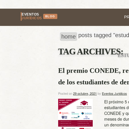
EVENTOS
BLOG
P
JURÍDICOS
posts tagged "estud
home
TAG ARCHIVES:
EST
El premio CONEDE, reun
de los estudiantes de de
Posted on
29 octubre, 2021
by
Eventos Juridicos
El próximo 5 
estudiantes 
CONEDE y que
meses de dur
un denominad