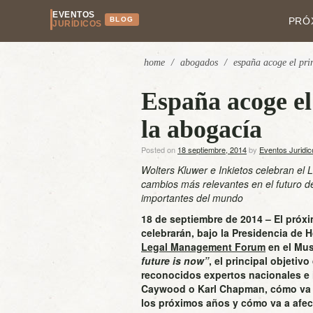
EVENTOS
BLOG
PRÓ
JURÍDICOS
home
/
abogados
/
españa acoge el prim
España acoge el
la abogacía
Posted on
18 septiembre, 2014
by
Eventos Juridic
Wolters Kluwer e Inkietos celebran e
cambios más relevantes en el futuro d
importantes del mundo
18 de septiembre de 2014 – El próx
celebrarán, bajo la Presidencia de H
Legal Management Forum
en el Mus
future is now”
, el principal objetiv
reconocidos expertos nacionales e
Caywood o Karl Chapman, cómo va a 
los próximos años y cómo va a afec