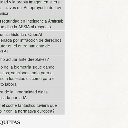
midad y la propia imagen en la era
tal: claves del Anteproyecto de Ley
nica
rseguridad en Inteligencia Artificial:
ue dice la AESIA al respecto
encia histórica: OpenAI
enada por infracción de derechos
utor en el entrenamiento de
tGPT
o actuar ante deepfakes?
so de la biometría sigue dando
ustos; sanciones tanto para el
so a los estadios como para el
to laboral.
ra de la inmortalidad digital
lsada por la IA
i el coche fantástico tuviera que
lir con la normativa europea?
IQUETAS