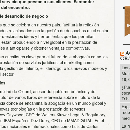
 servicio que prestan a sus clientes. Santander
l del encuentro.
e desarrollo de negocio
s que se celebra en nuestro país, facilitará la reflexión
dades relacionados con la gestión de despachos en el sector
profesionales ideas y herramientas que les permitan
están produciendo a nivel global en la prestación de
rles a anticiparse y obtener ventajas competitivas.
A
an cuestiones clave para el futuro de la abogacía como los
GRA
prestación de servicios jurídicos, el marketing como
Las 
a gestión del talento, el liderazgo, o los nuevos modelos y
Memo
l sector.
19,8
les
¿Pue
rsidad de Oxford, asesor del gobierno británico y de
esca
or de varios libros de referencia sobre el futuro de la
Trib
hacia dónde se encamina la abogacía en un mundo global y
Expe
uevas tecnologías en la prestación de servicios
rede
tacey Caywood, CEO de Wolters Kluwer Legal & Regulatory,
med
de IBM España o Dez Derry, CEO de MMADIGITAL. En el
La r
rtos nacionales e internacionales como Luis de Carlos