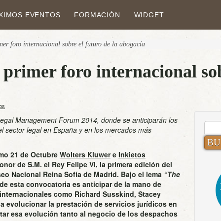
XIMOS EVENTOS
FORMACIÓN
WIDGET
er foro internacional sobre el futuro de la abogacía
 primer foro internacional sob
os
l Legal Management Forum 2014, donde se anticiparán los
BUS
el sector legal en España y en los mercados más
imo 21 de Octubre
Wolters Kluwer
e
Inkietos
onor de S.M. el Rey Felipe VI, la primera edición del
eo Nacional Reina Sofía de Madrid. Bajo el lema
“The
o de esta convocatoria es anticipar de la mano de
 internacionales como Richard Susskind, Stacey
evolucionar la prestación de servicios jurídicos en
tar esa evolución tanto al negocio de los despachos