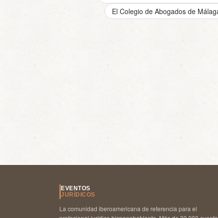
El Colegio de Abogados de Málaga
EVENTOS
JURÍDICOS
La comunidad iberoamericana de referencia para el
profesional jurídico hispanohablante. Más de 30.000 event