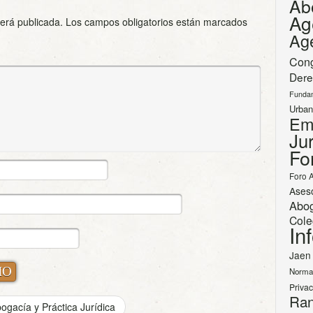
Ab
Ag
será publicada.
Los campos obligatorios están marcados
Ag
Con
Dere
Funda
Urban
Em
Jur
Fo
Foro 
Ases
Abo
Cole
In
Jaen
Norma
Priva
Ran
ogacía y Práctica Jurídica