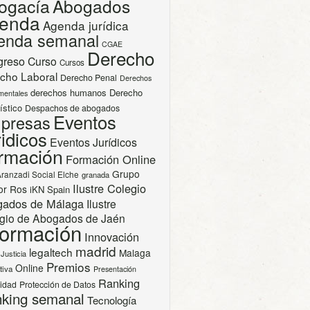
ogacía
Abogados
enda
Agenda jurídica
enda semanal
CGAE
Derecho
greso
Curso
Cursos
cho Laboral
Derecho Penal
Derechos
derechos humanos
Derecho
mentales
ístico
Despachos de abogados
Eventos
presas
idicos
Eventos Jurídicos
rmación
Formación Online
Grupo
Aranzadi Social Elche
granada
Ilustre Colegio
or Ros
iKN Spain
gados de Málaga
Ilustre
gio de Abogados de Jaén
formación
Innovación
madrid
legaltech
Malaga
Justicia
Premios
Online
tiva
Presentación
Ranking
cidad
Protección de Datos
king semanal
Tecnología