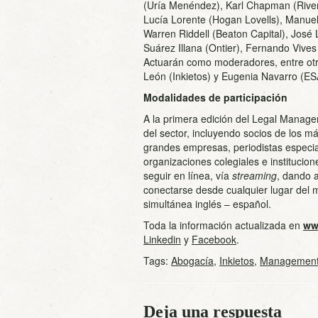
(Uría Menéndez), Karl Chapman (River
Lucía Lorente (Hogan Lovells), Manue
Warren Riddell (Beaton Capital), José 
Suárez Illana (Ontier), Fernando Vive
Actuarán como moderadores, entre otr
León (Inkietos) y Eugenia Navarro (E
Modalidades de participación
A la primera edición del Legal Manage
del sector, incluyendo socios de los m
grandes empresas, periodistas especial
organizaciones colegiales e institucion
seguir en línea, vía
streaming
, dando 
conectarse desde cualquier lugar del 
simultánea inglés – español.
Toda la información actualizada en
ww
Linkedin
y
Facebook
.
Tags:
Abogacía
,
Inkietos
,
Managemen
Deja una respuesta