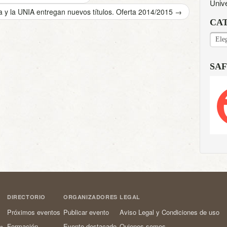
Univ
 y la UNIA entregan nuevos títulos. Oferta 2014/2015
→
CA
CAT
SAF
DIRECTORIO
ORGANIZADORES
LEGAL
Próximos eventos
Publicar evento
Aviso Legal y Condiciones de uso
Formación
Evento destacado
Quienes somos
os