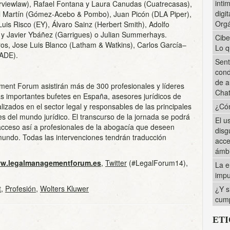
inti
viewlaw), Rafael Fontana y Laura Canudas (Cuatrecasas),
digi
l Martín (Gómez-Acebo & Pombo), Juan Picón (DLA Piper),
Orgá
Luis Risco (EY), Álvaro Sainz (Herbert Smith), Adolfo
s y Javier Ybáñez (Garrigues) o Julian Summerhays.
Cibe
os, Jose Luis Blanco (Latham & Watkins), Carlos García–
Lo q
SADE).
Sent
cond
de a
ment Forum asistirán más de 300 profesionales y líderes
Cha
ás importantes bufetes en España, asesores jurídicos de
izados en el sector legal y responsables de las principales
¿Cóm
es del mundo jurídico. El transcurso de la jornada se podrá
El u
acceso así a profesionales de la abogacía que deseen
disg
mundo. Todas las intervenciones tendrán traducción
acce
ámbi
w.legalmanagementforum.es
,
Twitter
(#LegalForum14),
La e
impu
t
,
Profesión
,
Wolters Kluwer
¿Y s
cump
ET