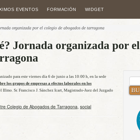
XIMOS EVENTOS
FORMACIÓN
WIDGET
rnada organizada por el colegio de abogados de tarragona
? Jornada organizada por el
rragona
zado para este viernes día 6 de junio a las 10:00 h, en la sede
BUS
obre los grupos de empresas a efectos laborales en los
el Illmo. Sr. Francisco J. Sánchez Icart, Magistrado-Juez del Juzgado
stre Colegio de Abogados de Tarragona
,
social