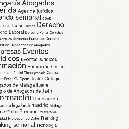
ogacía
Abogados
enda
Agenda jurídica
enda semanal
CGAE
Derecho
greso
Curso
Cursos
cho Laboral
Derecho Penal
Derechos
derechos humanos
Derecho
mentales
ístico
Despachos de abogados
Eventos
presas
idicos
Eventos Jurídicos
rmación
Formación Online
Grupo
Aranzadi Social Elche
granada
Ilustre Colegio
or Ros
iKN Spain
gados de Málaga
Ilustre
gio de Abogados de Jaén
formación
Innovación
madrid
legaltech
Malaga
Justicia
Premios
Online
tiva
Presentación
Ranking
cidad
Protección de Datos
king semanal
Tecnología