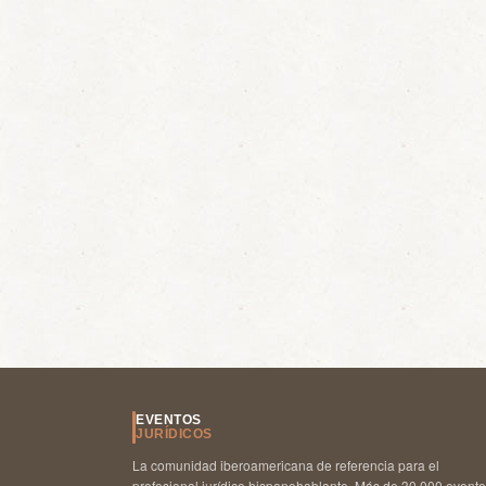
EVENTOS
JURÍDICOS
La comunidad iberoamericana de referencia para el
profesional jurídico hispanohablante. Más de 30.000 event