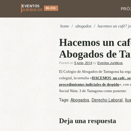
EVENTOS
BLOG
PRÓ
JURÍDICOS
home
/
abogados
/
hacemos un café? jo
Hacemos un café
Abogados de Ta
Posted on
5 junio, 2014
by
Eventos Juridicos
El Colegio de Abogados de Tarragona ha organi
colegial, la tertulia «
HACEMOS
un caf
é
.. s
procedimientos judiciales de despido
«, con 
Social Núm. 3 de Tarragona como ponente.
Tags:
Abogados
,
Derecho Laboral
,
Ilu
Deja una respuesta