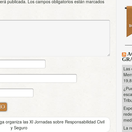
será publicada.
Los campos obligatorios están marcados
A
GRA
Las 
Memo
19,8
¿Pue
esca
Trib
Expe
rede
med
a organiza las XI Jornadas sobre Responsabilidad Civil
y Seguro
La r