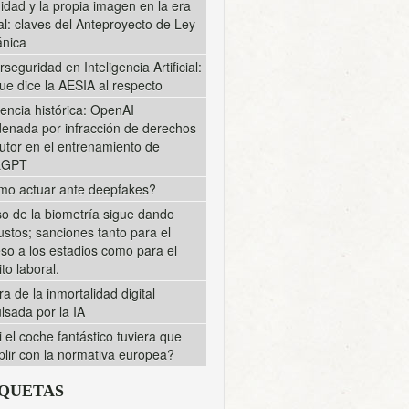
midad y la propia imagen en la era
tal: claves del Anteproyecto de Ley
nica
rseguridad en Inteligencia Artificial:
ue dice la AESIA al respecto
encia histórica: OpenAI
enada por infracción de derechos
utor en el entrenamiento de
tGPT
o actuar ante deepfakes?
so de la biometría sigue dando
ustos; sanciones tanto para el
so a los estadios como para el
to laboral.
ra de la inmortalidad digital
lsada por la IA
i el coche fantástico tuviera que
lir con la normativa europea?
IQUETAS