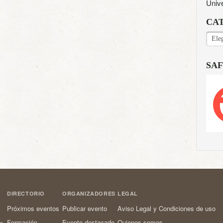
Univ
CA
CAT
SAF
DIRECTORIO
ORGANIZADORES
LEGAL
Próximos eventos
Publicar evento
Aviso Legal y Condiciones de uso
Formación
Evento destacado
Quienes somos
os