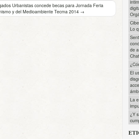
inti
gados Urbanistas concede becas para Jornada Feria
digi
banismo y del Medioambiente Tecma 2014
→
Orgá
Cibe
Lo q
Sent
cond
de a
Cha
¿Cóm
El u
disg
acce
ámbi
La e
impu
¿Y s
cump
ET