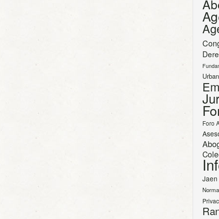
Ab
Ag
Ag
Con
Dere
Funda
Urban
Em
Jur
Fo
Foro 
Ases
Abo
Cole
In
Jaen
Norma
Priva
Ran