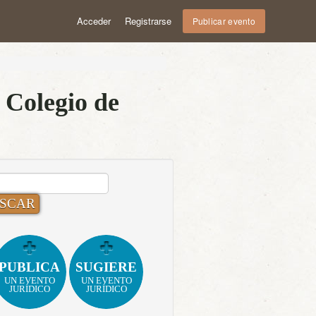
Acceder
Registrarse
Publicar evento
 Colegio de
CAR:
PUBLICA
SUGIERE
UN EVENTO
UN EVENTO
JURÍDICO
JURÍDICO