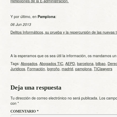
Reflexiones de la E-administración.
Y por último, en
Pamplona
:
06 Jun 2013
Delitos Informáticos, su prueba y la repercursión de las nuevas 
A la esperamos que os sea útil la información, os mandamos un
Tags:
Abogados
,
Abogados TIC
,
AEPD
,
barcelona
,
bilbao
,
Derec
Juridicos
,
Formación
,
logroño
,
madrid
,
pamplona
,
TIClawyers
Deja una respuesta
Tu dirección de correo electrónico no será publicada.
Los campo
con
*
COMENTARIO
*