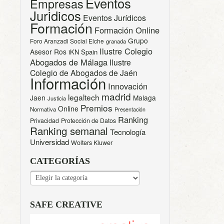
Eventos
Empresas
Juridicos
Eventos Jurídicos
Formación
Formación Online
Grupo
Foro Aranzadi Social Elche
granada
Ilustre Colegio
Asesor Ros
iKN Spain
Abogados de Málaga
Ilustre
Colegio de Abogados de Jaén
Información
Innovación
madrid
legaltech
Jaen
Malaga
Justicia
Premios
Online
Normativa
Presentación
Ranking
Privacidad
Protección de Datos
Ranking semanal
Tecnología
Universidad
Wolters Kluwer
CATEGORÍAS
CATEGORÍAS
SAFE CREATIVE