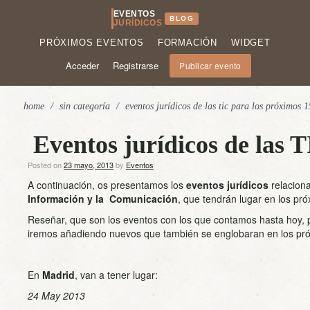
EVENTOS
BLOG
JURÍDICOS
PRÓXIMOS EVENTOS
FORMACIÓN
WIDGET
Acceder
Registrarse
Publicar evento
home
/
sin categoría
/
eventos jurídicos de las tic para los próximos 1
Eventos jurídicos de las T
Posted on
23 mayo, 2013
by
Eventos
A continuación, os presentamos los
eventos jurídicos
relacion
Información y la Comunicación
, que tendrán lugar en los pró
Reseñar, que son los eventos con los que contamos hasta hoy, p
iremos añadiendo nuevos que también se englobaran en los pró
En
Madrid
, van a tener lugar:
24 May 2013