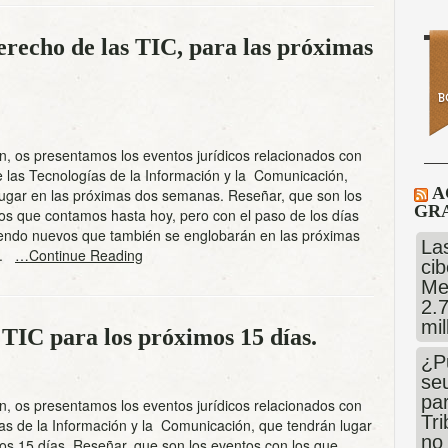
erecho de las TIC, para las próximas
n, os presentamos los eventos jurídicos relacionados con
 las Tecnologías de la Información y la Comunicación,
A
lugar en las próximas dos semanas. Reseñar, que son los
GRA
os que contamos hasta hoy, pero con el paso de los días
endo nuevos que también se englobarán en las próximas
Las
s.
…Continue Reading
cib
Me
2.
mi
 TIC para los próximos 15 días.
¿P
se
pa
n, os presentamos los eventos jurídicos relacionados con
Tr
as de la Información y la Comunicación, que tendrán lugar
no
os 15 días. Reseñar, que son los eventos con los que