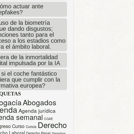
ómo actuar ante
epfakes?
uso de la biometría
gue dando disgustos;
ciones tanto para el
ceso a los estadios como
a el ámbito laboral.
era de la inmortalidad
ital impulsada por la IA
si el coche fantástico
iera que cumplir con la
rmativa europea?
IQUETAS
ogacía
Abogados
enda
Agenda jurídica
enda semanal
CGAE
Derecho
greso
Curso
Cursos
cho Laboral
Derecho Penal
Derechos