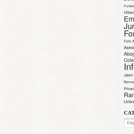
Funda
Urban
Em
Jur
Fo
Foro 
Ases
Abo
Cole
In
Jaen
Norma
Priva
Ran
Univ
CA
CAT