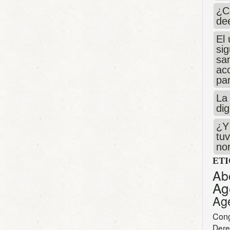
¿C
de
El 
si
san
ac
par
La 
dig
¿Y 
tuv
no
ET
Ab
Ag
Ag
Con
Dere