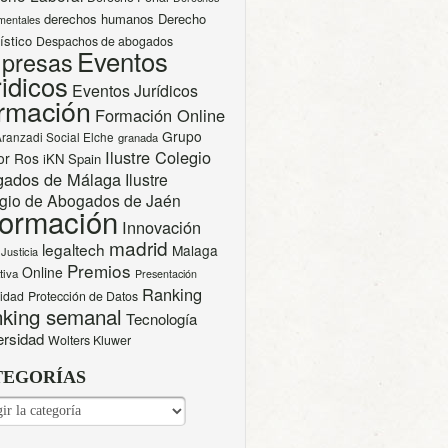
derechos humanos
Derecho
mentales
ístico
Despachos de abogados
Eventos
presas
idicos
Eventos Jurídicos
rmación
Formación Online
Grupo
Aranzadi Social Elche
granada
Ilustre Colegio
or Ros
iKN Spain
gados de Málaga
Ilustre
gio de Abogados de Jaén
formación
Innovación
madrid
legaltech
Malaga
Justicia
Premios
Online
tiva
Presentación
Ranking
cidad
Protección de Datos
king semanal
Tecnología
ersidad
Wolters Kluwer
TEGORÍAS
EGORÍAS