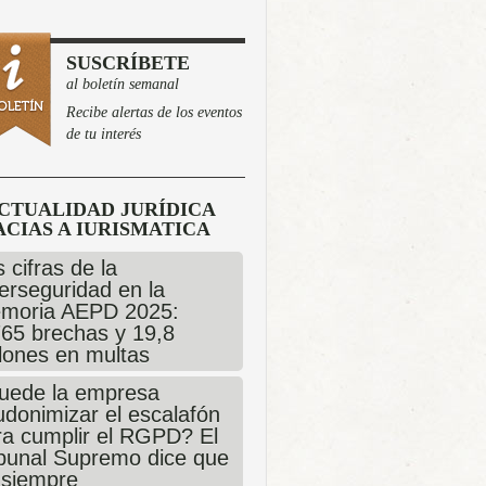
SUSCRÍBETE
al boletín semanal
Recibe alertas de los eventos
de tu interés
CTUALIDAD JURÍDICA
CIAS A IURISMATICA
 cifras de la
erseguridad en la
moria AEPD 2025:
765 brechas y 19,8
llones en multas
uede la empresa
udonimizar el escalafón
ra cumplir el RGPD? El
ibunal Supremo dice que
 siempre