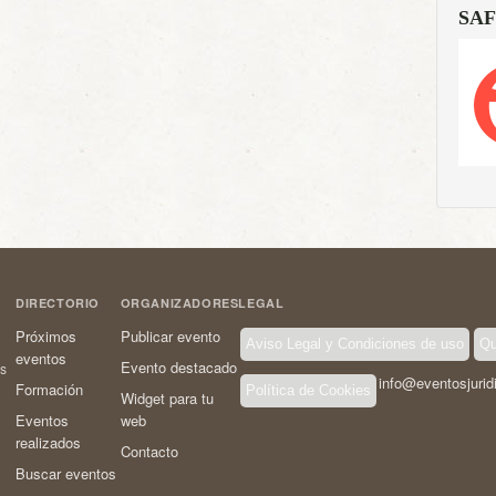
SAF
DIRECTORIO
ORGANIZADORES
LEGAL
Próximos
Publicar evento
Aviso Legal y Condiciones de uso
Qu
eventos
Evento destacado
os
info@eventosjurid
Formación
Política de Cookies
Widget para tu
Eventos
web
realizados
Contacto
Buscar eventos