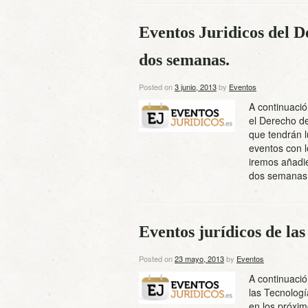
Eventos Juridicos del D
dos semanas.
Posted on
3 junio, 2013
by
Eventos
A continuació
el Derecho de
que tendrán 
eventos con l
iremos añadi
dos semana
Eventos jurídicos de las
Posted on
23 mayo, 2013
by
Eventos
A continuació
las Tecnologí
en los próxim