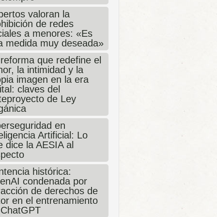
ertos valoran la
hibición de redes
ciales a menores: «Es
a medida muy deseada»
 reforma que redefine el
or, la intimidad y la
opia imagen en la era
ital: claves del
teproyecto de Ley
gánica
berseguridad en
eligencia Artificial: Lo
 dice la AESIA al
specto
tencia histórica:
enAI condenada por
fracción de derechos de
tor en el entrenamiento
 ChatGPT