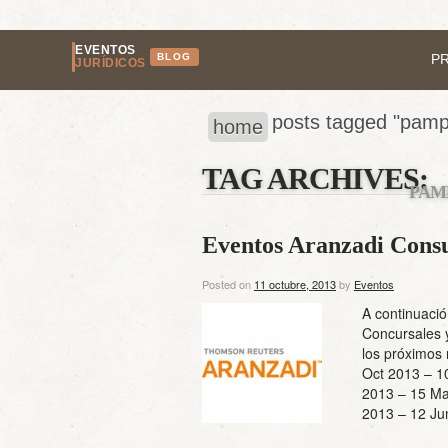
EVENTOS
BLOG
P
JURÍDICOS
posts tagged "pamp
home
TAG ARCHIVES:
PAM
Eventos Aranzadi Consur
Posted on
11 octubre, 2013
by
Eventos
A continuació
Concursales 
los próximos 
Oct 2013 – 10
2013 – 15 Ma
2013 – 12 