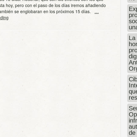
ta hoy, pero con el paso de los días iremos añadiendo
Exp
ambién se englobaran en los próximos 15 días.
…
pro
ding
so
un
La
hon
pr
dig
An
Or
Ci
Int
que
re
Sen
Op
in
au
de