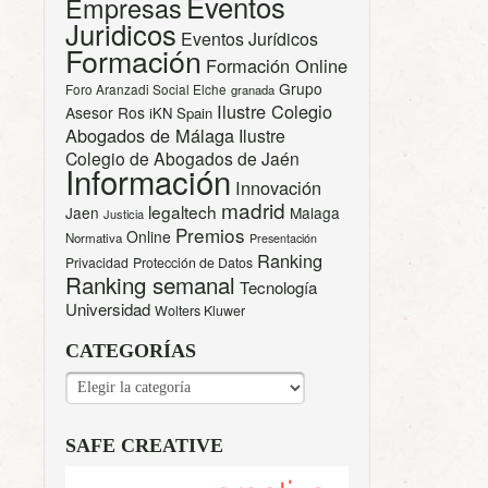
Eventos
Empresas
Juridicos
Eventos Jurídicos
Formación
Formación Online
Grupo
Foro Aranzadi Social Elche
granada
Ilustre Colegio
Asesor Ros
iKN Spain
Abogados de Málaga
Ilustre
Colegio de Abogados de Jaén
Información
Innovación
madrid
legaltech
Jaen
Malaga
Justicia
Premios
Online
Normativa
Presentación
Ranking
Privacidad
Protección de Datos
Ranking semanal
Tecnología
Universidad
Wolters Kluwer
CATEGORÍAS
CATEGORÍAS
SAFE CREATIVE