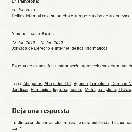
En
Pamplona
:
06 Jun 2013
Delitos Informáticos, su prueba y la repercursión de las nuevas 
Y por último en
Motril
:
12 Jun 2013 – 13 Jun 2013
Jornada de Derecho e Internet, delitos informáticos.
Esperando os sea útil la información, aprovechamos para manda
Tags:
Abogados
,
Abogados TIC
,
Agenda
,
barcelona
,
Derecho N
Juridicos
,
Formación
,
logroño
,
madrid
,
Motril
,
pamplona
,
TIClaw
Deja una respuesta
Tu dirección de correo electrónico no será publicada.
Los campo
con
*