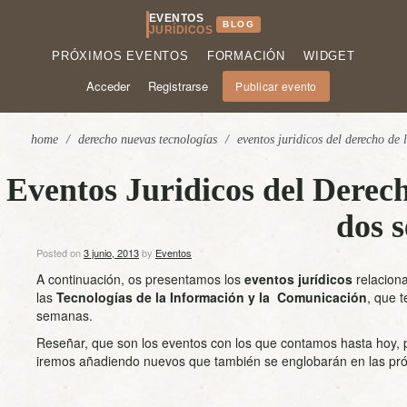
EVENTOS
BLOG
JURÍDICOS
PRÓXIMOS EVENTOS
FORMACIÓN
WIDGET
Acceder
Registrarse
Publicar evento
home
/
derecho nuevas tecnologías
/
eventos juridicos del derecho de 
Eventos Juridicos del Derech
dos 
Posted on
3 junio, 2013
by
Eventos
A continuación, os presentamos los
eventos jurídicos
relacion
las
Tecnologías de la Información y la Comunicación
, que 
semanas.
Reseñar, que son los eventos con los que contamos hasta hoy, p
iremos añadiendo nuevos que también se englobarán en las pr