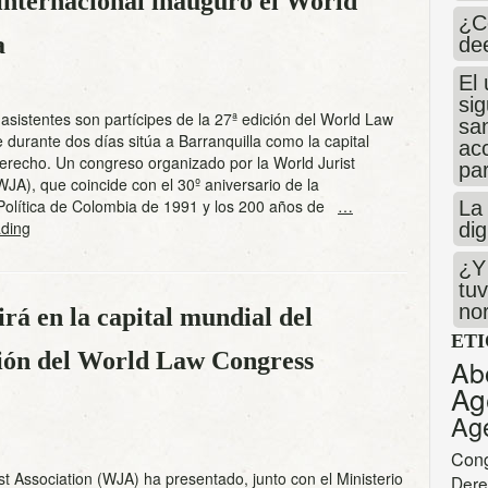
internacional inauguró el World
¿C
a
de
El 
si
sistentes son partícipes de la 27ª edición del World Law
san
durante dos días sitúa a Barranquilla como la capital
ac
erecho. Un congreso organizado por la World Jurist
par
WJA), que coincide con el 30º aniversario de la
 Política de Colombia de 1991 y los 200 años de
…
La 
ding
dig
¿Y 
tuv
no
rá en la capital mundial del
ET
ción del World Law Congress
Ab
Ag
Ag
Con
st Association (WJA) ha presentado, junto con el Ministerio
Dere