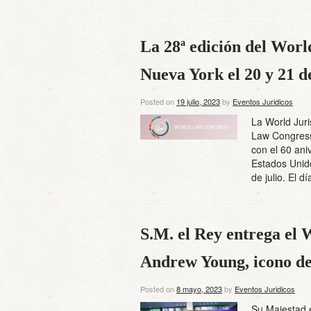
La 28ª edición del Worl
Nueva York el 20 y 21 de
Posted on
19 julio, 2023
by
Eventos Juridicos
La World Juri
Law Congress 
con el 60 ani
Estados Unido
de julio. El 
S.M. el Rey entrega el
Andrew Young, icono de
Posted on
8 mayo, 2023
by
Eventos Juridicos
Su Majestad 