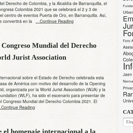
 del Derecho de Colombia, y la Alcaldía de Barranquilla, el
Funda
ngress Colombia 2021 que se celebrará el 2 y 3 de
Urban
el centro de eventos Puerta de Oro, en Barranquilla. Así,
Em
e convertirá en la
…Continue Reading
Jur
Fo
Foro 
l Congreso Mundial del Derecho
Ases
Abo
ld Jurist Association
Cole
In
Jaen
ternacional sobre el Estado de Derecho celebrada esta
Norma
sa de América con motivo del desarrollo de la Opening
Priva
d, organizada por la World Jurist Association (WJA) y la
Ran
undation (WLF), ha sido el escenario para presentar de
Univ
 el Congreso Mundial del Derecho Colombia 2021. El
Continue Reading
CA
CAT
e el homenaje internacional a la