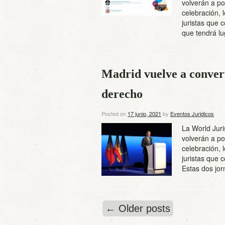
volverán a po
celebración, 
juristas que 
que tendrá 
Madrid vuelve a convert
derecho
Posted on
17 junio, 2021
by
Eventos Juridicos
La World Jur
volverán a po
celebración, 
juristas que 
Estas dos jo
←
Older posts