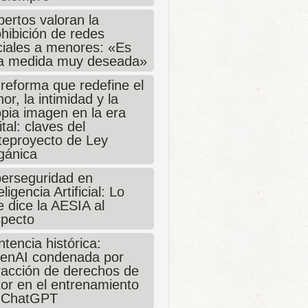
ertos valoran la
hibición de redes
ciales a menores: «Es
a medida muy deseada»
 reforma que redefine el
or, la intimidad y la
opia imagen en la era
ital: claves del
teproyecto de Ley
gánica
berseguridad en
eligencia Artificial: Lo
 dice la AESIA al
specto
tencia histórica:
enAI condenada por
fracción de derechos de
tor en el entrenamiento
 ChatGPT