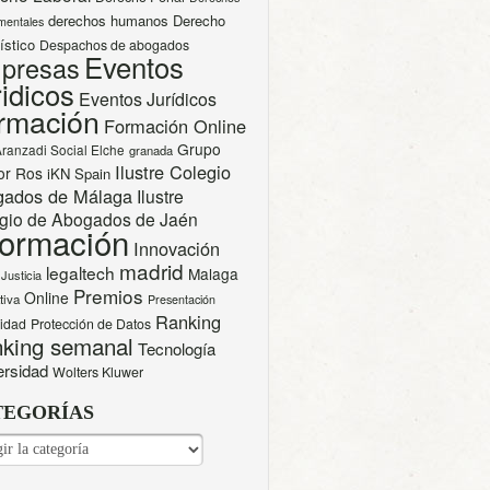
derechos humanos
Derecho
mentales
ístico
Despachos de abogados
Eventos
presas
idicos
Eventos Jurídicos
rmación
Formación Online
Grupo
Aranzadi Social Elche
granada
Ilustre Colegio
or Ros
iKN Spain
gados de Málaga
Ilustre
gio de Abogados de Jaén
formación
Innovación
madrid
legaltech
Malaga
Justicia
Premios
Online
tiva
Presentación
Ranking
cidad
Protección de Datos
king semanal
Tecnología
ersidad
Wolters Kluwer
TEGORÍAS
EGORÍAS