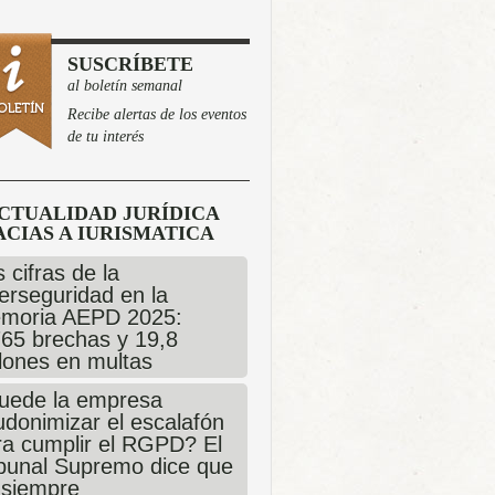
SUSCRÍBETE
al boletín semanal
Recibe alertas de los eventos
de tu interés
CTUALIDAD JURÍDICA
CIAS A IURISMATICA
 cifras de la
erseguridad en la
moria AEPD 2025:
765 brechas y 19,8
llones en multas
uede la empresa
udonimizar el escalafón
ra cumplir el RGPD? El
ibunal Supremo dice que
 siempre