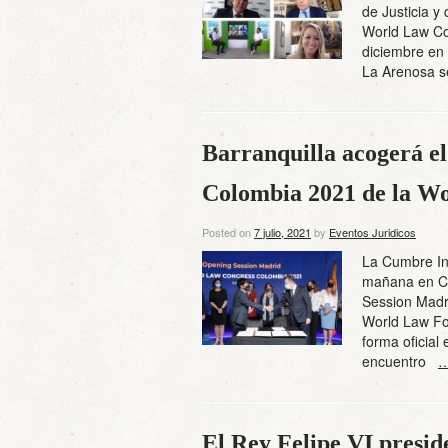
de Justicia y
World Law Co
diciembre en 
La Arenosa s
Barranquilla acogerá e
Colombia 2021 de la Wor
Posted on
7 julio, 2021
by
Eventos Juridicos
La Cumbre In
mañana en Ca
Session Madri
World Law Fo
forma oficial
encuentro
…
El Rey Felipe VI presid