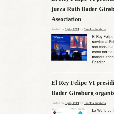
jueza Ruth Bader Ginsb
Association
Posted on
6 julio, 2021
by
Eventos Juridicos
El Rey Felipe
servicio al E
son consustan
como norma s
manera adecu
Reading
El Rey Felipe VI presid
Bader Ginsburg organiz
Posted on
2 julio, 2021
by
Eventos Juridicos
La World Jur