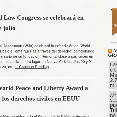
d Law Congress se celebrará en
 julio
st Association (WJA) celebrará la 28ª edición del World
A
bajo el lema “La Paz a través del derecho” coincidiendo
GRA
versario de su fundación. Remontándose a sus raíces en
s, esta cita tendrá lugar en Nueva York los días 20 y 21
Las
día 20, en
…Continue Reading
cib
Me
2.
mi
 World Peace and Liberty Award a
¿P
 los derechos civiles en EEUU
se
pa
Tr
no
el Rey ha entregado el World Liberty & Peace Award a