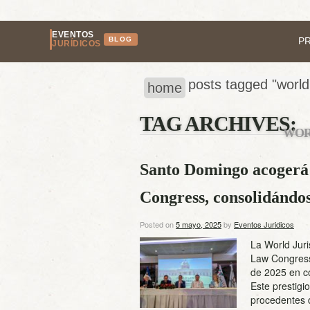
EVENTOS
BLOG
P
JURÍDICOS
posts tagged "world 
home
TAG ARCHIVES:
WOR
Santo Domingo acogerá 
Congress, consolidándo
Posted on
5 mayo, 2025
by
Eventos Juridicos
La World Juri
Law Congress
de 2025 en c
Este prestigi
procedentes 