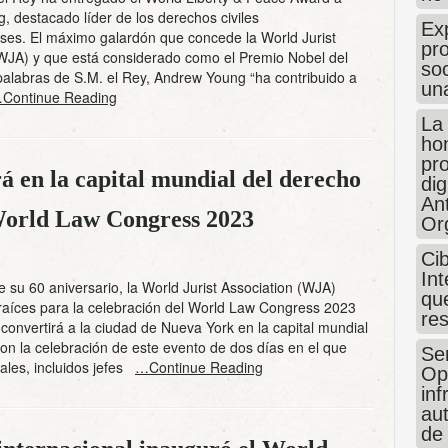
 destacado líder de los derechos civiles
Exp
ses. El máximo galardón que concede la World Jurist
pro
(WJA) y que está considerado como el Premio Nobel del
so
alabras de S.M. el Rey, Andrew Young “ha contribuido a
un
Continue Reading
La
hon
pr
á en la capital mundial del derecho
dig
An
 World Law Congress 2023
Or
Ci
Int
 su 60 aniversario, la World Jurist Association (WJA)
que
raíces para la celebración del World Law Congress 2023
re
convertirá a la ciudad de Nueva York en la capital mundial
on la celebración de este evento de dos días en el que
Sen
ales, incluidos jefes
…Continue Reading
Op
in
au
de