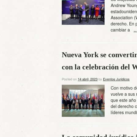
Andrew Young,
estadouniden
Association 
derecho. En p
cambiar a
…
Nueva York se convertir
con la celebración del
Posted on
14 abril, 2023
by
Eventos Juridicos
Con motivo de
vuelve a sus 
que este año 
del derecho c
líderes mundi