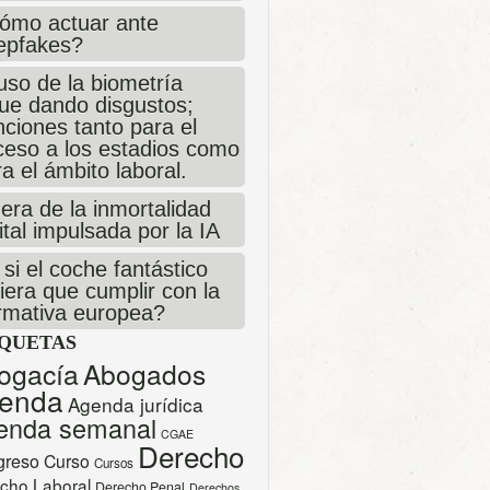
ómo actuar ante
epfakes?
uso de la biometría
gue dando disgustos;
ciones tanto para el
ceso a los estadios como
a el ámbito laboral.
era de la inmortalidad
ital impulsada por la IA
si el coche fantástico
iera que cumplir con la
rmativa europea?
IQUETAS
ogacía
Abogados
enda
Agenda jurídica
enda semanal
CGAE
Derecho
greso
Curso
Cursos
cho Laboral
Derecho Penal
Derechos