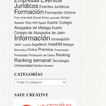
Juridicos
Eventos Jurídicos
Formación
Formación Online
Grupo
Foro Aranzadi Social Elche
granada
Ilustre Colegio
Asesor Ros
iKN Spain
Abogados de Málaga
Ilustre
Colegio de Abogados de Jaén
Información
Innovación
madrid
legaltech
Jaen
Malaga
Justicia
Premios
Online
Normativa
Presentación
Ranking
Privacidad
Protección de Datos
Ranking semanal
Tecnología
Universidad
Wolters Kluwer
CATEGORÍAS
CATEGORÍAS
SAFE CREATIVE