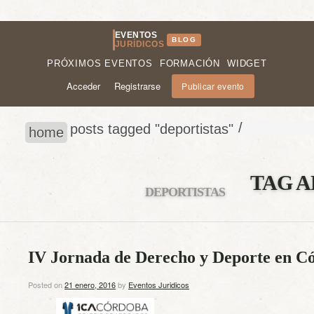
EVENTOS
BLOG
JURÍDICOS
PRÓXIMOS EVENTOS
FORMACIÓN
WIDGET
Acceder
Registrarse
Publicar evento
/
posts tagged "deportistas"
home
TAG A
DEPORTISTAS
IV Jornada de Derecho y Deporte en C
Posted on
21 enero, 2016
by
Eventos Juridicos