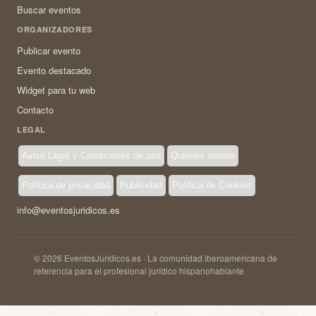
Buscar eventos
ORGANIZADORES
Publicar evento
Evento destacado
Widget para tu web
Contacto
LEGAL
Aviso Legal y Condiciones de uso
Quienes somos
Política de privacidad
Publicidad
Política de Cookies
info@eventosjuridicos.es
© 2026 EventosJurídicos.es · La comunidad iberoamericana de
referencia para el profesional jurídico hispanohablante