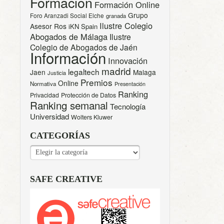
Formación
Formación Online
Grupo
Foro Aranzadi Social Elche
granada
Ilustre Colegio
Asesor Ros
iKN Spain
Abogados de Málaga
Ilustre
Colegio de Abogados de Jaén
Información
Innovación
madrid
legaltech
Jaen
Malaga
Justicia
Premios
Online
Normativa
Presentación
Ranking
Privacidad
Protección de Datos
Ranking semanal
Tecnología
Universidad
Wolters Kluwer
CATEGORÍAS
CATEGORÍAS
SAFE CREATIVE