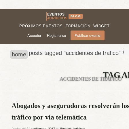
EVENTOS
BLOG
JURÍDICOS
PRÓXIMOS EVENTOS
FORMACIÓN
WIDGET
Acceder
Registrarse
Publicar evento
/
posts tagged "accidentes de tráfico"
home
TAG A
ACCIDENTES DE TRÁFICO
Abogados y aseguradoras resolverán los
tráfico por vía telemática
Posted on
21 septiembre, 2017
by
Eventos Juridicos