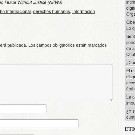
inti
o Peace Without Justice (NPWJ).
digi
ho Internacional
,
derechos humanos
,
Información
Orgá
Cibe
Lo q
Sent
cond
será publicada.
Los campos obligatorios están marcados
de a
Cha
¿Cóm
El u
disg
acce
ámbi
La e
impu
¿Y s
cump
ET