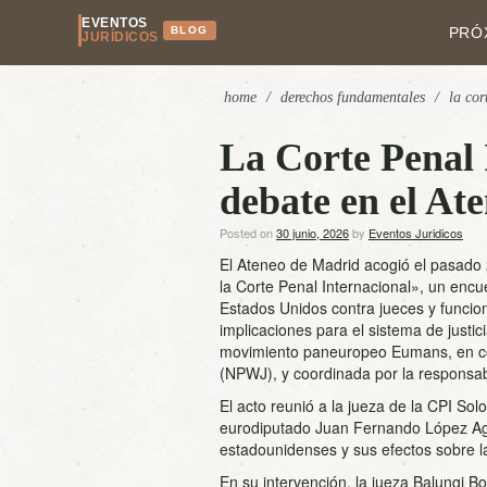
EVENTOS
BLOG
PRÓ
JURÍDICOS
home
/
derechos fundamentales
/
la cor
La Corte Penal 
debate en el At
Posted on
30 junio, 2026
by
Eventos Juridicos
El Ateneo de Madrid acogió el pasado 2
la Corte Penal Internacional», un encu
Estados Unidos contra jueces y funcion
implicaciones para el sistema de justic
movimiento paneuropeo Eumans, en col
(NPWJ), y coordinada por la respons
El acto reunió a la jueza de la CPI Sol
eurodiputado Juan Fernando López Agu
estadounidenses y sus efectos sobre la
En su intervención, la jueza Balungi B