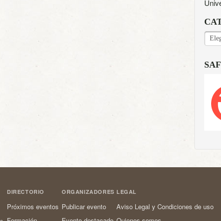
Univ
CA
CAT
SAF
DIRECTORIO
ORGANIZADORES
LEGAL
Próximos eventos
Publicar evento
Aviso Legal y Condiciones de uso
Formación
Evento destacado
Quienes somos
os