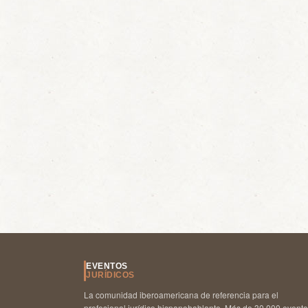
EVENTOS
JURÍDICOS
La comunidad iberoamericana de referencia para el
profesional jurídico hispanohablante. Más de 30.000 event