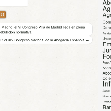
Ab
Ag
Ag
Con
 Madrid: el VI Congreso Villa de Madrid llega en plena
Dere
ebullición normativa
Funda
Urban
27 el XIV Congreso Nacional de la Abogacía Española
→
Em
Jur
Fo
Foro 
Ases
Abo
Cole
In
Jaen
Norma
Priva
Ran