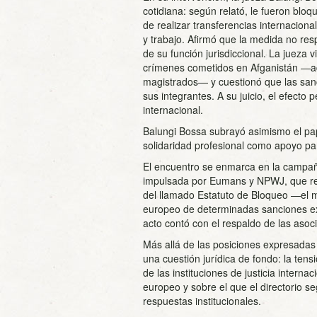
cotidiana: según relató, le fueron bloq
de realizar transferencias internacion
y trabajo. Afirmó que la medida no resp
de su función jurisdiccional. La jueza v
crímenes cometidos en Afganistán —ad
magistrados— y cuestionó que las sanci
sus integrantes. A su juicio, el efecto 
internacional.
Balungi Bossa subrayó asimismo el pape
solidaridad profesional como apoyo par
El encuentro se enmarca en la campañ
impulsada por Eumans y NPWJ, que recl
del llamado Estatuto de Bloqueo —el me
europeo de determinadas sanciones ext
acto contó con el respaldo de las as
Más allá de las posiciones expresadas p
una cuestión jurídica de fondo: la tens
de las instituciones de justicia interna
europeo y sobre el que el directorio 
respuestas institucionales.