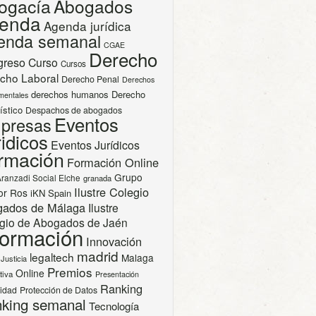
ogacía
Abogados
enda
Agenda jurídica
enda semanal
CGAE
Derecho
greso
Curso
Cursos
cho Laboral
Derecho Penal
Derechos
derechos humanos
Derecho
mentales
ístico
Despachos de abogados
Eventos
presas
idicos
Eventos Jurídicos
rmación
Formación Online
Grupo
Aranzadi Social Elche
granada
Ilustre Colegio
or Ros
iKN Spain
gados de Málaga
Ilustre
gio de Abogados de Jaén
formación
Innovación
madrid
legaltech
Malaga
Justicia
Premios
Online
tiva
Presentación
Ranking
cidad
Protección de Datos
king semanal
Tecnología