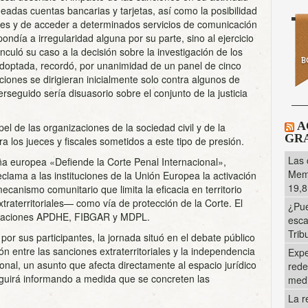
ueadas cuentas bancarias y tarjetas, así como la posibilidad
ales y de acceder a determinados servicios de comunicación
ondía a irregularidad alguna por su parte, sino al ejercicio
inculó su caso a la decisión sobre la investigación de los
optada, recordó, por unanimidad de un panel de cinco
ones se dirigieran inicialmente solo contra algunos de
perseguido sería disuasorio sobre el conjunto de la justicia
A
l de las organizaciones de la sociedad civil y de la
GRA
a los jueces y fiscales sometidos a este tipo de presión.
Las 
a europea «Defiende la Corte Penal Internacional»,
Memo
ama a las instituciones de la Unión Europea la activación
19,8
canismo comunitario que limita la eficacia en territorio
raterritoriales— como vía de protección de la Corte. El
¿Pue
ociaciones APDHE, FIBGAR y MDPL.
esca
Trib
or sus participantes, la jornada situó en el debate público
ión entre las sanciones extraterritoriales y la independencia
Expe
cional, un asunto que afecta directamente al espacio jurídico
rede
seguirá informando a medida que se concreten las
med
La r