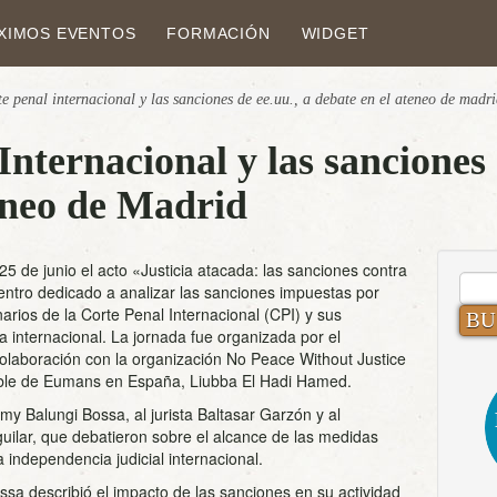
XIMOS EVENTOS
FORMACIÓN
WIDGET
te penal internacional y las sanciones de ee.uu., a debate en el ateneo de madr
Internacional y las sanciones
eneo de Madrid
5 de junio el acto «Justicia atacada: las sanciones contra
BUS
entro dedicado a analizar las sanciones impuestas por
arios de la Corte Penal Internacional (CPI) y sus
ia internacional. La jornada fue organizada por el
aboración con la organización No Peace Without Justice
able de Eumans en España, Liubba El Hadi Hamed.
omy Balungi Bossa, al jurista Baltasar Garzón y al
ilar, que debatieron sobre el alcance de las medidas
 independencia judicial internacional.
ossa describió el impacto de las sanciones en su actividad