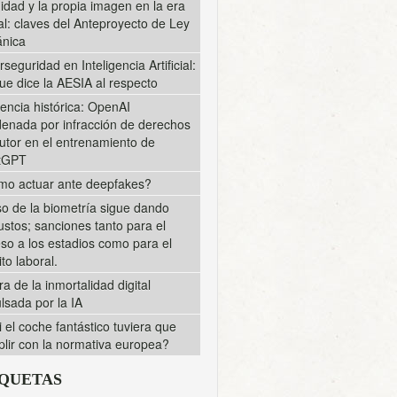
midad y la propia imagen en la era
tal: claves del Anteproyecto de Ley
nica
rseguridad en Inteligencia Artificial:
ue dice la AESIA al respecto
encia histórica: OpenAI
enada por infracción de derechos
utor en el entrenamiento de
tGPT
o actuar ante deepfakes?
so de la biometría sigue dando
ustos; sanciones tanto para el
so a los estadios como para el
to laboral.
ra de la inmortalidad digital
lsada por la IA
i el coche fantástico tuviera que
lir con la normativa europea?
IQUETAS