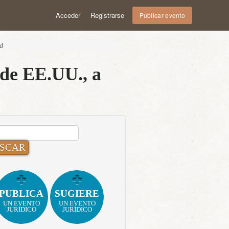
Acceder
Registrarse
Publicar evento
id
 de EE.UU., a
CAR:
PUBLICA
SUGIERE
UN EVENTO
UN EVENTO
JURÍDICO
JURÍDICO