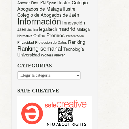
Ilustre Colegio
Asesor Ros
iKN Spain
Abogados de Málaga
Ilustre
Colegio de Abogados de Jaén
Información
Innovación
madrid
legaltech
Jaen
Malaga
Justicia
Premios
Online
Normativa
Presentación
Ranking
Privacidad
Protección de Datos
Ranking semanal
Tecnología
Universidad
Wolters Kluwer
CATEGORÍAS
CATEGORÍAS
SAFE CREATIVE