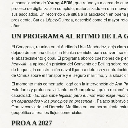
la consolidación de
Young AEDM
, que reúne ya a cerca de cuar
proceso de digitalización completo, materializado en una nueva 
sus asociados. Un recorrido que sitúa a la asociación en buena 
presidente, Carlos López-Quiroga, describió como el mayor reto 
años.
UN PROGRAMA AL RITMO DE LA 
El Congreso, reunido en el Auditorio Uría Menéndez, dejó claro
dejado de ser una disciplina técnica de nicho para convertirse e
el abastecimiento global. El programa abordó cuestiones de plen
heavylift
, la aplicación práctica del Convenio de Beijing sobre re
de buques, la construcción naval ligada a defensa y contratación 
de Ormuz sobre el transporte y el seguro marítimo, y la situaci
El momento más comentado llegó con la intervención de Ana Pal
Exteriores y profesora visitante en Georgetown, quien reclamó 
capacidad:
«Europa sabe legislar, pero el momento exige mucho
en capacidades y los principios en presencia»
. Palacio subrayó
Ormuz convierten el Derecho Marítimo en una herramienta estra
geopolítica altera los flujos comerciales.
PROA A 2027