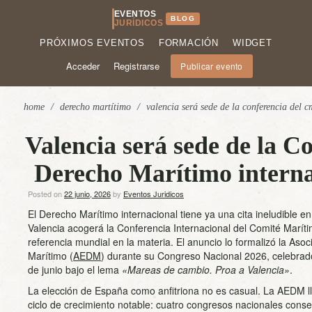
EVENTOS
BLOG
JURÍDICOS
PRÓXIMOS EVENTOS
FORMACIÓN
WIDGET
Acceder
Registrarse
Publicar evento
home
/
derecho martítimo
/
valencia será sede de la conferencia del 
Valencia será sede de la C
Derecho Marítimo intern
Posted on
22 junio, 2026
by
Eventos Juridicos
El Derecho Marítimo internacional tiene ya una cita ineludible e
Valencia acogerá la Conferencia Internacional del Comité Marítim
referencia mundial en la materia. El anuncio lo formalizó la As
Marítimo (
AEDM
) durante su Congreso Nacional 2026, celebrad
de junio bajo el lema
«Mareas de cambio. Proa a Valencia»
.
La elección de España como anfitriona no es casual. La AEDM ll
ciclo de crecimiento notable: cuatro congresos nacionales consec