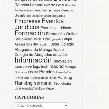
Derecho Laboral
Derecho Penal
Derechos
derechos humanos
Derecho
Fundamentales
Urbanístico
Despachos de abogados
Eventos
Empresas
Juridicos
Eventos Jurídicos
Formación
Formación Online
Grupo
Foro Aranzadi Social Elche
granada
Ilustre Colegio
Asesor Ros
iKN Spain
Abogados de Málaga
Ilustre
Colegio de Abogados de Jaén
Información
Innovación
madrid
legaltech
Jaen
Malaga
Justicia
Premios
Online
Normativa
Presentación
Ranking
Privacidad
Protección de Datos
Ranking semanal
Tecnología
Universidad
Wolters Kluwer
CATEGORÍAS
CATEGORÍAS