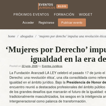
EVENTOS
BLOG
JURÍDICOS
PRÓXIMOS EVENTOS
FORMACIÓN
WIDGET
Acceder
Registrarse
Publicar evento
home
/
abogados
/
‘mujeres por derecho’ impulsa una revolución ética 
‘Mujeres por Derecho’ impul
igualdad en la era de 
Posted on
22 junio, 2026
by
Eventos Juridicos
La Fundación Aranzadi LA LEY celebró el pasado 17 de junio el
Derecho: una revolución ética’, una cita consolidada como refer
igualdad en el ámbito jurídico. Bajo la
Presidencia de Honor de 
encuentro reunió a destacados profesionales del ámbito público
de los grandes desafíos que marcarán el futuro de la igualdad: 
tradicionalmente masculinizados, los sesgos en la inteligencia arti
intergeneracional como palanca de transformación.