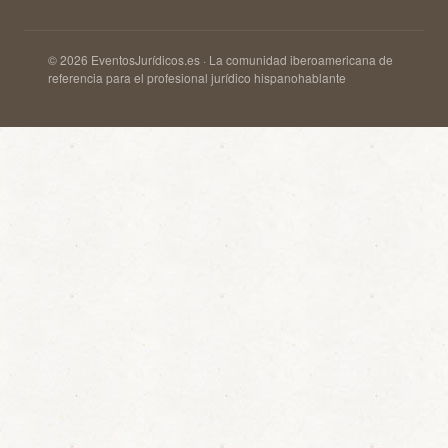
© 2026 EventosJurídicos.es · La comunidad iberoamericana de
referencia para el profesional jurídico hispanohablante