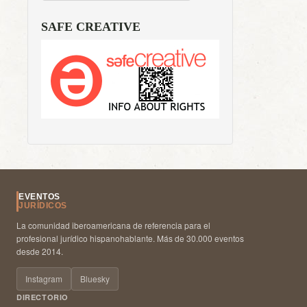
SAFE CREATIVE
EVENTOS
JURÍDICOS
La comunidad iberoamericana de referencia para el
profesional jurídico hispanohablante. Más de 30.000 eventos
desde 2014.
Instagram
Bluesky
DIRECTORIO