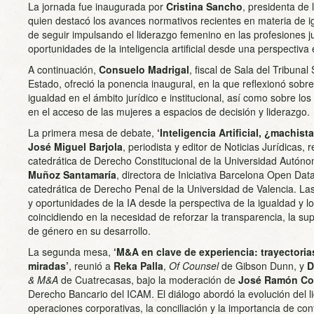
La jornada fue inaugurada por
Cristina Sancho
, presidenta de
quien destacó los avances normativos recientes en materia de ig
de seguir impulsando el liderazgo femenino en las profesiones ju
oportunidades de la inteligencia artificial desde una perspectiva 
A continuación,
Consuelo Madrigal
, fiscal de Sala del Tribunal
Estado, ofreció la ponencia inaugural, en la que reflexionó sobre 
igualdad en el ámbito jurídico e institucional, así como sobre lo
en el acceso de las mujeres a espacios de decisión y liderazgo.
La primera mesa de debate,
‘Inteligencia Artificial, ¿machist
José Miguel Barjola
, periodista y editor de Noticias Jurídicas, 
catedrática de Derecho Constitucional de la Universidad Autón
Muñoz Santamaría
, directora de Iniciativa Barcelona Open Dat
catedrática de Derecho Penal de la Universidad de Valencia. Las
y oportunidades de la IA desde la perspectiva de la igualdad y 
coincidiendo en la necesidad de reforzar la transparencia, la su
de género en su desarrollo.
La segunda mesa,
‘M&A en clave de experiencia: trayectori
miradas’
, reunió a
Reka Palla
,
Of Counsel
de Gibson Dunn, y
D
& M&A
de Cuatrecasas, bajo la moderación de
José Ramón C
Derecho Bancario del ICAM. El diálogo abordó la evolución del 
operaciones corporativas, la conciliación y la importancia de co