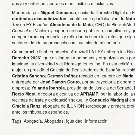
apoyo y entornos laborales más flexibles e inclusivos.
Moderada por
Miguel Dancausa
, socio de Derecho Digital en 
contextos masculinizados’
, contó con la participación de
Nata
Tax
en EY España;
Almudena de la Mata
, CEO de BlockchAIn I
Counsel
en Vaciero y experta en buen gobierno, compliance y g
compartieron experiencias y reflexiones sobre los retos que sig
sectores donde su presencia continúa siendo minoritaria.
Como broche final, Fundación Aranzadi LA LEY entregó los Re
Derecho 2026’
, que distinguen a personas y organizaciones por
igualdad, la diversidad y el liderazgo femenino. En esta edición,
mujer en presidir el Colegio de Registradores de España, recib
Cristina Sancho
;
Carmen Ibáñez
recogió en nombre de
María
entregado por
José Ramón Couto
, por su trayectoria pionera 
empresa;
Yolanda Ibarrola
, presidenta de Justicia del Senado,
Rocío Mora
, directora ejecutiva de
APRAMP
, por la labor de l
víctimas de trata y explotación sexual; y
Consuelo Madrigal
ent
Graciela Ranz
, abogada de ILUNION sordociega y primera profes
ante los tribunales españoles.
Tags:
Abogacía
,
Abogadas
,
Igualdad
,
Información