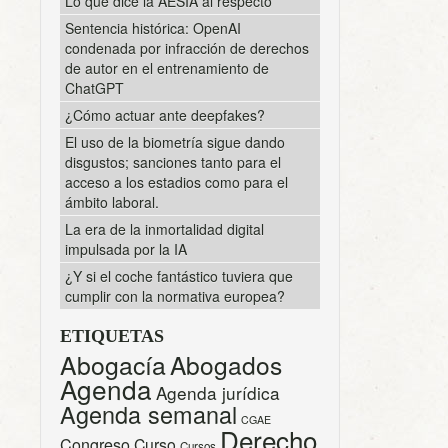
Lo que dice la AESIA al respecto
Sentencia histórica: OpenAI
condenada por infracción de derechos
de autor en el entrenamiento de
ChatGPT
¿Cómo actuar ante deepfakes?
El uso de la biometría sigue dando
disgustos; sanciones tanto para el
acceso a los estadios como para el
ámbito laboral.
La era de la inmortalidad digital
impulsada por la IA
¿Y si el coche fantástico tuviera que
cumplir con la normativa europea?
ETIQUETAS
Abogacía
Abogados
Agenda
Agenda jurídica
Agenda semanal
CGAE
Derecho
Congreso
Curso
Cursos