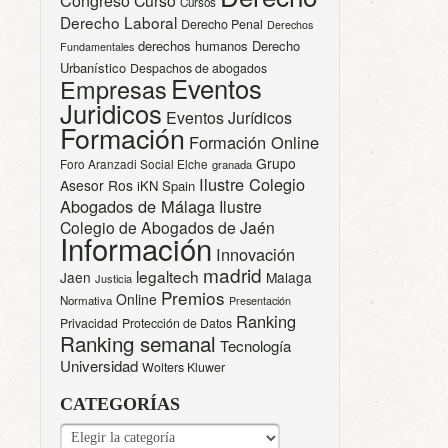
Congreso
Curso
Cursos
Derecho Laboral
Derecho Penal
Derechos
derechos humanos
Derecho
Fundamentales
Urbanístico
Despachos de abogados
Eventos
Empresas
Juridicos
Eventos Jurídicos
Formación
Formación Online
Grupo
Foro Aranzadi Social Elche
granada
Ilustre Colegio
Asesor Ros
iKN Spain
Abogados de Málaga
Ilustre
Colegio de Abogados de Jaén
Información
Innovación
madrid
legaltech
Jaen
Malaga
Justicia
Premios
Online
Normativa
Presentación
Ranking
Privacidad
Protección de Datos
Ranking semanal
Tecnología
Universidad
Wolters Kluwer
CATEGORÍAS
CATEGORÍAS