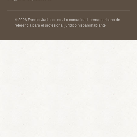
© 2026 EventosJurídicos.es · La comunidad iberoamericana de
referencia para el profesional jurídico hispanohablante