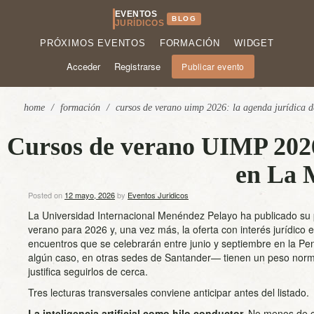
EVENTOS
BLOG
JURÍDICOS
PRÓXIMOS EVENTOS
FORMACIÓN
WIDGET
Acceder
Registrarse
Publicar evento
home
/
formación
/
cursos de verano uimp 2026: la agenda jurídica 
Cursos de verano UIMP 2026:
en La 
Posted on
12 mayo, 2026
by
Eventos Juridicos
La Universidad Internacional Menéndez Pelayo ha publicado su
verano para 2026 y, una vez más, la oferta con interés jurídico 
encuentros que se celebrarán entre junio y septiembre en la P
algún caso, en otras sedes de Santander— tienen un peso normati
justifica seguirlos de cerca.
Tres lecturas transversales conviene anticipar antes del listado.
La inteligencia artificial como hilo conductor.
No menos de c