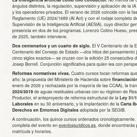
ángulos distintos, la regulación, supervisión y aplicación de la I
y los operadores privados. El verano de 2026 coincide con la fas
Reglamento (UE) 2024/1689 (AI Act) y con el rodaje completo d
Supervisión de la Inteligencia Artificial (AESIA), cuyo director ge
presencia en dos de los programas. Lorenzo Cotino Hueso, pre
de 2025, también interviene.
Dos centenarios y un cuarto de siglo.
El V Centenario de la 
Centenario del Consejo de Estado —dos hitos del pensamiento j
cinco siglos exactos— se cruzan con la edición 25 consecutiva d
Josep Borrell. Conjunción significativa para quien lea con perspec
Reformas normativas vivas.
Cuatro cursos tocan reformas que
año: la propuesta del Ministerio de Hacienda sobre
financiaci
enero de 2026 y rechazada por la mayoría de las CCAA), la tran
2024/3019
de aguas residuales urbanas con su régimen de Res
Productor, el anteproyecto de reforma estructural de la
Ley 31/
Laborales
en su 30 aniversario, y la implantación de la
Carta I
Derechos en Entornos Digitales
adoptada por la SEGIB.
A continuación, los quince cursos ordenados cronológicamente. C
completa del evento en
eventosjuridicos.es
, donde encontrarás 
matrícula y horarios.