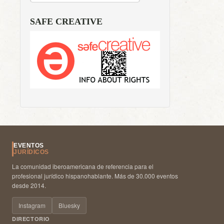
SAFE CREATIVE
EVENTOS
JURÍDICOS
La comunidad iberoamericana de referencia para el
profesional jurídico hispanohablante. Más de 30.000 eventos
desde 2014.
Instagram
Bluesky
DIRECTORIO