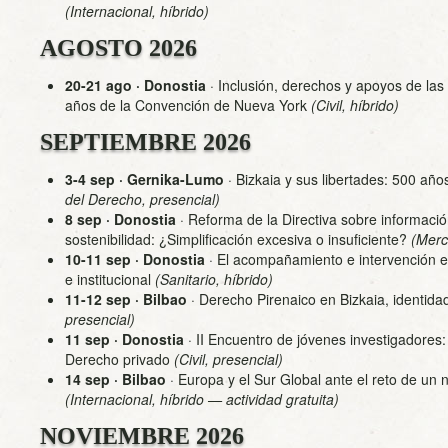
(Internacional, híbrido)
AGOSTO 2026
20-21 ago · Donostia
·
Inclusión, derechos y apoyos de las
años de la Convención de Nueva York
(Civil, híbrido)
SEPTIEMBRE 2026
3-4 sep · Gernika-Lumo
·
Bizkaia y sus libertades: 500 añ
del Derecho, presencial)
8 sep · Donostia
·
Reforma de la Directiva sobre informació
sostenibilidad: ¿Simplificación excesiva o insuficiente?
(Merca
10-11 sep · Donostia
·
El acompañamiento e intervención e
e institucional
(Sanitario, híbrido)
11-12 sep · Bilbao
·
Derecho Pirenaico en Bizkaia, identidad
presencial)
11 sep · Donostia
·
II Encuentro de jóvenes investigadores:
Derecho privado
(Civil, presencial)
14 sep · Bilbao
·
Europa y el Sur Global ante el reto de un n
(Internacional, híbrido — actividad gratuita)
NOVIEMBRE 2026