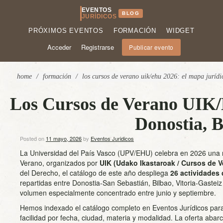
EVENTOS
BLOG
JURÍDICOS
PRÓXIMOS EVENTOS
FORMACIÓN
WIDGET
Acceder
Registrarse
Publicar evento
home
/
formación
/
los cursos de verano uik/ehu 2026: el mapa jurídic
Los Cursos de Verano UIK/
Donostia, B
Posted on
11 mayo, 2026
by
Eventos Juridicos
La Universidad del País Vasco (UPV/EHU) celebra en 2026 una 
Verano, organizados por
UIK (Udako Ikastaroak / Cursos de V
del Derecho, el catálogo de este año despliega
26 actividades 
repartidas entre Donostia-San Sebastián, Bilbao, Vitoria-Gastei
volumen especialmente concentrado entre junio y septiembre.
Hemos indexado el catálogo completo en Eventos Jurídicos par
facilidad por fecha, ciudad, materia y modalidad. La oferta abarc