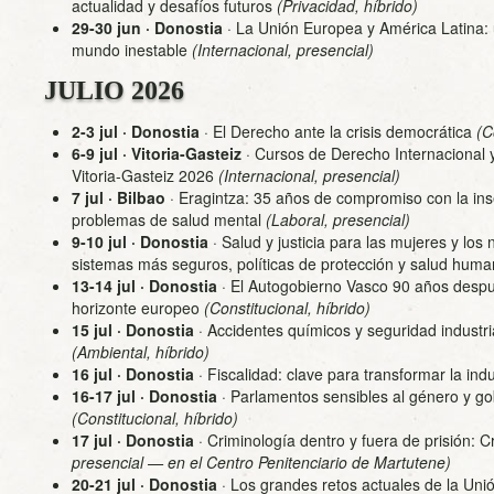
actualidad y desafíos futuros
(Privacidad, híbrido)
29-30 jun · Donostia
·
La Unión Europea y América Latina: 
mundo inestable
(Internacional, presencial)
JULIO 2026
2-3 jul · Donostia
·
El Derecho ante la crisis democrática
(C
6-9 jul · Vitoria-Gasteiz
·
Cursos de Derecho Internacional 
Vitoria-Gasteiz 2026
(Internacional, presencial)
7 jul · Bilbao
·
Eragintza: 35 años de compromiso con la ins
problemas de salud mental
(Laboral, presencial)
9-10 jul · Donostia
·
Salud y justicia para las mujeres y los 
sistemas más seguros, políticas de protección y salud hum
13-14 jul · Donostia
·
El Autogobierno Vasco 90 años despué
horizonte europeo
(Constitucional, híbrido)
15 jul · Donostia
·
Accidentes químicos y seguridad industr
(Ambiental, híbrido)
16 jul · Donostia
·
Fiscalidad: clave para transformar la indu
16-17 jul · Donostia
·
Parlamentos sensibles al género y g
(Constitucional, híbrido)
17 jul · Donostia
·
Criminología dentro y fuera de prisión: 
presencial — en el Centro Penitenciario de Martutene)
20-21 jul · Donostia
·
Los grandes retos actuales de la Uni