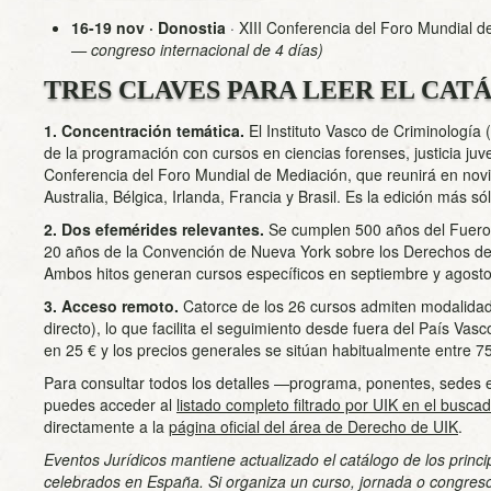
16-19 nov · Donostia
·
XIII Conferencia del Foro Mundial d
— congreso internacional de 4 días)
TRES CLAVES PARA LEER EL CA
1. Concentración temática.
El Instituto Vasco de Criminología
de la programación con cursos en ciencias forenses, justicia juven
Conferencia del Foro Mundial de Mediación, que reunirá en nov
Australia, Bélgica, Irlanda, Francia y Brasil. Es la edición más só
2. Dos efemérides relevantes.
Se cumplen 500 años del Fuero
20 años de la Convención de Nueva York sobre los Derechos de
Ambos hitos generan cursos específicos en septiembre y agost
3. Acceso remoto.
Catorce de los 26 cursos admiten modalidad 
directo), lo que facilita el seguimiento desde fuera del País Vasc
en 25 € y los precios generales se sitúan habitualmente entre 75
Para consultar todos los detalles —programa, ponentes, sedes 
puedes acceder al
listado completo filtrado por UIK en el busca
directamente a la
página oficial del área de Derecho de UIK
.
Eventos Jurídicos mantiene actualizado el catálogo de los princip
celebrados en España. Si organiza un curso, jornada o congre