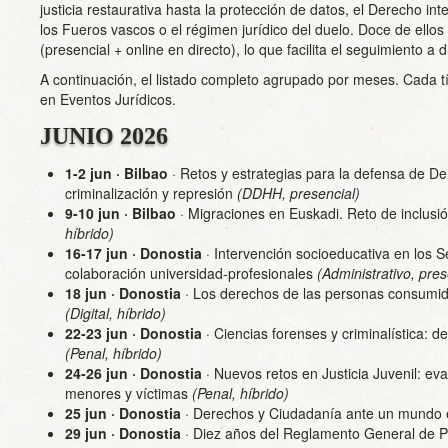
justicia restaurativa hasta la protección de datos, el Derecho inter
los Fueros vascos o el régimen jurídico del duelo. Doce de ello
(presencial + online en directo), lo que facilita el seguimiento a d
A continuación, el listado completo agrupado por meses. Cada tít
en Eventos Jurídicos.
JUNIO 2026
1-2 jun · Bilbao
·
Retos y estrategias para la defensa de 
criminalización y represión
(DDHH, presencial)
9-10 jun · Bilbao
·
Migraciones en Euskadi. Reto de inclusi
híbrido)
16-17 jun · Donostia
·
Intervención socioeducativa en los S
colaboración universidad-profesionales
(Administrativo, pres
18 jun · Donostia
·
Los derechos de las personas consumidora
(Digital, híbrido)
22-23 jun · Donostia
·
Ciencias forenses y criminalística: 
(Penal, híbrido)
24-26 jun · Donostia
·
Nuevos retos en Justicia Juvenil: ev
menores y víctimas
(Penal, híbrido)
25 jun · Donostia
·
Derechos y Ciudadanía ante un mundo e
29 jun · Donostia
·
Diez años del Reglamento General de P