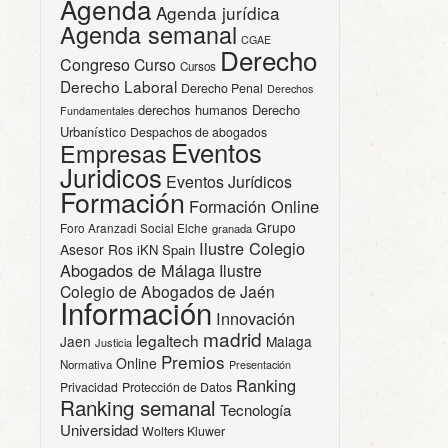
Agenda
Agenda jurídica
Agenda semanal
CGAE
Derecho
Congreso
Curso
Cursos
Derecho Laboral
Derecho Penal
Derechos
derechos humanos
Derecho
Fundamentales
Urbanístico
Despachos de abogados
Eventos
Empresas
Juridicos
Eventos Jurídicos
Formación
Formación Online
Grupo
Foro Aranzadi Social Elche
granada
Ilustre Colegio
Asesor Ros
iKN Spain
Abogados de Málaga
Ilustre
Colegio de Abogados de Jaén
Información
Innovación
madrid
legaltech
Jaen
Malaga
Justicia
Premios
Online
Normativa
Presentación
Ranking
Privacidad
Protección de Datos
Ranking semanal
Tecnología
Universidad
Wolters Kluwer