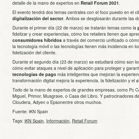
detalle de la mano de expertos en
Retail Forum 2021
.
El evento tendrá dos temas centrales con el foco puesto en el cli
digitalización del sector
. Ambos se desglosarán durante las do
Durante el primer día (22 de marzo) se tratarán temas como la
fidelizar y crear experiencias, cómo los retailers tienen que apr
consumidores híbridos
a través del comercio unificado o cómo
la tecnología móvil o las tecnologías tienen más incidencia en 
fidelización del cliente.
Durante el segundo día (23 de marzo) se estudiará cómo son l
cómo evitar ataques a nivel de aplicación para proteger y garant
tecnologías de pago
más inteligentes que mejoran la experien
transformación digital mejora la experiencia, la fidelización y el
c
Todo de la mano de expertos de grandes empresas, como Pc 
Miguel, Primor, Musgrave, o Casa del Libro. Y patrocinadores de 
Cloudera, Adyen o Epsonentre otros muchos.
Fuente: iKN Spain
Tags:
iKN Spain
,
Información
,
Retail Forum