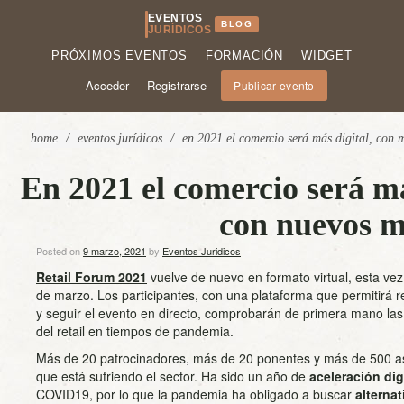
EVENTOS
BLOG
JURÍDICOS
PRÓXIMOS EVENTOS
FORMACIÓN
WIDGET
Acceder
Registrarse
Publicar evento
home
/
eventos jurídicos
/
en 2021 el comercio será más digital, con 
En 2021 el comercio será má
con nuevos m
Posted on
9 marzo, 2021
by
Eventos Juridicos
Retail Forum 2021
vuelve de nuevo en formato virtual, esta vez
de marzo. Los participantes, con una plataforma que permitirá 
y seguir el evento en directo, comprobarán de primera mano la
del retail en tiempos de pandemia.
Más de 20 patrocinadores, más de 20 ponentes y más de 500 as
que está sufriendo el sector. Ha sido un año de
aceleración dig
COVID19, por lo que la pandemia ha obligado a buscar
alternat