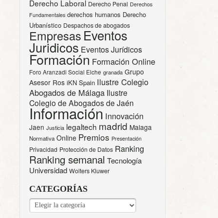
Derecho Laboral
Derecho Penal
Derechos
derechos humanos
Derecho
Fundamentales
Urbanístico
Despachos de abogados
Eventos
Empresas
Juridicos
Eventos Jurídicos
Formación
Formación Online
Grupo
Foro Aranzadi Social Elche
granada
Ilustre Colegio
Asesor Ros
iKN Spain
Abogados de Málaga
Ilustre
Colegio de Abogados de Jaén
Información
Innovación
madrid
legaltech
Jaen
Malaga
Justicia
Premios
Online
Normativa
Presentación
Ranking
Privacidad
Protección de Datos
Ranking semanal
Tecnología
Universidad
Wolters Kluwer
CATEGORÍAS
CATEGORÍAS