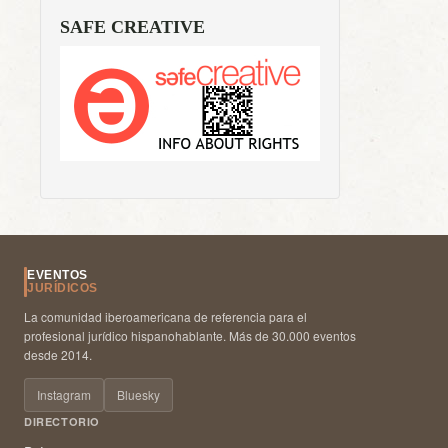
SAFE CREATIVE
EVENTOS
JURÍDICOS
La comunidad iberoamericana de referencia para el
profesional jurídico hispanohablante. Más de 30.000 eventos
desde 2014.
Instagram
Bluesky
DIRECTORIO