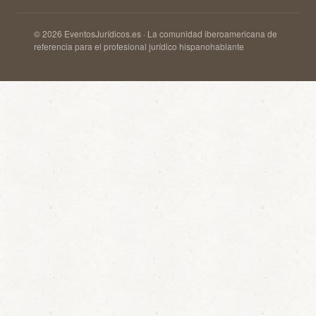
© 2026 EventosJurídicos.es · La comunidad iberoamericana de
referencia para el profesional jurídico hispanohablante