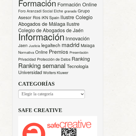
Formación
Formación Online
Grupo
Foro Aranzadi Social Elche
granada
Ilustre Colegio
Asesor Ros
iKN Spain
Abogados de Málaga
Ilustre
Colegio de Abogados de Jaén
Información
Innovación
madrid
legaltech
Jaen
Malaga
Justicia
Premios
Online
Normativa
Presentación
Ranking
Privacidad
Protección de Datos
Ranking semanal
Tecnología
Universidad
Wolters Kluwer
CATEGORÍAS
CATEGORÍAS
SAFE CREATIVE