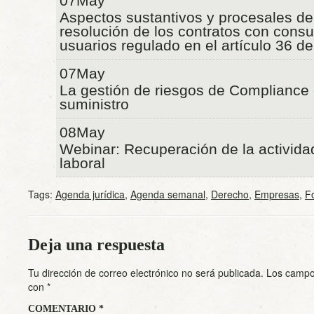
07May
Aspectos sustantivos y procesales de
resolución de los contratos con cons
usuarios regulado en el artículo 36 d
07May
La gestión de riesgos de Compliance
suministro
08May
Webinar: Recuperación de la activida
laboral
Tags:
Agenda jurídica
,
Agenda semanal
,
Derecho
,
Empresas
,
F
Deja una respuesta
Tu dirección de correo electrónico no será publicada.
Los campo
con
*
COMENTARIO
*