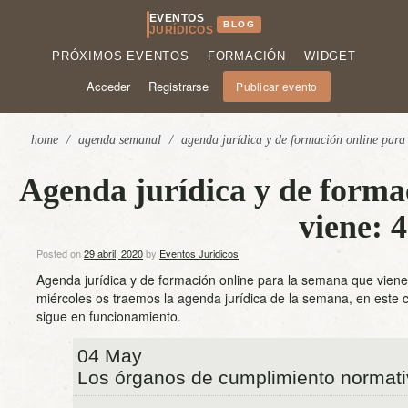
EVENTOS
BLOG
JURÍDICOS
PRÓXIMOS EVENTOS
FORMACIÓN
WIDGET
Acceder
Registrarse
Publicar evento
home
/
agenda semanal
/
agenda jurídica y de formación online para
Agenda jurídica y de forma
viene: 
Posted on
29 abril, 2020
by
Eventos Juridicos
Agenda jurídica y de formación online para la semana que vien
miércoles os traemos la agenda jurídica de la semana, en este 
sigue en funcionamiento.
04 May
Los órganos de cumplimiento normat