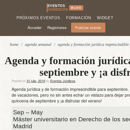
EVENTOS
BLOG
JURÍDICOS
PRÓXIMOS EVENTOS
FORMACIÓN
WIDGET
Acceder
Registrarse
Publicar evento
home
/
agenda semanal
/
agenda y formación jurídica imprescindible 
Agenda y formación jurídica
septiembre y ¡a disf
Posted on
31 julio, 2019
by
Eventos Juridicos
Agenda jurídica y de formación imprescindible para septiembre. 
de vacaciones, pero no sin antes echar un vistazo para dejar p
quincena de septiembre y ¡a disfrutar del verano!
Sep – May
Máster universitario en Derecho de los se
Madrid