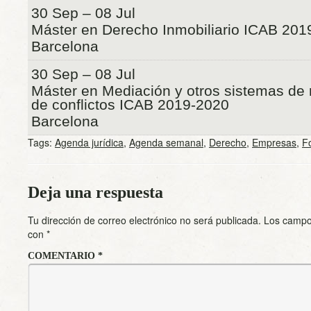
30 Sep – 08 Jul
Máster en Derecho Inmobiliario ICAB 201
Barcelona
30 Sep – 08 Jul
Máster en Mediación y otros sistemas de r
de conflictos ICAB 2019-2020
Barcelona
Tags:
Agenda jurídica
,
Agenda semanal
,
Derecho
,
Empresas
,
F
Deja una respuesta
Tu dirección de correo electrónico no será publicada.
Los campo
con
*
COMENTARIO
*