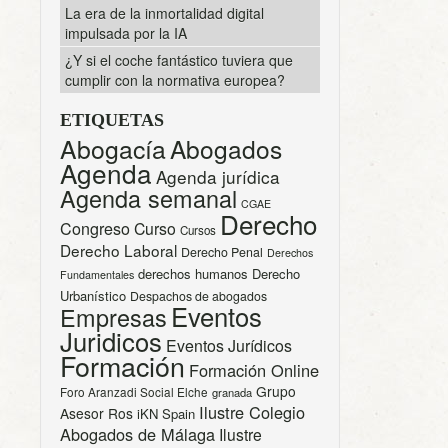
La era de la inmortalidad digital
impulsada por la IA
¿Y si el coche fantástico tuviera que
cumplir con la normativa europea?
ETIQUETAS
Abogacía
Abogados
Agenda
Agenda jurídica
Agenda semanal
CGAE
Derecho
Congreso
Curso
Cursos
Derecho Laboral
Derecho Penal
Derechos
derechos humanos
Derecho
Fundamentales
Urbanístico
Despachos de abogados
Eventos
Empresas
Juridicos
Eventos Jurídicos
Formación
Formación Online
Grupo
Foro Aranzadi Social Elche
granada
Ilustre Colegio
Asesor Ros
iKN Spain
Abogados de Málaga
Ilustre