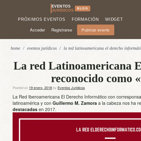
EVENTOS
BLOG
JURÍDICOS
PRÓXIMOS EVENTOS
FORMACIÓN
WIDGET
Acceder
Registrarse
Publicar evento
home
/
eventos jurídicos
/
la red latinoamericana el derecho informá
La red Latinoamericana E
reconocido como «
Posted on
19 enero, 2018
by
Eventos Juridicos
La Red Iberoamericana El Derecho Informático con corresponsal
latinoamérica y con
Guillermo M. Zamora
a la cabeza nos ha r
destacadas
en 2017.