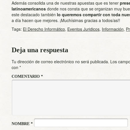
Además consolida una de nuestras apuestas que es tener
pres
latinoamericanos
donde nos consta que se organizan muy buen
este destacado también
lo queremos compartir con toda nue
a día hacen que mejores. ¡Muchísimas gracias a todos/as!!
Tags:
El Derecho Informático
,
Eventos Juridicos
,
Información
,
P
Deja una respuesta
Tu dirección de correo electrónico no será publicada.
Los campo
con
*
COMENTARIO
*
NOMBRE
*