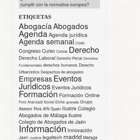
cumplir con la normativa europea?
ETIQUETAS
Abogacía
Abogados
Agenda
Agenda jurídica
Agenda semanal
CGAE
Derecho
Congreso
Curso
Cursos
Derecho Laboral
Derecho Penal
Derechos
derechos humanos
Derecho
Fundamentales
Urbanístico
Despachos de abogados
Eventos
Empresas
Juridicos
Eventos Jurídicos
Formación
Formación Online
Grupo
Foro Aranzadi Social Elche
granada
Ilustre Colegio
Asesor Ros
iKN Spain
Abogados de Málaga
Ilustre
Colegio de Abogados de Jaén
Información
Innovación
madrid
legaltech
Jaen
Malaga
Justicia