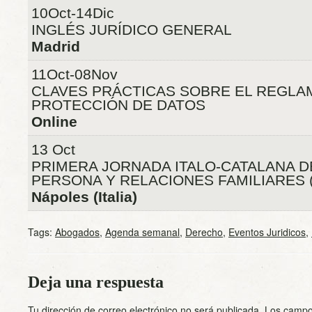
10Oct-14Dic
INGLÉS JURÍDICO GENERAL
Madrid
11Oct-08Nov
CLAVES PRÁCTICAS SOBRE EL REGLA
PROTECCIÓN DE DATOS
Online
13 Oct
PRIMERA JORNADA ITALO-CATALANA D
PERSONA Y RELACIONES FAMILIARES (
Nápoles (Italia)
Tags:
Abogados
,
Agenda semanal
,
Derecho
,
Eventos Juridicos
,
Deja una respuesta
Tu dirección de correo electrónico no será publicada.
Los campo