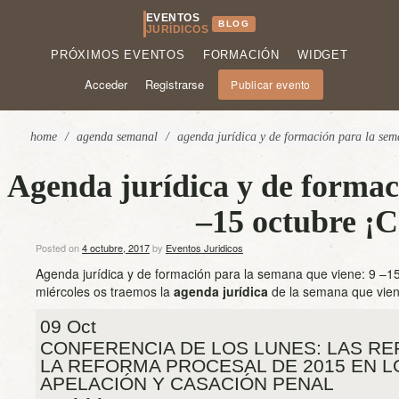
EVENTOS
BLOG
JURÍDICOS
PRÓXIMOS EVENTOS
FORMACIÓN
WIDGET
Acceder
Registrarse
Publicar evento
home
/
agenda semanal
/
agenda jurídica y de formación para la sema
Agenda jurídica y de formac
–15 octubre ¡C
Posted on
4 octubre, 2017
by
Eventos Juridicos
Agenda jurídica y de formación para la semana que viene: 9 –1
miércoles os traemos la
agenda jurídica
de la semana que viene
09 Oct
CONFERENCIA DE LOS LUNES: LAS R
LA REFORMA PROCESAL DE 2015 EN 
APELACIÓN Y CASACIÓN PENAL