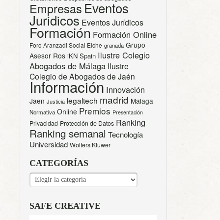
Eventos
Empresas
Juridicos
Eventos Jurídicos
Formación
Formación Online
Grupo
Foro Aranzadi Social Elche
granada
Ilustre Colegio
Asesor Ros
iKN Spain
Abogados de Málaga
Ilustre
Colegio de Abogados de Jaén
Información
Innovación
madrid
legaltech
Jaen
Malaga
Justicia
Premios
Online
Normativa
Presentación
Ranking
Privacidad
Protección de Datos
Ranking semanal
Tecnología
Universidad
Wolters Kluwer
CATEGORÍAS
CATEGORÍAS
SAFE CREATIVE