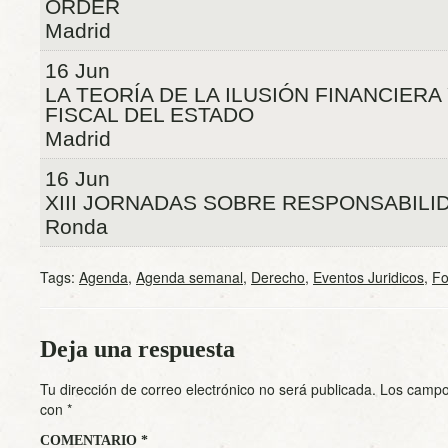
ORDER
Madrid
16 Jun
LA TEORÍA DE LA ILUSIÓN FINANCIERA 
FISCAL DEL ESTADO
Madrid
16 Jun
XIII JORNADAS SOBRE RESPONSABILID
Ronda
Tags:
Agenda
,
Agenda semanal
,
Derecho
,
Eventos Juridicos
,
Fo
Deja una respuesta
Tu dirección de correo electrónico no será publicada.
Los campo
con
*
COMENTARIO
*