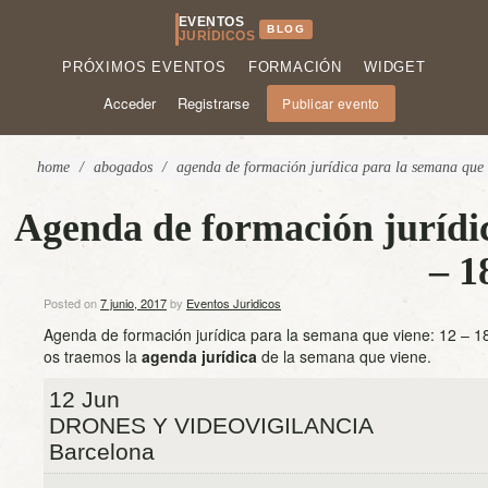
EVENTOS
BLOG
JURÍDICOS
PRÓXIMOS EVENTOS
FORMACIÓN
WIDGET
Acceder
Registrarse
Publicar evento
home
/
abogados
/
agenda de formación jurídica para la semana que 
Agenda de formación jurídic
– 1
Posted on
7 junio, 2017
by
Eventos Juridicos
Agenda de formación jurídica para la semana que viene: 12 – 18
os traemos la
agenda jurídica
de la semana que viene.
12 Jun
DRONES Y VIDEOVIGILANCIA
Barcelona