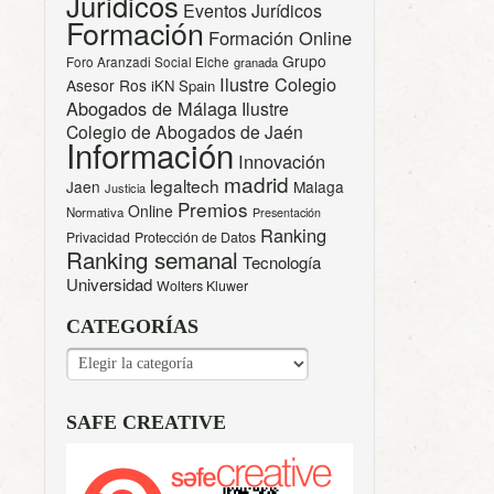
Juridicos
Eventos Jurídicos
Formación
Formación Online
Grupo
Foro Aranzadi Social Elche
granada
Ilustre Colegio
Asesor Ros
iKN Spain
Abogados de Málaga
Ilustre
Colegio de Abogados de Jaén
Información
Innovación
madrid
legaltech
Jaen
Malaga
Justicia
Premios
Online
Normativa
Presentación
Ranking
Privacidad
Protección de Datos
Ranking semanal
Tecnología
Universidad
Wolters Kluwer
CATEGORÍAS
CATEGORÍAS
SAFE CREATIVE