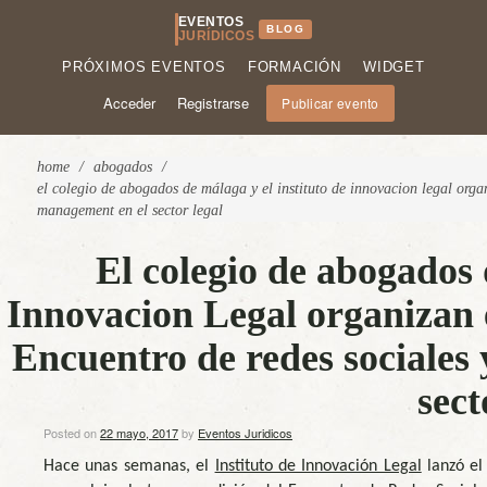
EVENTOS
BLOG
JURÍDICOS
PRÓXIMOS EVENTOS
FORMACIÓN
WIDGET
Acceder
Registrarse
Publicar evento
home
/
abogados
/
el colegio de abogados de málaga y el instituto de innovacion legal orga
management en el sector legal
El colegio de abogados 
Innovacion Legal organizan e
Encuentro de redes sociale
sect
Posted on
22 mayo, 2017
by
Eventos Juridicos
Hace unas semanas, el
Instituto de Innovación Legal
lanzó el