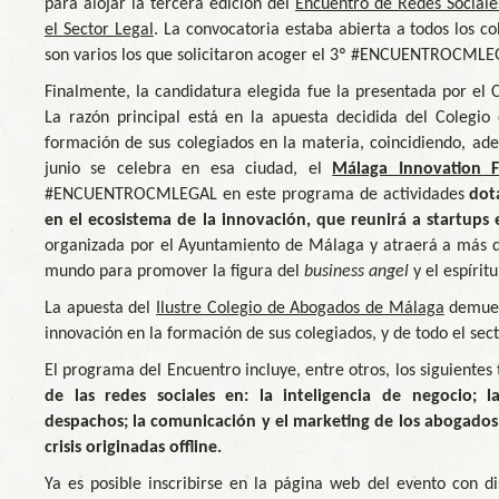
para alojar la tercera edición del
Encuentro de Redes Socia
el Sector Legal
. La convocatoria estaba abierta a todos los c
son varios los que solicitaron acoger el 3º #ENCUENTROCMLE
Finalmente, la candidatura elegida fue la presentada por el
La razón principal está en la apuesta decidida del Colegi
formación de sus colegiados en la materia, coincidiendo, ad
junio se celebra en esa ciudad, el
Málaga Innovation Fe
#ENCUENTROCMLEGAL en este programa de actividades
dot
en el ecosistema de la innovación, que reunirá a startups 
organizada por el Ayuntamiento de Málaga y atraerá a más de
mundo para promover la figura del
business angel
y el espírit
La apuesta del
Ilustre Colegio de Abogados de Málaga
demues
innovación en la formación de sus colegiados, y de todo el sect
El programa del Encuentro incluye, entre otros, los siguiente
de las redes sociales en: la inteligencia de negocio; 
despachos; la comunicación y el marketing de los abogados;
crisis originadas offline.
Ya es posible inscribirse en la página web del evento con d