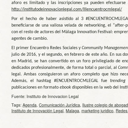
aforo es limitado y las inscripciones ya pueden efectuarse
http://institutodeinnovacionlegal.com/IIIencuentrocmlegal/
Por el hecho de haber asistido al 3 #ENCUENTROCMLEGAL
beneficiarse de una valiosa velada de networking, el “after-p
con el resto de actores del Málaga Innovation Festival: empre
agentes de cambio.
El primer Encuentro Redes Sociales y
Community Managemen
julio de 2016, y el segundo, en febrero de este año. En sus d
en Madrid, se han convertido en un foro privilegiado de en
dedicados profesionalmente, de forma total o parcial, al
Comm
legal. Ambas consiguieron un aforo completo que hizo nec
Además, el hashtag #ENCUENTROCMLEGAL fue
trending 
publicaciones en formato
ebook
disponibles en la web del Insti
Fuente: Instituto de Innovacion Legal
Tags:
Agenda
,
Comunicación Jurídica
,
Ilustre colegio de aboga
Instituto de Innovación Legal
,
Malaga
,
marketing juridico
,
Redes 