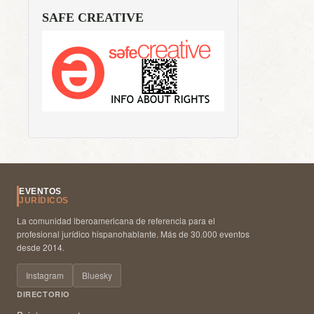
SAFE CREATIVE
EVENTOS
JURÍDICOS
La comunidad iberoamericana de referencia para el
profesional jurídico hispanohablante. Más de 30.000 eventos
desde 2014.
Instagram
Bluesky
DIRECTORIO