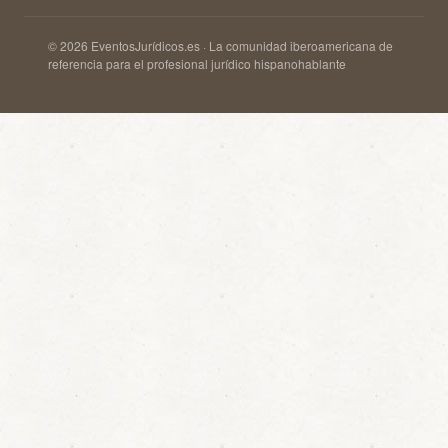
© 2026 EventosJurídicos.es · La comunidad iberoamericana de
referencia para el profesional jurídico hispanohablante