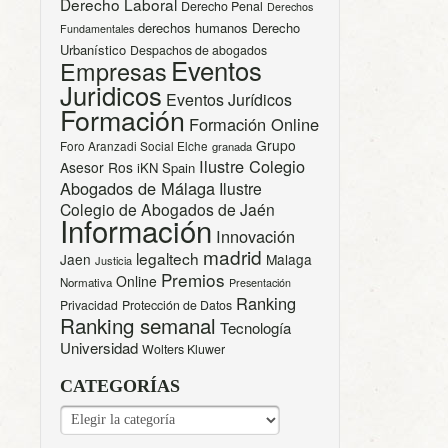
Derecho Laboral
Derecho Penal
Derechos
derechos humanos
Derecho
Fundamentales
Urbanístico
Despachos de abogados
Eventos
Empresas
Juridicos
Eventos Jurídicos
Formación
Formación Online
Grupo
Foro Aranzadi Social Elche
granada
Ilustre Colegio
Asesor Ros
iKN Spain
Abogados de Málaga
Ilustre
Colegio de Abogados de Jaén
Información
Innovación
madrid
legaltech
Jaen
Malaga
Justicia
Premios
Online
Normativa
Presentación
Ranking
Privacidad
Protección de Datos
Ranking semanal
Tecnología
Universidad
Wolters Kluwer
CATEGORÍAS
CATEGORÍAS