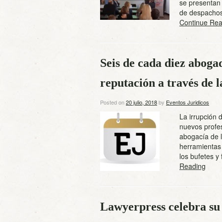
se presentan
de despachos
Continue Rea
Seis de cada diez abog
reputación a través de l
Posted on
20 julio, 2018
by
Eventos Juridicos
La irrupción 
nuevos profes
abogacía de 
herramientas 
los bufetes y
Reading
Lawyerpress celebra su