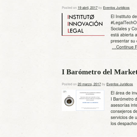
Posted on
19 abril, 2017
by
Eventos Juridicos
El Instituto 
#LegalTechO p
Sociales y C
está abierta
presentar su 
…Continue 
I Barómetro del Market
Posted on
20 marzo, 2017
by
Eventos Juridicos
El área de in
I Barómetro d
asesorías int
consejeros de
servicios de 
los despac