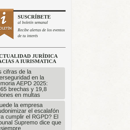
SUSCRÍBETE
al boletín semanal
Recibe alertas de los eventos
de tu interés
CTUALIDAD JURÍDICA
CIAS A IURISMATICA
 cifras de la
erseguridad en la
moria AEPD 2025:
765 brechas y 19,8
llones en multas
uede la empresa
udonimizar el escalafón
ra cumplir el RGPD? El
ibunal Supremo dice que
 siempre