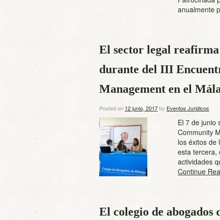
anualmente p
El sector legal reafirma
durante del III Encuen
Management en el Málag
Posted on
12 junio, 2017
by
Eventos Juridicos
El 7 de junio
Community Ma
los éxitos de
esta tercera
actividades 
Continue Rea
El colegio de abogados d