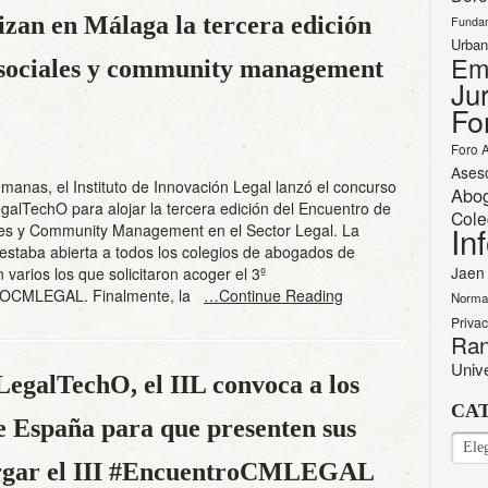
zan en Málaga la tercera edición
Funda
Urban
Em
 sociales y community management
Jur
Fo
Foro 
Ases
anas, el Instituto de Innovación Legal lanzó el concurso
Abo
alTechO para alojar la tercera edición del Encuentro de
Cole
In
es y Community Management en el Sector Legal. La
estaba abierta a todos los colegios de abogados de
Jaen
 varios los que solicitaron acoger el 3º
CMLEGAL. Finalmente, la
…Continue Reading
Norma
Priva
Ran
Univ
LegalTechO, el IIL convoca a los
CA
e España para que presenten sus
CAT
ergar el III #EncuentroCMLEGAL