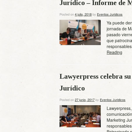
Jurídico – Informe de 
Posted on
4 julio, 2018
by
Eventos Juridicos
Ya puede deno
jornada de Ma
pasado vierne
que patrocina
responsables
Reading
Lawyerpress celebra su
Jurídico
Posted on
27 junio, 2017
by
Eventos Juridicos
Lawyerpress, 
comunicación 
Marketing Ju
responsables
Patrocinada p