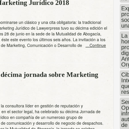
Marketing Jurídico 2018
Exp
pro
so
minarse un clásico y una cita obligatoria: la tradicional
un
rketing Jurídico de Lawyerpress tuvo su décima edición el
s 28 de junio en la sede de la Mutualidad de Abogacía,
La
 éste este evento los últimos seis años. La invitación a los
hon
 de Marketing, Comunicación o Desarrollo de
…Continue
pr
dig
An
Or
 décima jornada sobre Marketing
Ci
Int
que
re
Sen
la consultora líder en gestión de reputación y
Op
en el sector legal, ha celebrado su décima Jornada de
in
rídico en compañía de un numeroso grupo de
au
 de comunicación y desarrollo de negocio de despachos.
de
or la Mutualidad de Abogacía, la jornada se celebra