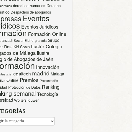
derechos humanos
Derecho
mentales
ístico
Despachos de abogados
Eventos
presas
idicos
Eventos Jurídicos
rmación
Formación Online
Grupo
Aranzadi Social Elche
granada
Ilustre Colegio
or Ros
iKN Spain
gados de Málaga
Ilustre
gio de Abogados de Jaén
formación
Innovación
madrid
legaltech
Malaga
Justicia
Premios
Online
tiva
Presentación
Ranking
cidad
Protección de Datos
king semanal
Tecnología
ersidad
Wolters Kluwer
TEGORÍAS
EGORÍAS