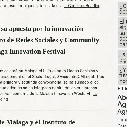
ara resentar algunos de los datos
…Continue Reading
¿C
de
El 
si
 su apuesta por la innovación
san
ac
tro de Redes Sociales y Community
par
a Innovation Festival
La 
dig
¿Y 
 se celebró en Málaga el III Encuentro Redes Sociales y
tuv
nagement en el Sector Legal, #EncuentroCMLegal. Tras
no
 la primera y segunda convocatoria, se ha sumado el de
, que además se ha integrado dentro de las numerosas
ET
que han conformado la Málaga Innovation Week. El
…
Ab
ding
Ag
Ag
Con
e Málaga y el Instituto de
Dere