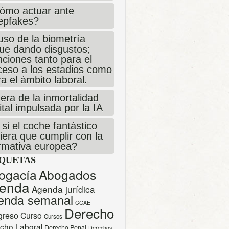
ómo actuar ante
epfakes?
uso de la biometría
gue dando disgustos;
ciones tanto para el
ceso a los estadios como
a el ámbito laboral.
era de la inmortalidad
ital impulsada por la IA
si el coche fantástico
iera que cumplir con la
rmativa europea?
IQUETAS
ogacía
Abogados
enda
Agenda jurídica
enda semanal
CGAE
Derecho
greso
Curso
Cursos
cho Laboral
Derecho Penal
Derechos