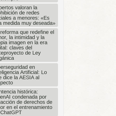
ertos valoran la
hibición de redes
ciales a menores: «Es
a medida muy deseada»
 reforma que redefine el
or, la intimidad y la
opia imagen en la era
ital: claves del
teproyecto de Ley
gánica
berseguridad en
eligencia Artificial: Lo
 dice la AESIA al
specto
tencia histórica:
enAI condenada por
fracción de derechos de
tor en el entrenamiento
 ChatGPT