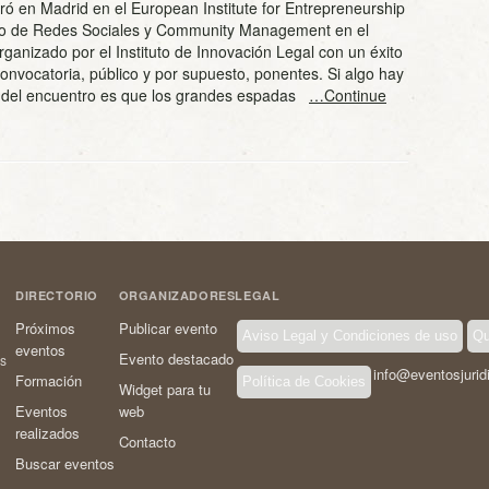
ró en Madrid en el European Institute for Entrepreneurship
tro de Redes Sociales y Community Management en el
organizado por el Instituto de Innovación Legal con un éxito
onvocatoria, público y por supuesto, ponentes. Si algo hay
 del encuentro es que los grandes espadas
…Continue
DIRECTORIO
ORGANIZADORES
LEGAL
Próximos
Publicar evento
Aviso Legal y Condiciones de uso
Qu
eventos
Evento destacado
os
info@eventosjurid
Formación
Política de Cookies
Widget para tu
Eventos
web
realizados
Contacto
Buscar eventos