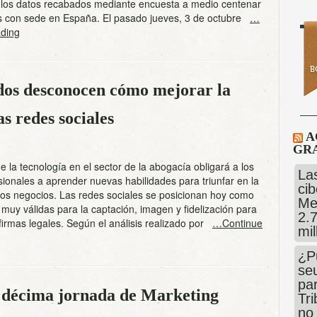
 los datos recabados mediante encuesta a medio centenar
 con sede en España. El pasado jueves, 3 de octubre
…
ding
ados desconocen cómo mejorar la
as redes sociales
A
GRA
de la tecnología en el sector de la abogacía obligará a los
Las
ionales a aprender nuevas habilidades para triunfar en la
cib
los negocios. Las redes sociales se posicionan hoy como
Me
muy válidas para la captación, imagen y fidelización para
2.
 firmas legales. Según el análisis realizado por
…Continue
mi
¿P
se
pa
 décima jornada de Marketing
Tr
no