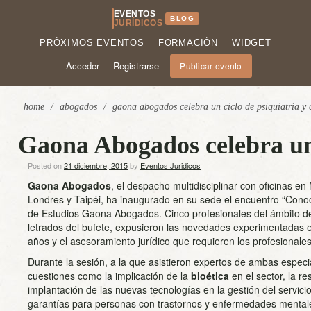
EVENTOS
BLOG
JURÍDICOS
PRÓXIMOS EVENTOS
FORMACIÓN
WIDGET
Acceder
Registrarse
Publicar evento
home
/
abogados
/
gaona abogados celebra un ciclo de psiquiatría y 
Gaona Abogados celebra un 
Posted on
21 diciembre, 2015
by
Eventos Juridicos
Gaona Abogados
, el despacho multidisciplinar con oficinas e
Londres y Taipéi, ha inaugurado en su sede el encuentro “Cono
de Estudios Gaona Abogados. Cinco profesionales del ámbito de
letrados del bufete, expusieron las novedades experimentadas 
años y el asesoramiento jurídico que requieren los profesionales
Durante la sesión, a la que asistieron expertos de ambas especi
cuestiones como la implicación de la
bioética
en el sector, la re
implantación de las nuevas tecnologías en la gestión del servicio
garantías para personas con trastornos y enfermedades mental