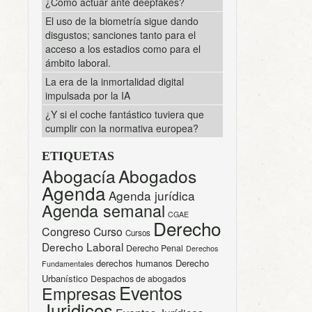
¿Cómo actuar ante deepfakes?
El uso de la biometría sigue dando
disgustos; sanciones tanto para el
acceso a los estadios como para el
ámbito laboral.
La era de la inmortalidad digital
impulsada por la IA
¿Y si el coche fantástico tuviera que
cumplir con la normativa europea?
ETIQUETAS
Abogacía
Abogados
Agenda
Agenda jurídica
Agenda semanal
CGAE
Derecho
Congreso
Curso
Cursos
Derecho Laboral
Derecho Penal
Derechos
derechos humanos
Derecho
Fundamentales
Urbanístico
Despachos de abogados
Eventos
Empresas
Juridicos