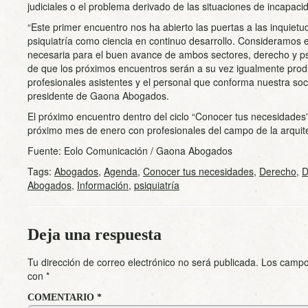
judiciales o el problema derivado de las situaciones de incapaci
“Este primer encuentro nos ha abierto las puertas a las inquiet
psiquiatría como ciencia en continuo desarrollo. Consideramos 
necesaria para el buen avance de ambos sectores, derecho y psi
de que los próximos encuentros serán a su vez igualmente produ
profesionales asistentes y el personal que conforma nuestra s
presidente de Gaona Abogados.
El próximo encuentro dentro del ciclo “Conocer tus necesidades”
próximo mes de enero con profesionales del campo de la arquit
Fuente: Eolo Comunicación / Gaona Abogados
Tags:
Abogados
,
Agenda
,
Conocer tus necesidades
,
Derecho
,
D
Abogados
,
Información
,
psiquiatría
Deja una respuesta
Tu dirección de correo electrónico no será publicada.
Los campo
con
*
COMENTARIO
*