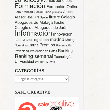
Eventos Jurídicos
Formación
Formación Online
Grupo
Foro Aranzadi Social Elche
granada
Ilustre Colegio
Asesor Ros
iKN Spain
Abogados de Málaga
Ilustre
Colegio de Abogados de Jaén
Información
Innovación
madrid
legaltech
Jaen
Malaga
Justicia
Premios
Online
Normativa
Presentación
Ranking
Privacidad
Protección de Datos
Ranking semanal
Tecnología
Universidad
Wolters Kluwer
CATEGORÍAS
CATEGORÍAS
SAFE CREATIVE