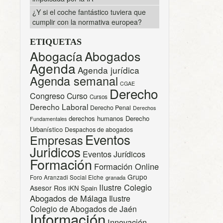
¿Y si el coche fantástico tuviera que
cumplir con la normativa europea?
ETIQUETAS
Abogacía
Abogados
Agenda
Agenda jurídica
Agenda semanal
CGAE
Derecho
Congreso
Curso
Cursos
Derecho Laboral
Derecho Penal
Derechos
derechos humanos
Derecho
Fundamentales
Urbanístico
Despachos de abogados
Eventos
Empresas
Juridicos
Eventos Jurídicos
Formación
Formación Online
Grupo
Foro Aranzadi Social Elche
granada
Ilustre Colegio
Asesor Ros
iKN Spain
Abogados de Málaga
Ilustre
Colegio de Abogados de Jaén
Información
Innovación