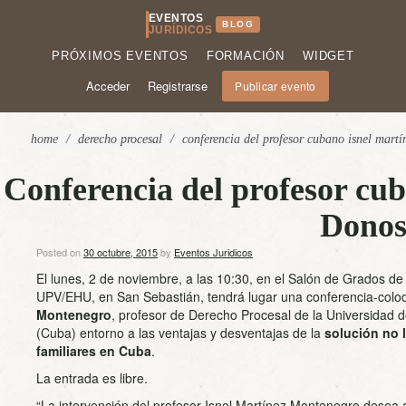
EVENTOS
BLOG
JURÍDICOS
PRÓXIMOS EVENTOS
FORMACIÓN
WIDGET
Acceder
Registrarse
Publicar evento
home
/
derecho procesal
/
conferencia del profesor cubano isnel martí
Conferencia del profesor c
Donos
Posted on
30 octubre, 2015
by
Eventos Juridicos
El lunes, 2 de noviembre, a las 10:30, en el Salón de Grados de
UPV/EHU, en San Sebastián, tendrá lugar una conferencia-colo
Montenegro
, profesor de Derecho Procesal de la Universidad 
(Cuba) entorno a las ventajas y desventajas de la
solución no l
familiares en Cuba
.
La entrada es libre.
“La intervención del profesor Isnel Martínez Montenegro desea 