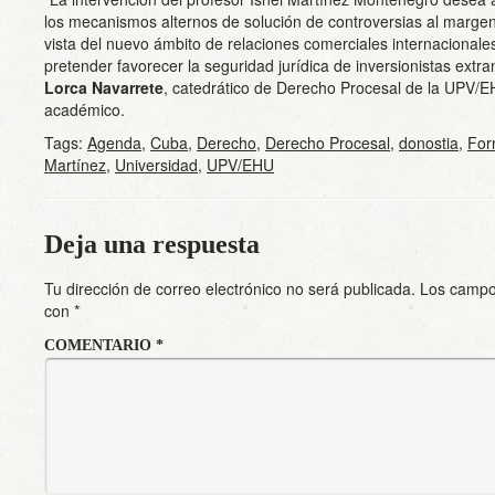
los mecanismos alternos de solución de controversias al margen
vista del nuevo ámbito de relaciones comerciales internacionale
pretender favorecer la seguridad jurídica de inversionistas extr
Lorca Navarrete
, catedrático de Derecho Procesal de la UPV/E
académico.
Tags:
Agenda
,
Cuba
,
Derecho
,
Derecho Procesal
,
donostia
,
For
Martínez
,
Universidad
,
UPV/EHU
Deja una respuesta
Tu dirección de correo electrónico no será publicada.
Los campo
con
*
COMENTARIO
*