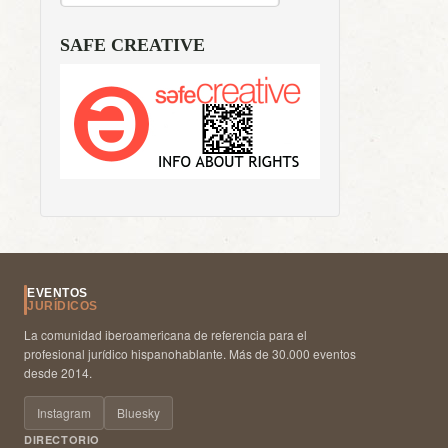
SAFE CREATIVE
EVENTOS
JURÍDICOS
La comunidad iberoamericana de referencia para el
profesional jurídico hispanohablante. Más de 30.000 eventos
desde 2014.
Instagram
Bluesky
DIRECTORIO