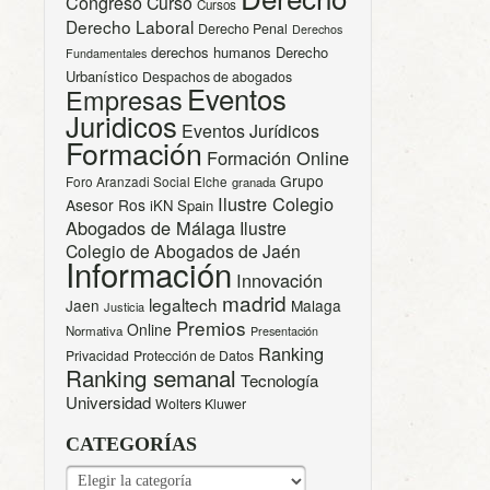
Congreso
Curso
Cursos
Derecho Laboral
Derecho Penal
Derechos
derechos humanos
Derecho
Fundamentales
Urbanístico
Despachos de abogados
Eventos
Empresas
Juridicos
Eventos Jurídicos
Formación
Formación Online
Grupo
Foro Aranzadi Social Elche
granada
Ilustre Colegio
Asesor Ros
iKN Spain
Abogados de Málaga
Ilustre
Colegio de Abogados de Jaén
Información
Innovación
madrid
legaltech
Jaen
Malaga
Justicia
Premios
Online
Normativa
Presentación
Ranking
Privacidad
Protección de Datos
Ranking semanal
Tecnología
Universidad
Wolters Kluwer
CATEGORÍAS
CATEGORÍAS