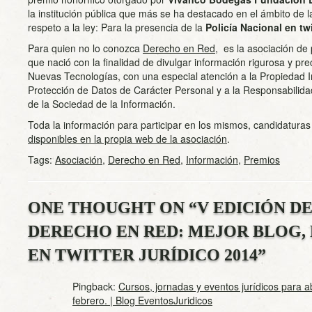
la institución pública que más se ha destacado en el ámbito de l
respeto a la ley: Para la presencia de la
Policía Nacional en twi
Para quien no lo conozca
Derecho en Red,
es la asociación de 
que nació con la finalidad de divulgar información rigurosa y pr
Nuevas Tecnologías, con una especial atención a la Propiedad Int
Protección de Datos de Carácter Personal y a la Responsabilida
de la Sociedad de la Información.
Toda la información para participar en los mismos, candidaturas
disponibles en la propia web de la asociación
.
Tags:
Asociación
,
Derecho en Red
,
Información
,
Premios
ONE THOUGHT ON “
V EDICIÓN D
DERECHO EN RED: MEJOR BLOG, 
EN TWITTER JURÍDICO 2014
”
Pingback:
Cursos, jornadas y eventos jurídicos para 
febrero. | Blog EventosJuridicos