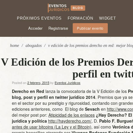
EVENTOS
BLOG
JURÍDICOS
PRÓXIMOS EVENTOS
FORMACIÓN
WIDGET
Acceder
Registrarse
Publicar evento
home
/
abogados
/
v edición de los premios derecho en red: mejor blog
V Edición de los Premios Der
perfil en twi
Posted on
2 febrero, 2015
by
Eventos Juridicos
Derecho en Red
lanza la convocatoria de la V Edición de los
Pr
blog, post y perfil en twitter jurídico 2014
. Premios que ya se
en el sector por su prestigio y rigurosidad, contando con grand
ediciones anteriores, como El blog de
Sevach
en
http://www.co
del mejor post por:
Atipicidad de los enlaces
¿Hay Derecho? El 
jurídica y política
http://hayderecho.com/
, D.
Pablo F. Burgue
antes de usar bitcoins (La Ley y el Bitcoin)
, así como
Verónica d
premio honorífico otorgado por
Vivanco Bodegas Fundación E