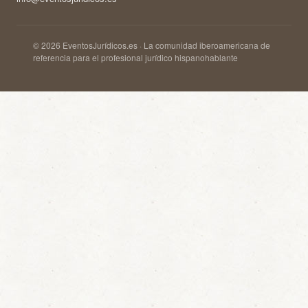
© 2026 EventosJurídicos.es · La comunidad iberoamericana de
referencia para el profesional jurídico hispanohablante