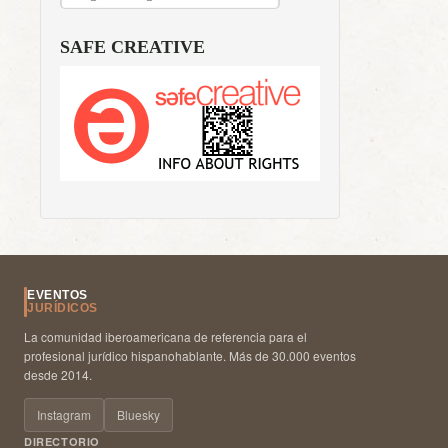
SAFE CREATIVE
EVENTOS
JURÍDICOS
La comunidad iberoamericana de referencia para el
profesional jurídico hispanohablante. Más de 30.000 eventos
desde 2014.
Instagram
Bluesky
DIRECTORIO