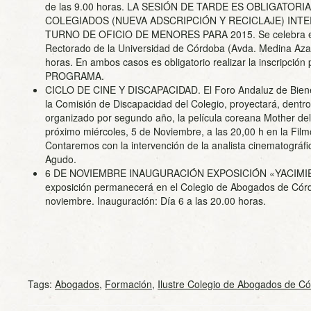
de las 9.00 horas. LA SESIÓN DE TARDE ES OBLIGATOR
COLEGIADOS (NUEVA ADSCRIPCIÓN Y RECICLAJE) INT
TURNO DE OFICIO DE MENORES PARA 2015. Se celebra en 
Rectorado de la Universidad de Córdoba (Avda. Medina Azaha
horas. En ambos casos es obligatorio realizar la inscripció
PROGRAMA.
CICLO DE CINE Y DISCAPACIDAD. El Foro Andaluz de Biene
la Comisión de Discapacidad del Colegio, proyectará, dentro
organizado por segundo año, la película coreana Mother del
próximo miércoles, 5 de Noviembre, a las 20,00 h en la Fil
Contaremos con la intervención de la analista cinematográf
Agudo.
6 DE NOVIEMBRE INAUGURACIÓN EXPOSICIÓN «YACIMIE
exposición permanecerá en el Colegio de Abogados de Córdo
noviembre. Inauguración: Día 6 a las 20.00 horas.
Tags:
Abogados
,
Formación
,
Ilustre Colegio de Abogados de C