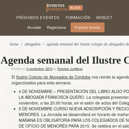
EVENTOS
BLOG
JURÍDICOS
PRÓXIMOS EVENTOS
FORMACIÓN
WIDGET
Acceder
Registrarse
Publicar evento
home
/
abogados
/
agenda semanal del ilustre colegio de abogados d
Agenda semanal del Ilustre 
Posted on
3 noviembre, 2014
by
Eventos Juridicos
El
Ilustre Colegio de Abogados de Córdoba
nos remite la agenda
organzizados para esta semana:
4 DE NOVIEMBRE – PRESENTACIÓN DEL LIBRO ALGO P
LA ABOGADA FRANCISCA QUERO. La colegiada presentará su
noviembre, a las 20.00 horas, en el salón de actos del Coleg
5 DE NOVIEMBRE CURSO NUEVA ADSCRIPCIÓN Y RECIC
MENORES. La Jornada se desarrollará en horario de maña
MAÑANA ES OBLIGATORIA PARA LOS COLEGIADOS DE 
DE OFICIO DE MENORES PARA 2015. Se celebra en el salón d