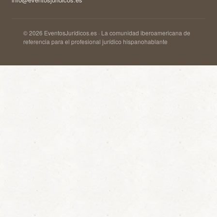
© 2026 EventosJurídicos.es · La comunidad iberoamericana de
referencia para el profesional jurídico hispanohablante