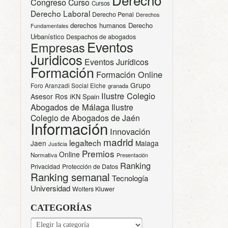
Congreso
Curso
Cursos
Derecho Laboral
Derecho Penal
Derechos
derechos humanos
Derecho
Fundamentales
Urbanístico
Despachos de abogados
Eventos
Empresas
Juridicos
Eventos Jurídicos
Formación
Formación Online
Grupo
Foro Aranzadi Social Elche
granada
Ilustre Colegio
Asesor Ros
iKN Spain
Abogados de Málaga
Ilustre
Colegio de Abogados de Jaén
Información
Innovación
madrid
legaltech
Jaen
Malaga
Justicia
Premios
Online
Normativa
Presentación
Ranking
Privacidad
Protección de Datos
Ranking semanal
Tecnología
Universidad
Wolters Kluwer
CATEGORÍAS
CATEGORÍAS