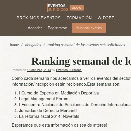
EVENTOS
BLOG
JURÍDICOS
PRÓXIMOS EVENTOS
FORMACIÓN
WIDGET
Acceder
Registrarse
Publicar evento
home
/
abogados
/
ranking semanal de los eventos más solicitados
Ranking semanal de lo
Posted on
18 octubre, 2014
by
Eventos Juridicos
Como cada semana nos acercamos a ver los eventos del sector 
información/inscripción están recibiendo.Esta semana son:
I Curso de Experto en Mediación Deportiva
Legal Management Forum
I Encuentro Nacional de Secciones de Derecho Internaciona
Jornadas de Derecho Mercantil
La reforma fiscal 2014. Novetats
Esperamos que esta información os sea de interés!