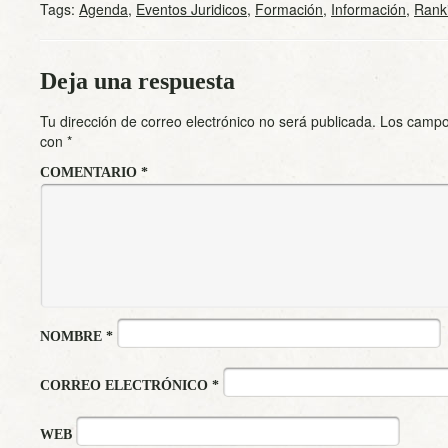
Tags:
Agenda
,
Eventos Juridicos
,
Formación
,
Información
,
Rank
Deja una respuesta
Tu dirección de correo electrónico no será publicada.
Los campo
con
*
COMENTARIO
*
NOMBRE
*
CORREO ELECTRÓNICO
*
WEB