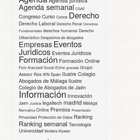
Agenda jurídica
Agenda semanal
CGAE
Derecho
Congreso
Curso
Cursos
Derecho Laboral
Derecho Penal
Derechos
derechos humanos
Derecho
Fundamentales
Urbanístico
Despachos de abogados
Eventos
Empresas
Juridicos
Eventos Jurídicos
Formación
Formación Online
Grupo
Foro Aranzadi Social Elche
granada
Ilustre Colegio
Asesor Ros
iKN Spain
Abogados de Málaga
Ilustre
Colegio de Abogados de Jaén
Información
Innovación
madrid
legaltech
Jaen
Malaga
Justicia
Premios
Online
Normativa
Presentación
Ranking
Privacidad
Protección de Datos
Ranking semanal
Tecnología
Universidad
Wolters Kluwer