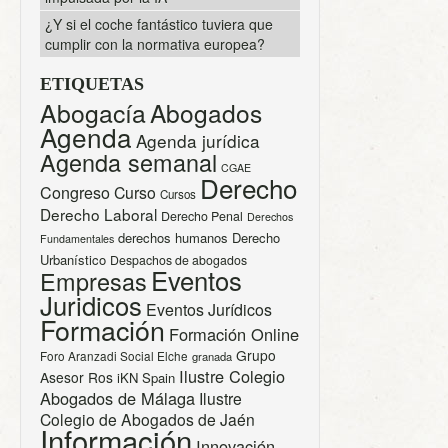
¿Y si el coche fantástico tuviera que
cumplir con la normativa europea?
ETIQUETAS
Abogacía
Abogados
Agenda
Agenda jurídica
Agenda semanal
CGAE
Derecho
Congreso
Curso
Cursos
Derecho Laboral
Derecho Penal
Derechos
derechos humanos
Derecho
Fundamentales
Urbanístico
Despachos de abogados
Eventos
Empresas
Juridicos
Eventos Jurídicos
Formación
Formación Online
Grupo
Foro Aranzadi Social Elche
granada
Ilustre Colegio
Asesor Ros
iKN Spain
Abogados de Málaga
Ilustre
Colegio de Abogados de Jaén
Información
Innovación