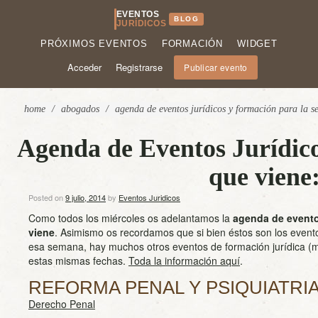
EVENTOS
BLOG
JURÍDICOS
PRÓXIMOS EVENTOS
FORMACIÓN
WIDGET
Acceder
Registrarse
Publicar evento
home
/
abogados
/
agenda de eventos jurídicos y formación para la s
Agenda de Eventos Jurídic
que viene:
Posted on
9 julio, 2014
by
Eventos Juridicos
Como todos los miércoles os adelantamos la
agenda de evento
viene
. Asimismo os recordamos que si bien éstos son los event
esa semana, hay muchos otros eventos de formación jurídica (m
estas mismas fechas.
Toda la información aquí
.
REFORMA PENAL Y PSIQUIATRIA
Derecho Penal