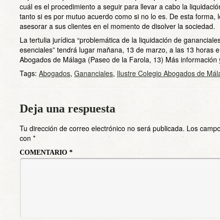
cuál es el procedimiento a seguir para llevar a cabo la liquidaci
tanto si es por mutuo acuerdo como si no lo es. De esta forma,
asesorar a sus clientes en el momento de disolver la sociedad.
La tertulia jurídica “problemática de la liquidación de ganancia
esenciales” tendrá lugar mañana, 13 de marzo, a las 13 horas en
Abogados de Málaga (Paseo de la Farola, 13) Más información
Tags:
Abogados
,
Gananciales
,
Ilustre Colegio Abogados de Mál
Deja una respuesta
Tu dirección de correo electrónico no será publicada.
Los campo
con
*
COMENTARIO
*