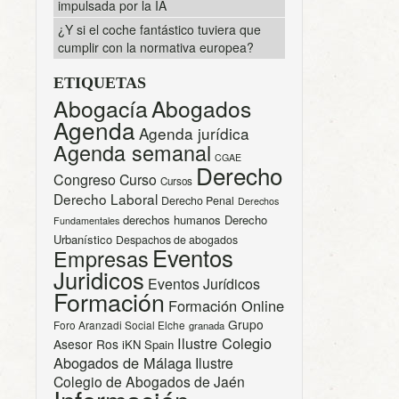
impulsada por la IA
¿Y si el coche fantástico tuviera que
cumplir con la normativa europea?
ETIQUETAS
Abogacía
Abogados
Agenda
Agenda jurídica
Agenda semanal
CGAE
Derecho
Congreso
Curso
Cursos
Derecho Laboral
Derecho Penal
Derechos
derechos humanos
Derecho
Fundamentales
Urbanístico
Despachos de abogados
Eventos
Empresas
Juridicos
Eventos Jurídicos
Formación
Formación Online
Grupo
Foro Aranzadi Social Elche
granada
Ilustre Colegio
Asesor Ros
iKN Spain
Abogados de Málaga
Ilustre
Colegio de Abogados de Jaén