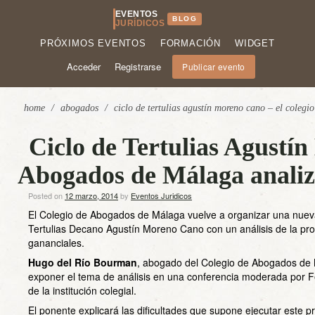
EVENTOS
BLOG
JURÍDICOS
PRÓXIMOS EVENTOS
FORMACIÓN
WIDGET
Acceder
Registrarse
Publicar evento
home
/
abogados
/
ciclo de tertulias agustín moreno cano – el coleg
Ciclo de Tertulias Agustí
Abogados de Málaga analiza
Posted on
12 marzo, 2014
by
Eventos Juridicos
El Colegio de Abogados de Málaga vuelve a organizar una nueva
Tertulias Decano Agustín Moreno Cano con un análisis de la prob
gananciales.
Hugo del Río Bourman
, abogado del Colegio de Abogados de 
exponer el tema de análisis en una conferencia moderada por 
de la institución colegial.
El ponente explicará las dificultades que supone ejecutar este p